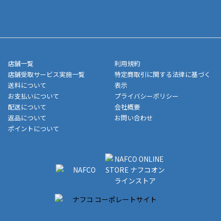
寄せ」の場合は商品が揃い次第のご発送となります。お荷物の発
■ポイント払い利用可
送完了が確認出来次第、お荷物番号の記載をしたメールをお送り
■領収書はお客様ご自身で発行となります。
5,000円（税込）以上お買い上げで送料無料キャンペーン実施中！
させて頂きます。オンラインストアの倉庫より発送後、約1～3営
■領収書に記載する金額については商品代・配送費からポイン
または、店舗受取なら送料無料！
業日にてお引渡しとなります。(離島などの場合、例外もあります)
ト・クーポンを差し引いた金額の領収書を発行しております。領
※一部、適用外、追加送料が必要な商品もございます。
収書には押印はしておりません。
メーカー直送品など一部商品については、その他商品との購入に
店舗一覧
利用規約
■商品によっては一部決済方法が使用できない場合がございま
制限がかかる場合がございます。また発送日についても、通常と
店舗受取サービス実施一覧
特定商取引に関する法律に基づく
す。
異なる場合がございます。対象商品の説明ページをご確認くださ
送料について
表示
い。
お支払いについて
プライバシーポリシー
配送について
会社概要
■店舗受取をご選択いただいた場合
返品について
お問い合わせ
ご注文が確認出来次第、お受取される店舗在庫を使用してご準備
ポイントについて
をさせていただきます。店舗に在庫がない場合は店舗よりお取り
寄せにてご準備をさせていただきます。※商品によってはお時間
いただく場合がございます。店舗準備でのお渡しとなる為、商品
のみの受け渡しとなります。（箱や納品書は付属しておりませ
ん）店舗で準備が出来次第、メールにてご連絡させていただきま
す。