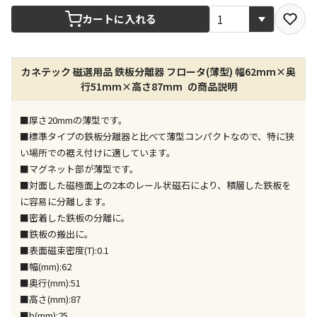
宅配や店舗受取を選択できる商品です
カートに入れる
店舗のみで受取できる商品です（宅配便でのお届けが
カネテック 磁選用品 鉄板分離器 フロータ(薄型) 幅62mm×奥
できません）
行51mm×高さ87mm の商品説明
※同時購入の商品は、全て同じ店舗での受取となりま
す
■厚さ20mmの薄型です。
特定の店舗のみで受取ができる商品です（宅配便での
■標準タイプの鉄板分離器と比べて薄型コンパクトなので、特に狭
お届けができません）
い場所での裾え付けに適しています。
※同時購入の商品は、全て同じ店舗での受取となりま
■マグネット部が薄型です。
す
■対面した磁極面上の2本のレール状磁石により、積層した鉄板を
委託業者によりお届けする商品です
に容易に分離します。
※ほか商品との同時購入はできません。お手数です
■密着した鉄板の分離に。
が、ご購入手続きを分けてお買い求めください
■鉄板の搬出に。
※支払い方法の代金引換は選択できません。
■表面磁束密度(T):0.1
※電話注文はできません。
■幅(mm):62
宅配のみでお届けする商品です（店舗受取は選択でき
■奥行(mm):51
ません）
■高さ(mm):87
※「宅配・店舗受取」「宅配のみ」マークの商品のみ
■b(mm):25