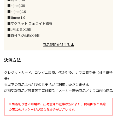
同時購入が可能です
■h(mm):30
■h’(mm):10
午前9時までのご注文確定した商品については、当日に
出荷いたします。
■t(mm):1.0
ただし、メーカーの営業日に基づき出荷手続きを行う
■マグネット:フェライト磁石
ため、通常よりお時間をいただく場合がございます。
■L形金具×2個
また、日曜・祝日や年末年始などの長期休業期間中
■取付ネジ(M5)×4個
は、休業明けからの出荷対応となります。
商品説明を閉じる ▲
設置工事代金も含まれた商品です
決済方法
お見積商品です。金額・施工日はお打ち合わせの上、
クレジットカード、コンビニ決済、代金引換、ナフコ商品券（株主優待
決定となります。
券）
※以下の商品は代引でのお支払がご利用いただけません
店舗受取商品／設置等工事付商品／メーカー直送商品／ナフコPRO商品
お見積商品です。金額・施工日はお打ち合わせの上、
決定となります。
※商品切り替え時期は、出荷倉庫の在庫状況により、掲載画像と実際
の商品のパッケージが異なる場合がございます。