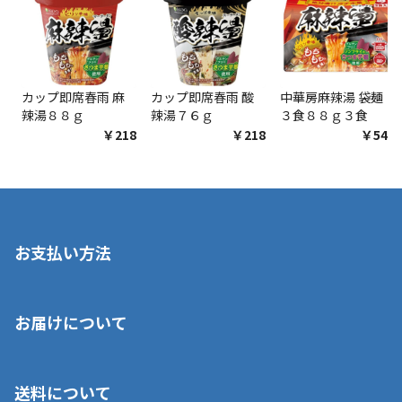
カップ即席春雨 麻
カップ即席春雨 酸
中華房麻辣湯 袋麺
辣湯８８ｇ
辣湯７６ｇ
３食８８ｇ３食
￥218
￥218
￥548
お支払い方法
※店舗受取を選択いただいた場合であっても弊社実店舗でお支払
お届けについて
いいただくことはできません。ご了承ください。
■クレジットカード
■ご自宅への宅配の場合
■コンビニ払い（前入金）
送料について
ご注文が確認出来次第、1～4営業日に発送いたします。「お取り
■代金引換(代引)※手数料がかかります