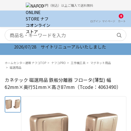
5,000円（税込）以上ご購入で送料無料
0
ログイン
マイ
ページ
カート
検索キーワード
2026/07/28 サイトリニューアルいたしました
ホームセンター通販 ナフコTOP
ナフコPRO
工作機工具
マグネット用品
磁選用品
カネテック 磁選用品 鉄板分離器 フロータ(薄型) 幅
62mm×奥行51mm×高さ87mm（Tcode：4063490）