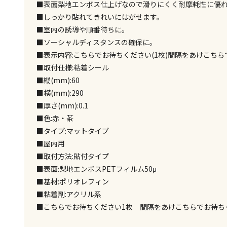
■表面梨地エンボス仕上げなので滑りにくく耐摩耗性に優
■しっかり貼れてきれいにはがせます。
■室内の誘導や順番待ちに。
■ソーシャルディスタンスの確保に。
■表示内容:こちらでお待ちください(1枚)間隔をあけこちら
■取付仕様:粘着シール
■縦(mm):60
■横(mm):290
■厚さ(mm):0.1
■色:赤・茶
■タイプ:マットタイプ
■屋内用
■取付方法:貼付タイプ
■表面:梨地エンボスPETフィルム50μ
■基材:ポリオレフィン
■粘着剤:アクリル系
■こちらでお待ちください1枚 間隔をあけこちらでお待ち