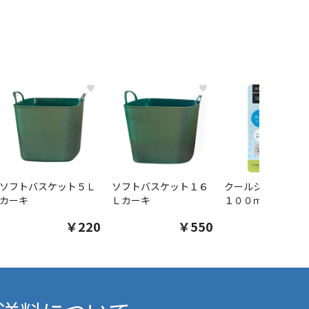
♥
♥
ソフトバスケット５Ｌ
ソフトバスケット１６
クールシャツスプ
カーキ
Ｌカーキ
１００ｍｌ
￥220
￥550
￥1