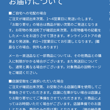
お届けについて
■ご自宅への宅配の場合
ご注文が確認出来次第、1～4営業日に発送いたします。
「お取り寄せ」の場合は商品が揃い次第のご発送となりま
す。お荷物の発送完了が確認出来次第、お荷物番号の記載を
したメールをお送りさせて頂きます。オンラインストアの倉
庫より発送後、約1～3営業日にてお引渡しとなります。(離
島などの場合、例外もあります)
イ
メーカー直送品など一部商品については、その他商品との購
ま
入に制限がかかる場合がございます。また発送日について
も、通常と異なる場合がございます。対象商品の説明ページ
い
をご確認ください。
■店舗受取をご選択いただいた場合
ご注文が確認出来次第、お受取される店舗在庫を使用してご
準備をさせていただきます。店舗に在庫がない場合は店舗よ
りお取り寄せにてご準備をさせていただきます。※商品によ
ってはお時間いただく場合がございます。店舗準備でのお渡
しとなる為、商品のみの受け渡しとなります。（箱や納品書