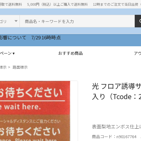
受取で送料無料
5,000円（税込）以上ご購入で送料無料
12時までのご注文で当日出荷
ド
ペーン ▾
おすすめ商品
ア
標示
路面標示
光 フロア誘導
入り（Tcode：2
表面梨地エンボス仕上
商品コード：n90167764 J