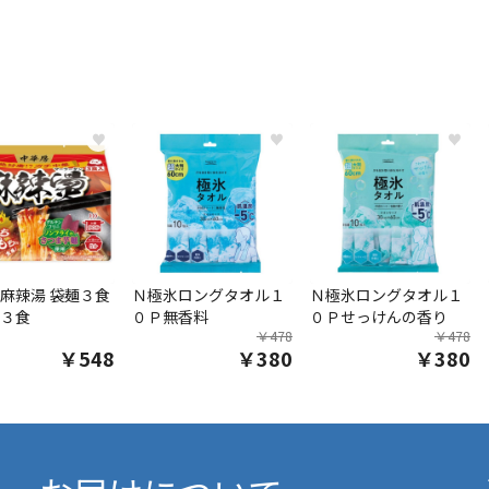
♥
♥
♥
麻辣湯 袋麺３食
Ｎ極氷ロングタオル１
Ｎ極氷ロングタオル１
３食
０Ｐ無香料
０Ｐせっけんの香り
￥478
￥478
￥548
￥380
￥380