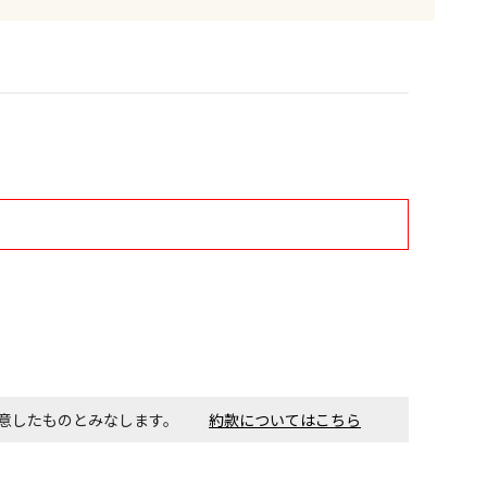
す。金額・施工日はお打ち合わせの上、決定となります。
付工事が必要な商品です。別途費用が発生する場合がござい
ごとに送料がかかる商品です
同意したものとみなします。
約款についてはこちら