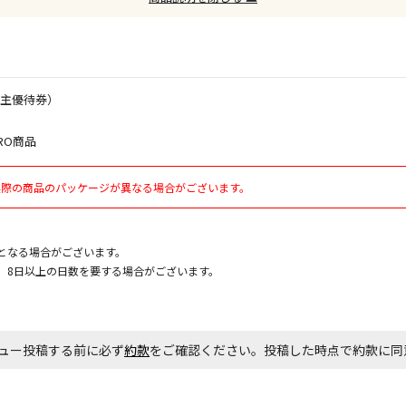
お見積商品で
株主優待券）
エアコンの取
RO商品
ます。
実際の商品のパッケージが異なる場合がございます。
商品購入個数
となる場合がございます。
、8日以上の日数を要する場合がございます。
ュー投稿する前に必ず
約款
をご確認ください。投稿した時点で約款に