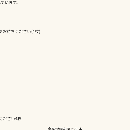
れています。
委託業者によ
※ほか商品と
けてお買い求
※支払い方法
※電話注文は
でお待ちください(4枚)
宅配のみでお
※「宅配・店
午前9時まで
ただし、メー
間をいただく
また、日曜・
荷対応となり
設置工事代金
ください4枚
お見積商品で
商品説明を閉じる ▲