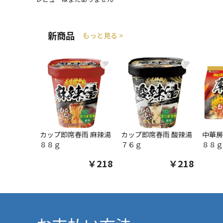
新商品
もっと見る >
♥
♥
カップ即席春雨 麻辣湯
カップ即席春雨 酸辣湯
中華房
８８ｇ
７６ｇ
８８ｇ
￥218
￥218