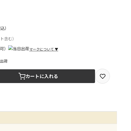
税込）
ント含む）
マークについて
▼
日出荷
取を選択できる商品です
カートに入れる
取できる商品です（宅配便でのお届けができません）
商品は、全て同じ店舗での受取となります
みで受取ができる商品です（宅配便でのお届けができませ
商品は、全て同じ店舗での受取となります