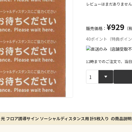
レビューはまだありません
¥929
販売価格：
（
40ポイント（特典ポイ
12時までのご注文で、当
宅配や店舗受
店舗のみで受
※同時購入の
特定の店舗の
光 フロア誘導サイン ソーシャルディスタンス用 計5枚入り の商品説明
ん）
※同時購入の