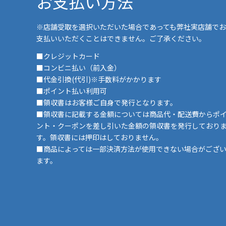
お支払い方法
※店舗受取を選択いただいた場合であっても弊社実店舗でお
支払いいただくことはできません。ご了承ください。
■クレジットカード
■コンビニ払い（前入金）
■代金引換(代引)※手数料がかかります
■ポイント払い利用可
■領収書はお客様ご自身で発行となります。
■領収書に記載する金額については商品代・配送費からポ
ント・クーポンを差し引いた金額の領収書を発行しており
す。領収書には押印はしておりません。
■商品によっては一部決済方法が使用できない場合がござ
ます。