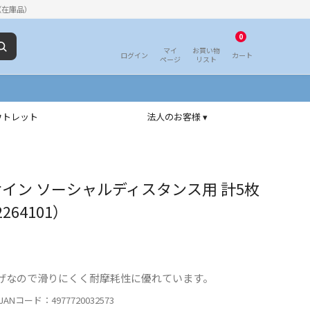
（在庫品）
0
マイ
お買い物
ログイン
カート
ページ
リスト
ウトレット
法人のお客様 ▾
サイン ソーシャルディスタンス用 計5枚
264101）
げなので滑りにくく耐摩耗性に優れています。
ANコード：4977720032573