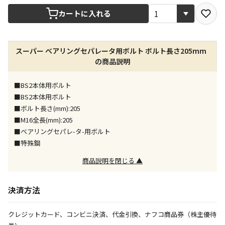
宅配や店舗受取を選択できる商品です
カートに入れる
店舗のみで受取できる商品です（宅配便でのお届けが
スーパー ベアリングセパレータ用ボルト ボルト長さ205mm
できません）
の商品説明
※同時購入の商品は、全て同じ店舗での受取となりま
す
■BS2本体用ボルト
特定の店舗のみで受取ができる商品です（宅配便での
■BS2本体用ボルト
お届けができません）
■ボルト長さ(mm):205
※同時購入の商品は、全て同じ店舗での受取となりま
■M16全長(mm):205
す
■ベアリングセパレ-タ-用ボルト
委託業者によりお届けする商品です
■特殊鋼
※ほか商品との同時購入はできません。お手数です
が、ご購入手続きを分けてお買い求めください
商品説明を閉じる ▲
※支払い方法の代金引換は選択できません。
※電話注文はできません。
決済方法
宅配のみでお届けする商品です（店舗受取は選択でき
ません）
クレジットカード、コンビニ決済、代金引換、ナフコ商品券（株主優待
※「宅配・店舗受取」「宅配のみ」マークの商品のみ