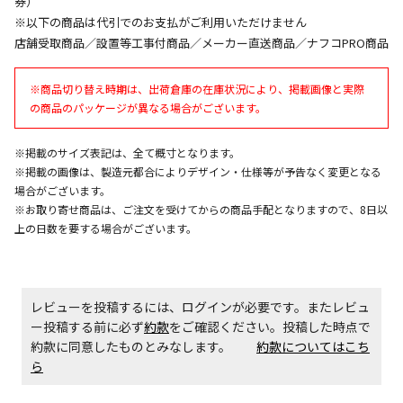
券）
同時購入が可能です
※以下の商品は代引でのお支払がご利用いただけません
午前9時までのご注文確定した商品については、当日に
店舗受取商品／設置等工事付商品／メーカー直送商品／ナフコPRO商品
出荷いたします。
ただし、メーカーの営業日に基づき出荷手続きを行う
※商品切り替え時期は、出荷倉庫の在庫状況により、掲載画像と実際
ため、通常よりお時間をいただく場合がございます。
の商品のパッケージが異なる場合がございます。
また、日曜・祝日や年末年始などの長期休業期間中
は、休業明けからの出荷対応となります。
※掲載のサイズ表記は、全て概寸となります。
※掲載の画像は、製造元都合によりデザイン・仕様等が予告なく変更となる
設置工事代金も含まれた商品です
場合がございます。
※お取り寄せ商品は、ご注文を受けてからの商品手配となりますので、8日以
上の日数を要する場合がございます。
お見積商品です。金額・施工日はお打ち合わせの上、
決定となります。
レビューを投稿するには、ログインが必要です。またレビュ
ー投稿する前に必ず
約款
をご確認ください。投稿した時点で
お見積商品です。金額・施工日はお打ち合わせの上、
約款に同意したものとみなします。
約款についてはこち
決定となります。
ら