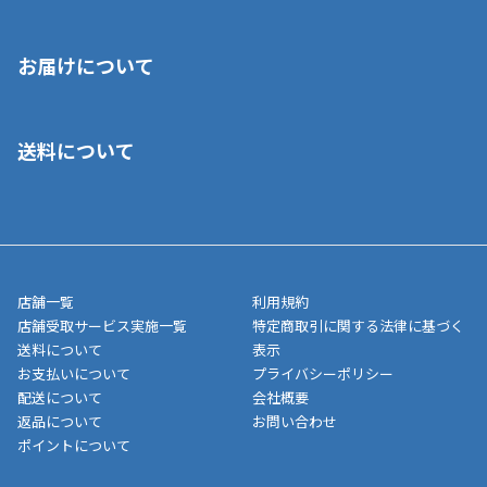
※店舗受取を選択いただいた場合であっても弊社実店舗でお支払
お届けについて
いいただくことはできません。ご了承ください。
■クレジットカード
■ご自宅への宅配の場合
■コンビニ払い（前入金）
送料について
ご注文が確認出来次第、1～4営業日に発送いたします。「お取り
■代金引換(代引)※手数料がかかります
寄せ」の場合は商品が揃い次第のご発送となります。お荷物の発
■ポイント払い利用可
送完了が確認出来次第、お荷物番号の記載をしたメールをお送り
■領収書はお客様ご自身で発行となります。
5,000円（税込）以上お買い上げで送料無料キャンペーン実施中！
させて頂きます。オンラインストアの倉庫より発送後、約1～3営
■領収書に記載する金額については商品代・配送費からポイン
または、店舗受取なら送料無料！
業日にてお引渡しとなります。(離島などの場合、例外もあります)
ト・クーポンを差し引いた金額の領収書を発行しております。領
※一部、適用外、追加送料が必要な商品もございます。
収書には押印はしておりません。
メーカー直送品など一部商品については、その他商品との購入に
店舗一覧
利用規約
■商品によっては一部決済方法が使用できない場合がございま
制限がかかる場合がございます。また発送日についても、通常と
店舗受取サービス実施一覧
特定商取引に関する法律に基づく
す。
異なる場合がございます。対象商品の説明ページをご確認くださ
送料について
表示
い。
お支払いについて
プライバシーポリシー
配送について
会社概要
■店舗受取をご選択いただいた場合
返品について
お問い合わせ
ご注文が確認出来次第、お受取される店舗在庫を使用してご準備
ポイントについて
をさせていただきます。店舗に在庫がない場合は店舗よりお取り
寄せにてご準備をさせていただきます。※商品によってはお時間