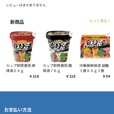
エアコンの取付工事が必要な商品です。別途費用が発
レビューはまだありません
生する場合がございます。
もっと見る >
新商品
商品購入個数ごとに送料がかかる商品です
♥
♥
♥
カップ即席春雨 麻
カップ即席春雨 酸
中華房麻辣湯 袋麺
辣湯８８ｇ
辣湯７６ｇ
３食８８ｇ３食
￥218
￥218
￥548
お支払い方法