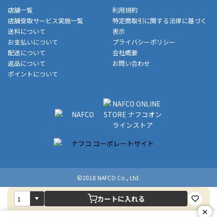
収書には押印はしておりません。
メーカー直送品など一部商品については、その他商品との購入に
店舗一覧
利用規約
■商品によっては一部決済方法が使用できない場合がございま
制限がかかる場合がございます。また発送日についても、通常と
店舗受取サービス実施一覧
特定商取引に関する法律に基づく
す。
異なる場合がございます。対象商品の説明ページをご確認くださ
送料について
表示
い。
お支払いについて
プライバシーポリシー
配送について
会社概要
■店舗受取をご選択いただいた場合
返品について
お問い合わせ
ご注文が確認出来次第、お受取される店舗在庫を使用してご準備
ポイントについて
をさせていただきます。店舗に在庫がない場合は店舗よりお取り
寄せにてご準備をさせていただきます。※商品によってはお時間
いただく場合がございます。店舗準備でのお渡しとなる為、商品
のみの受け渡しとなります。（箱や納品書は付属しておりませ
ん）店舗で準備が出来次第、メールにてご連絡させていただきま
す。
©2018 NAFCO Co., Ltd.
カートに入れる
×