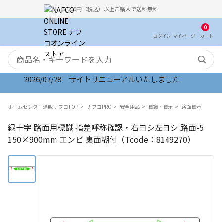
5,000円（税込）以上ご購入で送料無料
0
ログイン
マイ
ページ
カート
検索キーワード
2026/07/28 サイトリニューアルいたしました
ホームセンター通販 ナフコTOP
ナフコPRO
安全用品
標識・標示
路面標示
緑十字 路面用標識 指差呼称確認・右ヨシ左ヨシ 路面-5
150×900mm エンビ 裏面糊付（Tcode：8149270）