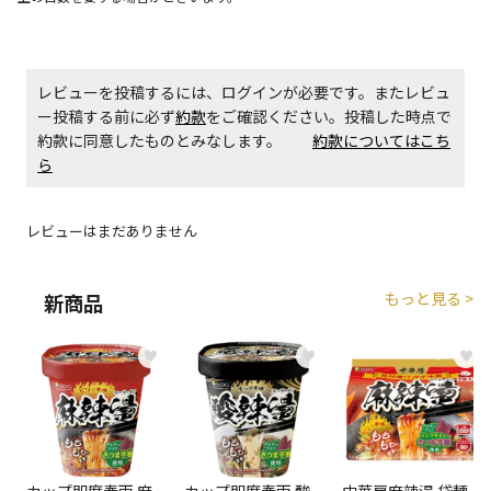
生する場合がございます。
商品購入個数ごとに送料がかかる商品です
レビューを投稿するには、ログインが必要です。またレビュ
ー投稿する前に必ず
約款
をご確認ください。投稿した時点で
約款に同意したものとみなします。
約款についてはこち
ら
レビューはまだありません
もっと見る >
新商品
♥
♥
♥
カップ即席春雨 麻
カップ即席春雨 酸
中華房麻辣湯 袋麺