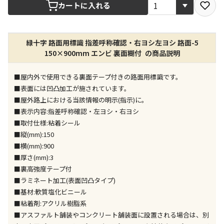
宅配や店舗受取を選択できる商品です
カートに入れる
店舗のみで受取できる商品です（宅配便でのお届けが
緑十字 路面用標識 指差呼称確認・右ヨシ左ヨシ 路面-5
できません）
150×900mm エンビ 裏面糊付 の商品説明
※同時購入の商品は、全て同じ店舗での受取となりま
す
■屋内外で使用できる裏面テープ付きの路面用標識です。
特定の店舗のみで受取ができる商品です（宅配便での
■表面には凹凸加工が施されています。
お届けができません）
■屋外路上における当該情報の明示(指示)に。
※同時購入の商品は、全て同じ店舗での受取となりま
■表示内容:指差呼称確認・左ヨシ・右ヨシ
す
■取付仕様:粘着シール
委託業者によりお届けする商品です
■縦(mm):150
※ほか商品との同時購入はできません。お手数です
■横(mm):900
が、ご購入手続きを分けてお買い求めください
■厚さ(mm):3
※支払い方法の代金引換は選択できません。
■裏高強度テープ付
※電話注文はできません。
■ラミネート加工(表面凹凸タイプ)
宅配のみでお届けする商品です（店舗受取は選択でき
■基材:軟質塩化ビニール
ません）
■粘着剤:アクリル樹脂系
※「宅配・店舗受取」「宅配のみ」マークの商品のみ
■アスファルト舗装やコンクリート舗装面に設置される場合は、別
同時購入が可能です