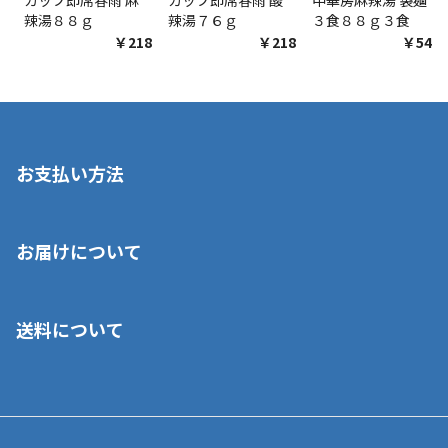
辣湯８８ｇ
辣湯７６ｇ
３食８８ｇ３食
￥218
￥218
￥548
お支払い方法
※店舗受取を選択いただいた場合であっても弊社実店舗でお支払
お届けについて
いいただくことはできません。ご了承ください。
■クレジットカード
■ご自宅への宅配の場合
■コンビニ払い（前入金）
送料について
ご注文が確認出来次第、1～4営業日に発送いたします。「お取り
■代金引換(代引)※手数料がかかります
寄せ」の場合は商品が揃い次第のご発送となります。お荷物の発
■ポイント払い利用可
送完了が確認出来次第、お荷物番号の記載をしたメールをお送り
■領収書はお客様ご自身で発行となります。
5,000円（税込）以上お買い上げで送料無料キャンペーン実施中！
させて頂きます。オンラインストアの倉庫より発送後、約1～3営
■領収書に記載する金額については商品代・配送費からポイン
または、店舗受取なら送料無料！
業日にてお引渡しとなります。(離島などの場合、例外もあります)
ト・クーポンを差し引いた金額の領収書を発行しております。領
※一部、適用外、追加送料が必要な商品もございます。