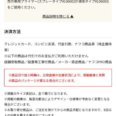
売の専用プライマー(スプレータイプ#106002か液体タイプ#106003)
をご使用ください。
午前9時までのご注文確定した商品については、当日に
出荷いたします。
商品説明を閉じる ▲
ただし、メーカーの営業日に基づき出荷手続きを行う
ため、通常よりお時間をいただく場合がございます。
また、日曜・祝日や年末年始などの長期休業期間中
決済方法
は、休業明けからの出荷対応となります。
クレジットカード、コンビニ決済、代金引換、ナフコ商品券（株主優待
設置工事代金も含まれた商品です
券）
※以下の商品は代引でのお支払がご利用いただけません
店舗受取商品／設置等工事付商品／メーカー直送商品／ナフコPRO商品
お見積商品です。金額・施工日はお打ち合わせの上、
決定となります。
※商品切り替え時期は、出荷倉庫の在庫状況により、掲載画像と実際
の商品のパッケージが異なる場合がございます。
お見積商品です。金額・施工日はお打ち合わせの上、
※掲載のサイズ表記は、全て概寸となります。
決定となります。
※掲載の画像は、製造元都合によりデザイン・仕様等が予告なく変更となる
場合がございます。
※お取り寄せ商品は、ご注文を受けてからの商品手配となりますので、8日以
上の日数を要する場合がございます。
エアコンの取付工事が必要な商品です。別途費用が発