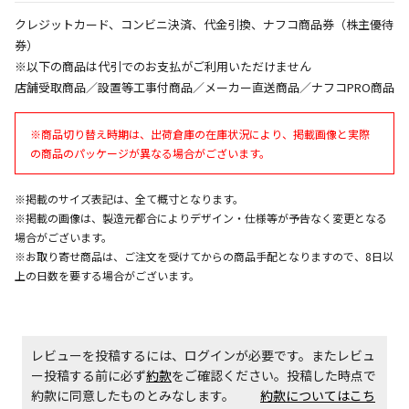
同時購入が可能です
クレジットカード、コンビニ決済、代金引換、ナフコ商品券（株主優待
午前9時までのご注文確定した商品については、当日に
券）
出荷いたします。
※以下の商品は代引でのお支払がご利用いただけません
ただし、メーカーの営業日に基づき出荷手続きを行う
店舗受取商品／設置等工事付商品／メーカー直送商品／ナフコPRO商品
ため、通常よりお時間をいただく場合がございます。
また、日曜・祝日や年末年始などの長期休業期間中
は、休業明けからの出荷対応となります。
※商品切り替え時期は、出荷倉庫の在庫状況により、掲載画像と実際
の商品のパッケージが異なる場合がございます。
設置工事代金も含まれた商品です
※掲載のサイズ表記は、全て概寸となります。
※掲載の画像は、製造元都合によりデザイン・仕様等が予告なく変更となる
場合がございます。
お見積商品です。金額・施工日はお打ち合わせの上、
※お取り寄せ商品は、ご注文を受けてからの商品手配となりますので、8日以
決定となります。
上の日数を要する場合がございます。
お見積商品です。金額・施工日はお打ち合わせの上、
決定となります。
レビューを投稿するには、ログインが必要です。またレビュ
ー投稿する前に必ず
約款
をご確認ください。投稿した時点で
約款に同意したものとみなします。
約款についてはこち