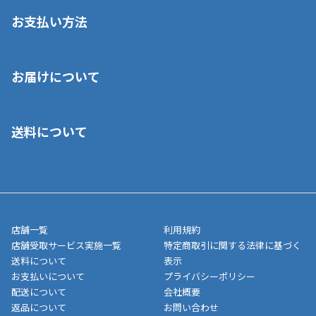
お支払い方法
※店舗受取を選択いただいた場合であっても弊社実店舗でお支払
お届けについて
いいただくことはできません。ご了承ください。
■クレジットカード
■ご自宅への宅配の場合
■コンビニ払い（前入金）
送料について
ご注文が確認出来次第、1～4営業日に発送いたします。「お取り
■代金引換(代引)※手数料がかかります
寄せ」の場合は商品が揃い次第のご発送となります。お荷物の発
■ポイント払い利用可
送完了が確認出来次第、お荷物番号の記載をしたメールをお送り
■領収書はお客様ご自身で発行となります。
5,000円（税込）以上お買い上げで送料無料キャンペーン実施中！
させて頂きます。オンラインストアの倉庫より発送後、約1～3営
■領収書に記載する金額については商品代・配送費からポイン
または、店舗受取なら送料無料！
業日にてお引渡しとなります。(離島などの場合、例外もあります)
ト・クーポンを差し引いた金額の領収書を発行しております。領
※一部、適用外、追加送料が必要な商品もございます。
収書には押印はしておりません。
メーカー直送品など一部商品については、その他商品との購入に
店舗一覧
利用規約
■商品によっては一部決済方法が使用できない場合がございま
制限がかかる場合がございます。また発送日についても、通常と
店舗受取サービス実施一覧
特定商取引に関する法律に基づく
す。
異なる場合がございます。対象商品の説明ページをご確認くださ
送料について
表示
い。
お支払いについて
プライバシーポリシー
配送について
会社概要
■店舗受取をご選択いただいた場合
返品について
お問い合わせ
ご注文が確認出来次第、お受取される店舗在庫を使用してご準備