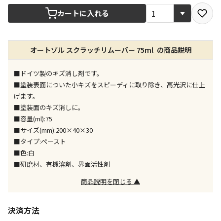
宅配や店舗受取を選択できる商品です
カートに入れる
店舗のみで受取できる商品です（宅配便でのお届けが
オートゾル スクラッチリムーバー 75ml の商品説明
できません）
※同時購入の商品は、全て同じ店舗での受取となりま
す
■ドイツ製のキズ消し剤です。
■塗装表面についた小キズをスピーディに取り除き、高光沢に仕上
特定の店舗のみで受取ができる商品です（宅配便での
げます。
お届けができません）
■塗装面のキズ消しに。
※同時購入の商品は、全て同じ店舗での受取となりま
■容量(ml):75
す
■サイズ(mm):200×40×30
委託業者によりお届けする商品です
■タイプ:ペースト
※ほか商品との同時購入はできません。お手数です
■色:白
が、ご購入手続きを分けてお買い求めください
■研磨材、有機溶剤、界面活性剤
※支払い方法の代金引換は選択できません。
※電話注文はできません。
商品説明を閉じる ▲
宅配のみでお届けする商品です（店舗受取は選択でき
ません）
決済方法
※「宅配・店舗受取」「宅配のみ」マークの商品のみ