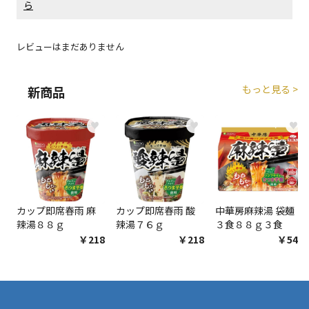
ら
エアコンの取付工事が必要な商品です。別途費用が発
生する場合がございます。
レビューはまだありません
商品購入個数ごとに送料がかかる商品です
もっと見る >
新商品
♥
♥
♥
カップ即席春雨 麻
カップ即席春雨 酸
中華房麻辣湯 袋麺
辣湯８８ｇ
辣湯７６ｇ
３食８８ｇ３食
￥218
￥218
￥548