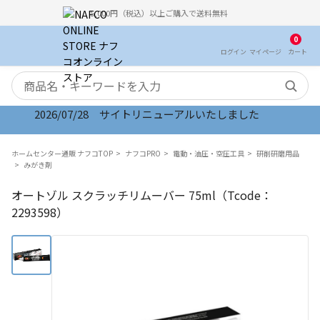
5,000円（税込）以上ご購入で送料無料
0
ログイン
マイ
ページ
カート
検索キーワード
2026/07/28 サイトリニューアルいたしました
ホームセンター通販 ナフコTOP
ナフコPRO
電動・油圧・空圧工具
研削研磨用品
みがき剤
オートゾル スクラッチリムーバー 75ml（Tcode：
2293598）