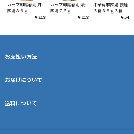
カップ即席春雨 麻
カップ即席春雨 酸
中華房麻辣湯 袋麺
辣湯８８ｇ
辣湯７６ｇ
３食８８ｇ３食
￥218
￥218
￥548
お支払い方法
※店舗受取を選択いただいた場合であっても弊社実店舗でお支払
お届けについて
いいただくことはできません。ご了承ください。
■クレジットカード
■ご自宅への宅配の場合
■コンビニ払い（前入金）
送料について
ご注文が確認出来次第、1～4営業日に発送いたします。「お取り
■代金引換(代引)※手数料がかかります
寄せ」の場合は商品が揃い次第のご発送となります。お荷物の発
■ポイント払い利用可
送完了が確認出来次第、お荷物番号の記載をしたメールをお送り
■領収書はお客様ご自身で発行となります。
5,000円（税込）以上お買い上げで送料無料キャンペーン実施中！
させて頂きます。オンラインストアの倉庫より発送後、約1～3営
■領収書に記載する金額については商品代・配送費からポイン
または、店舗受取なら送料無料！
業日にてお引渡しとなります。(離島などの場合、例外もあります)
ト・クーポンを差し引いた金額の領収書を発行しております。領
※一部、適用外、追加送料が必要な商品もございます。