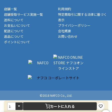
収書には押印はしておりません。
メーカー直送品など一部商品については、その他商品との購入に
店舗一覧
利用規約
■商品によっては一部決済方法が使用できない場合がございま
制限がかかる場合がございます。また発送日についても、通常と
店舗受取サービス実施一覧
特定商取引に関する法律に基づく
す。
異なる場合がございます。対象商品の説明ページをご確認くださ
送料について
表示
い。
お支払いについて
プライバシーポリシー
配送について
会社概要
■店舗受取をご選択いただいた場合
返品について
お問い合わせ
ご注文が確認出来次第、お受取される店舗在庫を使用してご準備
ポイントについて
をさせていただきます。店舗に在庫がない場合は店舗よりお取り
寄せにてご準備をさせていただきます。※商品によってはお時間
いただく場合がございます。店舗準備でのお渡しとなる為、商品
のみの受け渡しとなります。（箱や納品書は付属しておりませ
ん）店舗で準備が出来次第、メールにてご連絡させていただきま
す。
©2018 NAFCO Co., Ltd.
カートに入れる