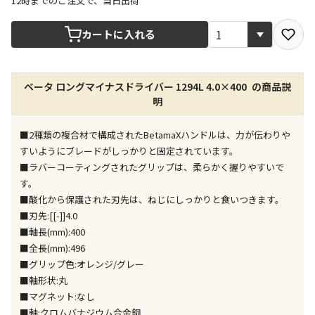
12時までのご注文で、当日出荷
宅配や店舗受取を選択できる商品です
カートに入れる
店舗のみで受取できる商品です（宅配便でのお届けが
ベータ ロングマイナスドライバー 1294L 4.0×400 の商品説
できません）
明
※同時購入の商品は、全て同じ店舗での受取となりま
す
■2種類の複合材で構成されたBetamaXハンドルは、力が伝わりや
特定の店舗のみで受取ができる商品です（宅配便での
すいようにブレードがしっかりと固定されています。
お届けができません）
■ラバーコーティングされたグリップは、柔らかく握りやすいで
※同時購入の商品は、全て同じ店舗での受取となりま
す。
す
■酸化から保護された刃先は、ねじにしっかりと食いつきます。
委託業者によりお届けする商品です
■刃先:[[-]]4.0
※ほか商品との同時購入はできません。お手数です
■軸長(mm):400
が、ご購入手続きを分けてお買い求めください
■全長(mm):496
※支払い方法の代金引換は選択できません。
■グリップ色:オレンジ/グレー
※電話注文はできません。
■軸形状:丸
宅配のみでお届けする商品です（店舗受取は選択でき
■マグネット:なし
ません）
■軸:クロムバナジウム合金鋼