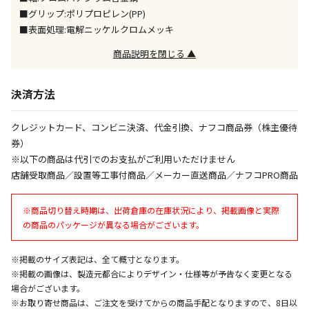
※「宅配・店舗受取」「宅配のみ」マークの商品のみ
■グリップ:ポリプロピレン(PP)
同時購入が可能です
■表面処理:電解ニッケルクロムメッキ
午前9時までのご注文確定した商品については、当日に
商品説明を閉じる ▲
出荷いたします。
ただし、メーカーの営業日に基づき出荷手続きを行う
ため、通常よりお時間をいただく場合がございます。
決済方法
また、日曜・祝日や年末年始などの長期休業期間中
は、休業明けからの出荷対応となります。
クレジットカード、コンビニ決済、代金引換、ナフコ商品券（株主優待
券）
設置工事代金も含まれた商品です
※以下の商品は代引でのお支払がご利用いただけません
店舗受取商品／設置等工事付商品／メーカー直送商品／ナフコPRO商品
お見積商品です。金額・施工日はお打ち合わせの上、
※商品切り替え時期は、出荷倉庫の在庫状況により、掲載画像と実際
決定となります。
の商品のパッケージが異なる場合がございます。
※掲載のサイズ表記は、全て概寸となります。
お見積商品です。金額・施工日はお打ち合わせの上、
※掲載の画像は、製造元都合によりデザイン・仕様等が予告なく変更となる
決定となります。
場合がございます。
※お取り寄せ商品は、ご注文を受けてからの商品手配となりますので、8日以