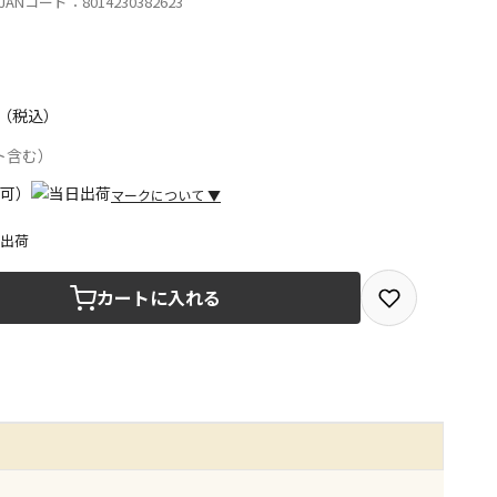
ANコード：8014230382623
（税込）
ト含む）
マークについて
▼
日出荷
取を選択できる商品です
カートに入れる
取できる商品です（宅配便でのお届けができません）
商品は、全て同じ店舗での受取となります
みで受取ができる商品です（宅配便でのお届けができませ
商品は、全て同じ店舗での受取となります