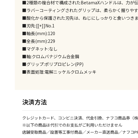
■2種類の複合材で構成されたBetamaXハンドルは、力
■ラバーコーティングされたグリップは、柔らかく握りや
■酸化から保護された刃先は、ねじにしっかりと食いつき
■刃先:[[+]]No.1
■軸長(mm):120
■全長(mm):229
■マグネット:なし
■軸:クロムバナジウム合金鋼
■グリップ:ポリプロピレン(PP)
■表面処理:電解ニッケルクロムメッキ
決済方法
クレジットカード、コンビニ決済、代金引換、ナフコ商品券（
※以下の商品は代引でのお支払がご利用いただけません
店舗受取商品／設置等工事付商品／メーカー直送商品／ナフコP