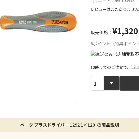
商品コード：n90100933 J
レビューはまだありません
¥1,320
販売価格：
6ポイント（特典ポイン
12時までのご注文で、当
宅配や店舗受
店舗のみで受
※同時購入の
特定の店舗の
ベータ プラスドライバー 1292 1×120 の商品説明
ん）
※同時購入の