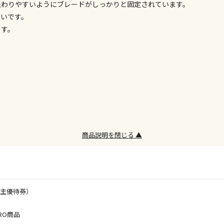
が伝わりやすいようにブレードがしっかりと固定されています。
委託業者によ
すいです。
※ほか商品と
ます。
けてお買い求
※支払い方法
※電話注文は
宅配のみでお
※「宅配・店
午前9時まで
ただし、メー
間をいただく
また、日曜・
商品説明を閉じる ▲
荷対応となり
設置工事代金
株主優待券）
お見積商品で
RO商品