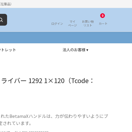
（在庫品）
0
マイ
お買い物
ログイン
カート
ページ
リスト
ウトレット
法人のお客様 ▾
イバー 1292 1×120（Tcode：
れたBetamaXハンドルは、力が伝わりやすいようにブ
定されています。