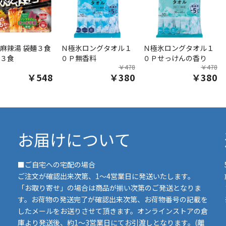
麻辣湯 袋麺３食
Ｎ極氷ロングタオル１
Ｎ極氷ロングタオル１
３食
０Ｐ無香料
０Ｐせっけんの香り
￥478
￥478
￥548
￥380
￥380
お届けについて
■ご自宅への宅配の場合
ご注文が確認出来次第、1～4営業日に発送いたします。
「お取り寄せ」の場合は商品が揃い次第のご発送となりま
す。お荷物の発送完了が確認出来次第、お荷物番号の記載を
したメールをお送りさせて頂きます。オンラインストアの倉
庫より発送後、約1～3営業日にてお引渡しとなります。(離