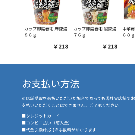
カップ即席春雨 麻辣湯
カップ即席春雨 酸辣湯
中華房
８８ｇ
７６ｇ
８８ｇ
￥218
￥218
お支払い方法
※店舗受取を選択いただいた場合であっても弊社実店舗でお
支払いいただくことはできません。ご了承ください。
■クレジットカード
■コンビニ払い（前入金）
■代金引換(代引)※手数料がかかります