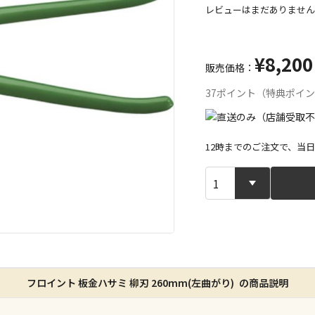
レビューはまだありません
¥8,200
販売価格：
37ポイント（特典ポイ
12時までのご注文で、当
宅配や店舗受
店舗のみで受
※同時購入の
特定の店舗の
フロイント 板金ハサミ 柳刃 260mm(左曲がり) の商品説明
ん）
※同時購入の