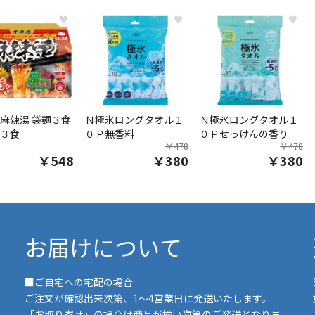
♥
♥
♥
麻辣湯 袋麺３食
Ｎ極氷ロングタオル１
Ｎ極氷ロングタオル１
３食
０Ｐ無香料
０Ｐせっけんの香り
￥478
￥478
￥548
￥380
￥380
お届けについて
■ご自宅への宅配の場合
ご注文が確認出来次第、1～4営業日に発送いたします。
「お取り寄せ」の場合は商品が揃い次第のご発送となりま