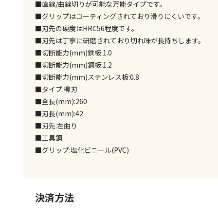
■直線/曲線切りが可能な万能タイプです。
■グリップはコーティングされており滑りにくいです。
■刃先の硬度はHRC56程度です。
■刃先は丁寧に研磨されており切れ味が長持ちします。
■切断能力(mm)鉄板:1.0
■切断能力(mm)銅板:1.2
■切断能力(mm)ステンレス板:0.8
■タイプ:柳刃
■全長(mm):260
■刃長(mm):42
■刃先:左曲り
■工具鋼
■グリップ:塩化ビニール(PVC)
決済方法