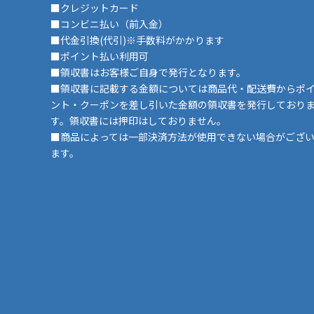
■クレジットカード
■コンビニ払い（前入金）
■代金引換(代引)※手数料がかかります
■ポイント払い利用可
■領収書はお客様ご自身で発行となります。
■領収書に記載する金額については商品代・配送費からポ
ント・クーポンを差し引いた金額の領収書を発行しており
す。領収書には押印はしておりません。
■商品によっては一部決済方法が使用できない場合がござ
ます。