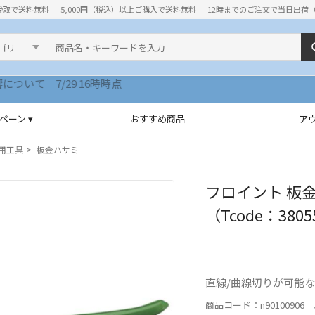
受取で送料無料
5,000円（税込）以上ご購入で送料無料
12時までのご注文で当日出荷
ド
ペーン ▾
おすすめ商品
ア
用工具
板金ハサミ
フロイント 板金
（Tcode：3805
直線/曲線切りが可能
商品コード：n90100906 J