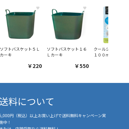
♥
♥
ソフトバスケット５Ｌ
ソフトバスケット１６
クールシャツスプ
カーキ
Ｌカーキ
１００ｍｌ
￥220
￥550
￥1
送料について
5,000円（税込）以上お買い上げで送料無料キャンペーン実
施中！
または、店舗受取なら送料無料！