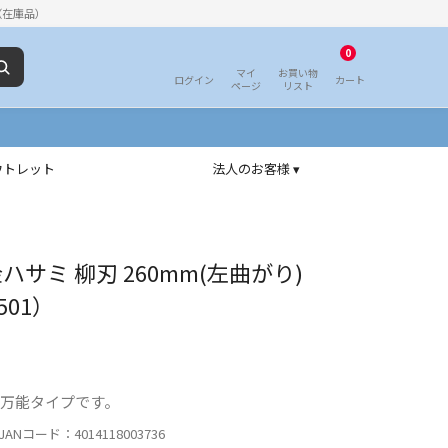
（在庫品）
0
マイ
お買い物
ログイン
カート
ページ
リスト
ウトレット
法人のお客様 ▾
ハサミ 柳刃 260mm(左曲がり)
501）
な万能タイプです。
ANコード：4014118003736