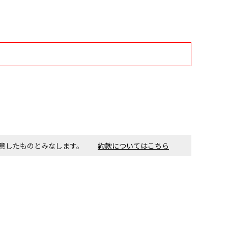
す。金額・施工日はお打ち合わせの上、決定となります。
付工事が必要な商品です。別途費用が発生する場合がござい
ごとに送料がかかる商品です
同意したものとみなします。
約款についてはこちら