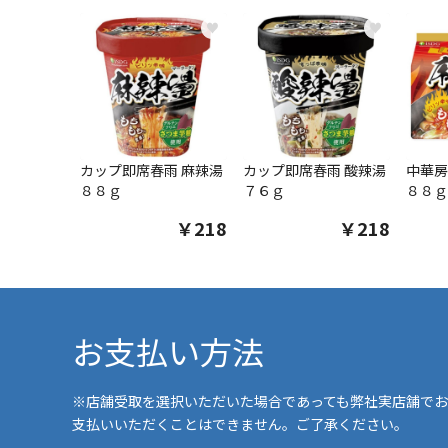
♥
♥
カップ即席春雨 麻辣湯
カップ即席春雨 酸辣湯
中華房
８８ｇ
７６ｇ
８８ｇ
￥218
￥218
お支払い方法
※店舗受取を選択いただいた場合であっても弊社実店舗でお
支払いいただくことはできません。ご了承ください。