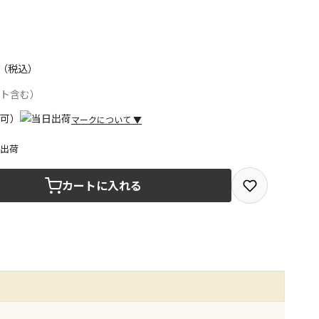
（税込）
ント含む）
マークについて
▼
日出荷
取を選択できる商品です
カートに入れる
取できる商品です（宅配便でのお届けができません）
商品は、全て同じ店舗での受取となります
みで受取ができる商品です（宅配便でのお届けができませ
商品は、全て同じ店舗での受取となります