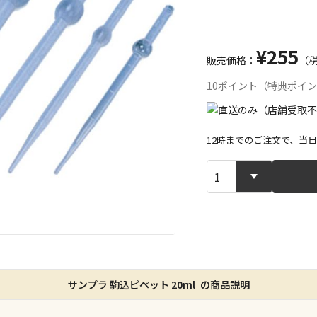
¥255
販売価格：
（
10ポイント（特典ポイ
12時までのご注文で、当
宅配や店舗受
店舗のみで受
※同時購入の
特定の店舗の
サンプラ 駒込ピペット 20ml の商品説明
ん）
※同時購入の