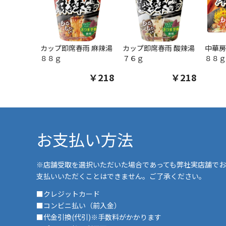
カップ即席春雨 麻辣湯
カップ即席春雨 酸辣湯
中華房
８８ｇ
７６ｇ
８８ｇ
￥218
￥218
お支払い方法
※店舗受取を選択いただいた場合であっても弊社実店舗でお
支払いいただくことはできません。ご了承ください。
■クレジットカード
■コンビニ払い（前入金）
■代金引換(代引)※手数料がかかります