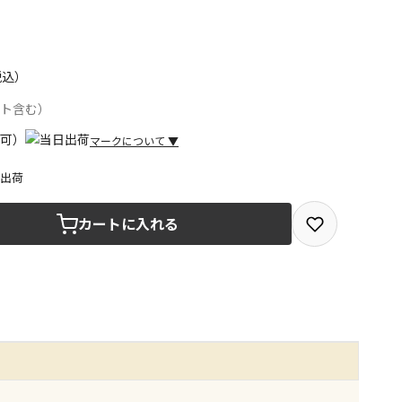
税込）
ント含む）
マークについて
▼
日出荷
取を選択できる商品です
カートに入れる
取できる商品です（宅配便でのお届けができません）
商品は、全て同じ店舗での受取となります
みで受取ができる商品です（宅配便でのお届けができませ
商品は、全て同じ店舗での受取となります