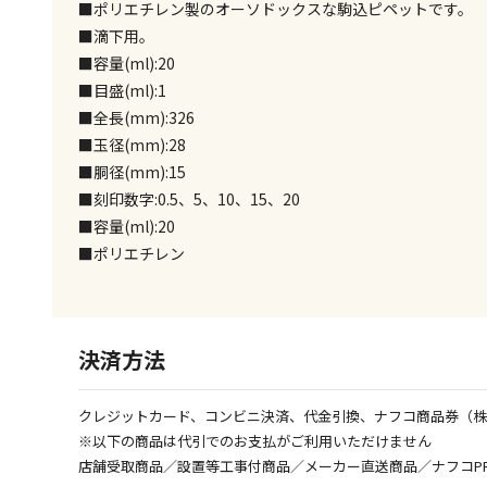
■ポリエチレン製のオーソドックスな駒込ピペットです。
■滴下用。
■容量(ml):20
■目盛(ml):1
■全長(mm):326
■玉径(mm):28
■胴径(mm):15
■刻印数字:0.5、5、10、15、20
■容量(ml):20
■ポリエチレン
決済方法
クレジットカード、コンビニ決済、代金引換、ナフコ商品券（
※以下の商品は代引でのお支払がご利用いただけません
店舗受取商品／設置等工事付商品／メーカー直送商品／ナフコP