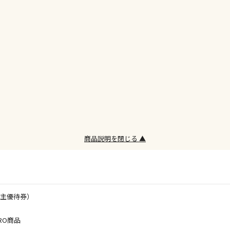
委託業者によ
※ほか商品と
けてお買い求
※支払い方法
※電話注文は
宅配のみでお
※「宅配・店
午前9時まで
ただし、メー
間をいただく
また、日曜・
荷対応となり
商品説明を閉じる ▲
設置工事代金
株主優待券）
お見積商品で
RO商品