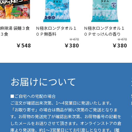
麻辣湯 袋麺３食
Ｎ極氷ロングタオル１
Ｎ極氷ロングタオル１
３食
０Ｐ無香料
０Ｐせっけんの香り
￥478
￥478
￥548
￥380
￥380
お届けについて
■ご自宅への宅配の場合
ご注文が確認出来次第、1～4営業日に発送いたします。
「お取り寄せ」の場合は商品が揃い次第のご発送となりま
す。お荷物の発送完了が確認出来次第、お荷物番号の記載を
したメールをお送りさせて頂きます。オンラインストアの倉
庫より発送後、約1～3営業日にてお引渡しとなります。(離