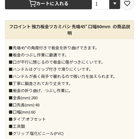
宅配や店舗受取を選択できる商品です
カートに入れる
店舗のみで受取できる商品です（宅配便でのお届けが
フロイント 強力板金ツカミバシ 先端45° 口幅60mm の商品説
できません）
明
※同時購入の商品は、全て同じ店舗での受取となりま
す
■先端45°の角度付きで板金を折り曲げできます。
特定の店舗のみで受取ができる商品です（宅配便での
■板金のつぶし作業に最適です。
お届けができません）
■口が平行に閉じるので板金に傷がつきにくいです。
※同時購入の商品は、全て同じ店舗での受取となりま
■ハンドルはグリップ付きで滑りにくいです。
す
■ハンドルが長く両手で握れるので強い力を加えられます。
委託業者によりお届けする商品です
■丁寧に鍛造されており丈夫です。
※ほか商品との同時購入はできません。お手数です
■板金の折り曲げ、つぶし作業に。
が、ご購入手続きを分けてお買い求めください
■全長(mm):280
※支払い方法の代金引換は選択できません。
■口先長(mm):48
※電話注文はできません。
■口幅(mm):60
宅配のみでお届けする商品です（店舗受取は選択でき
■タイプ:オフセット
ません）
■工具鋼
※「宅配・店舗受取」「宅配のみ」マークの商品のみ
■グリップ:塩化ビニール(PVC)
同時購入が可能です