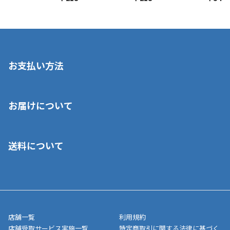
お支払い方法
※店舗受取を選択いただいた場合であっても弊社実店舗でお支払
お届けについて
いいただくことはできません。ご了承ください。
■クレジットカード
■ご自宅への宅配の場合
■コンビニ払い（前入金）
送料について
ご注文が確認出来次第、1～4営業日に発送いたします。「お取り
■代金引換(代引)※手数料がかかります
寄せ」の場合は商品が揃い次第のご発送となります。お荷物の発
■ポイント払い利用可
送完了が確認出来次第、お荷物番号の記載をしたメールをお送り
■領収書はお客様ご自身で発行となります。
5,000円（税込）以上お買い上げで送料無料キャンペーン実施中！
させて頂きます。オンラインストアの倉庫より発送後、約1～3営
■領収書に記載する金額については商品代・配送費からポイン
または、店舗受取なら送料無料！
業日にてお引渡しとなります。(離島などの場合、例外もあります)
ト・クーポンを差し引いた金額の領収書を発行しております。領
※一部、適用外、追加送料が必要な商品もございます。
収書には押印はしておりません。
メーカー直送品など一部商品については、その他商品との購入に
店舗一覧
利用規約
■商品によっては一部決済方法が使用できない場合がございま
制限がかかる場合がございます。また発送日についても、通常と
店舗受取サービス実施一覧
特定商取引に関する法律に基づく