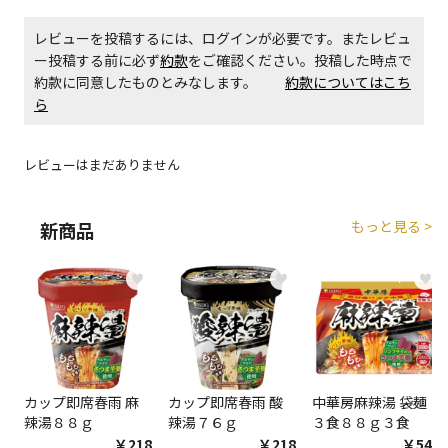
生する場合がございます。
レビューを投稿するには、ログインが必要です。またレビュ
ー投稿する前に必ず
約款
をご確認ください。投稿した時点で
商品購入個数ごとに送料がかかる商品です
約款に同意したものとみなします。
約款についてはこち
ら
レビューはまだありません
もっと見る >
新商品
♥
♥
♥
カップ即席春雨 麻
カップ即席春雨 酸
中華房麻辣湯 袋麺
辣湯８８ｇ
辣湯７６ｇ
３食８８ｇ３食
￥218
￥218
￥548