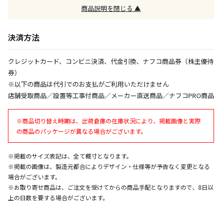
商品説明を閉じる ▲
午前9時までのご注文確定した商品については、当日に
出荷いたします。
ただし、メーカーの営業日に基づき出荷手続きを行う
決済方法
ため、通常よりお時間をいただく場合がございます。
また、日曜・祝日や年末年始などの長期休業期間中
クレジットカード、コンビニ決済、代金引換、ナフコ商品券（株主優待
は、休業明けからの出荷対応となります。
券）
※以下の商品は代引でのお支払がご利用いただけません
設置工事代金も含まれた商品です
店舗受取商品／設置等工事付商品／メーカー直送商品／ナフコPRO商品
※商品切り替え時期は、出荷倉庫の在庫状況により、掲載画像と実際
お見積商品です。金額・施工日はお打ち合わせの上、
の商品のパッケージが異なる場合がございます。
決定となります。
※掲載のサイズ表記は、全て概寸となります。
※掲載の画像は、製造元都合によりデザイン・仕様等が予告なく変更となる
お見積商品です。金額・施工日はお打ち合わせの上、
場合がございます。
決定となります。
※お取り寄せ商品は、ご注文を受けてからの商品手配となりますので、8日以
上の日数を要する場合がございます。
エアコンの取付工事が必要な商品です。別途費用が発