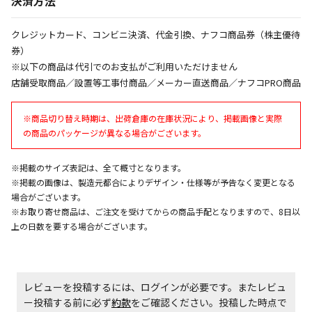
決済方法
同時購入が可能です
午前9時までのご注文確定した商品については、当日に
クレジットカード、コンビニ決済、代金引換、ナフコ商品券（株主優待
出荷いたします。
券）
ただし、メーカーの営業日に基づき出荷手続きを行う
※以下の商品は代引でのお支払がご利用いただけません
ため、通常よりお時間をいただく場合がございます。
店舗受取商品／設置等工事付商品／メーカー直送商品／ナフコPRO商品
また、日曜・祝日や年末年始などの長期休業期間中
は、休業明けからの出荷対応となります。
※商品切り替え時期は、出荷倉庫の在庫状況により、掲載画像と実際
の商品のパッケージが異なる場合がございます。
設置工事代金も含まれた商品です
※掲載のサイズ表記は、全て概寸となります。
※掲載の画像は、製造元都合によりデザイン・仕様等が予告なく変更となる
お見積商品です。金額・施工日はお打ち合わせの上、
場合がございます。
決定となります。
※お取り寄せ商品は、ご注文を受けてからの商品手配となりますので、8日以
上の日数を要する場合がございます。
お見積商品です。金額・施工日はお打ち合わせの上、
決定となります。
レビューを投稿するには、ログインが必要です。またレビュ
ー投稿する前に必ず
約款
をご確認ください。投稿した時点で