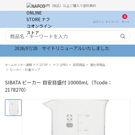
5,000円（税込）以上ご購入で送料無料
0
ログイン
マイ
ページ
カート
検索キーワード
2026/07/28 サイトリニューアルいたしました
ホームセンター通販 ナフコTOP
ナフコPRO
研究用品
理化学用品
ビーカー・計量カップ
SIBATA ビーカー 目安目盛付 10000mL（Tcode：
2178270）