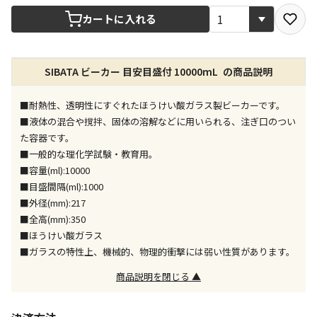
宅配や店舗受取を選択できる商品です
カートに入れる
店舗のみで受取できる商品です（宅配便でのお届けが
SIBATA ビーカー 目安目盛付 10000mL の商品説明
できません）
※同時購入の商品は、全て同じ店舗での受取となりま
す
■耐熱性、透明性にすぐれたほうけい酸ガラス製ビーカーです。
■液体の混合や撹拌、固体の溶解などに用いられる、注ぎ口のつい
特定の店舗のみで受取ができる商品です（宅配便での
た容器です。
お届けができません）
■一般的な理化学試験・教育用。
※同時購入の商品は、全て同じ店舗での受取となりま
■容量(ml):10000
す
■目盛間隔(ml):1000
委託業者によりお届けする商品です
■外径(mm):217
※ほか商品との同時購入はできません。お手数です
■全高(mm):350
が、ご購入手続きを分けてお買い求めください
■ほうけい酸ガラス
※支払い方法の代金引換は選択できません。
■ガラスの特性上、機械的、物理的衝撃には弱い性質があります。
※電話注文はできません。
商品説明を閉じる ▲
宅配のみでお届けする商品です（店舗受取は選択でき
ません）
※「宅配・店舗受取」「宅配のみ」マークの商品のみ