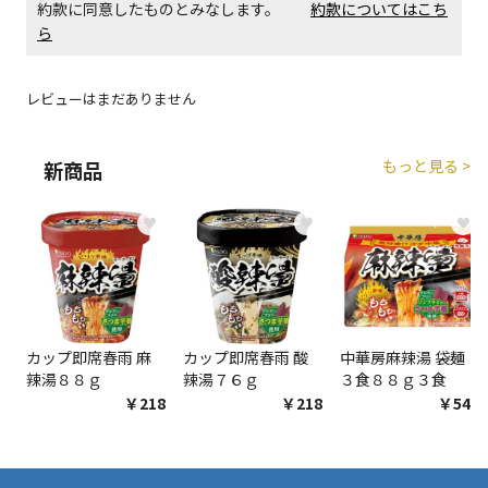
約款に同意したものとみなします。
約款についてはこち
エアコンの取付工事が必要な商品です。別途費用が発
ら
生する場合がございます。
レビューはまだありません
商品購入個数ごとに送料がかかる商品です
もっと見る >
新商品
♥
♥
♥
カップ即席春雨 麻
カップ即席春雨 酸
中華房麻辣湯 袋麺
辣湯８８ｇ
辣湯７６ｇ
３食８８ｇ３食
￥218
￥218
￥548