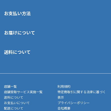
お支払い方法
※店舗受取を選択いただいた場合であっても弊社実店舗でお支払
お届けについて
いいただくことはできません。ご了承ください。
■クレジットカード
■ご自宅への宅配の場合
■コンビニ払い（前入金）
送料について
ご注文が確認出来次第、1～4営業日に発送いたします。「お取り
■代金引換(代引)※手数料がかかります
寄せ」の場合は商品が揃い次第のご発送となります。お荷物の発
■ポイント払い利用可
送完了が確認出来次第、お荷物番号の記載をしたメールをお送り
■領収書はお客様ご自身で発行となります。
5,000円（税込）以上お買い上げで送料無料キャンペーン実施中！
させて頂きます。オンラインストアの倉庫より発送後、約1～3営
■領収書に記載する金額については商品代・配送費からポイン
または、店舗受取なら送料無料！
業日にてお引渡しとなります。(離島などの場合、例外もあります)
ト・クーポンを差し引いた金額の領収書を発行しております。領
※一部、適用外、追加送料が必要な商品もございます。
収書には押印はしておりません。
メーカー直送品など一部商品については、その他商品との購入に
店舗一覧
利用規約
■商品によっては一部決済方法が使用できない場合がございま
制限がかかる場合がございます。また発送日についても、通常と
店舗受取サービス実施一覧
特定商取引に関する法律に基づく
す。
異なる場合がございます。対象商品の説明ページをご確認くださ
送料について
表示
い。
お支払いについて
プライバシーポリシー
配送について
会社概要
■店舗受取をご選択いただいた場合