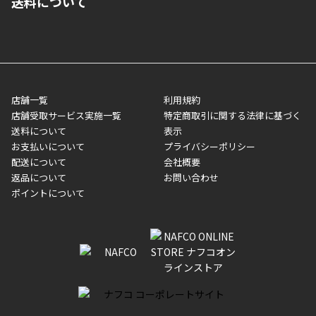
送料について
ご注文が確認出来次第、1～4営業日に発送いたします。「お取り
■代金引換(代引)※手数料がかかります
寄せ」の場合は商品が揃い次第のご発送となります。お荷物の発
■ポイント払い利用可
送完了が確認出来次第、お荷物番号の記載をしたメールをお送り
■領収書はお客様ご自身で発行となります。
5,000円（税込）以上お買い上げで送料無料キャンペーン実施中！
させて頂きます。オンラインストアの倉庫より発送後、約1～3営
■領収書に記載する金額については商品代・配送費からポイン
または、店舗受取なら送料無料！
業日にてお引渡しとなります。(離島などの場合、例外もあります)
ト・クーポンを差し引いた金額の領収書を発行しております。領
※一部、適用外、追加送料が必要な商品もございます。
収書には押印はしておりません。
メーカー直送品など一部商品については、その他商品との購入に
店舗一覧
利用規約
■商品によっては一部決済方法が使用できない場合がございま
制限がかかる場合がございます。また発送日についても、通常と
店舗受取サービス実施一覧
特定商取引に関する法律に基づく
す。
異なる場合がございます。対象商品の説明ページをご確認くださ
送料について
表示
い。
お支払いについて
プライバシーポリシー
配送について
会社概要
■店舗受取をご選択いただいた場合
返品について
お問い合わせ
ご注文が確認出来次第、お受取される店舗在庫を使用してご準備
ポイントについて
をさせていただきます。店舗に在庫がない場合は店舗よりお取り
寄せにてご準備をさせていただきます。※商品によってはお時間
いただく場合がございます。店舗準備でのお渡しとなる為、商品
のみの受け渡しとなります。（箱や納品書は付属しておりませ
ん）店舗で準備が出来次第、メールにてご連絡させていただきま
す。