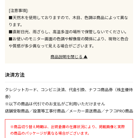
出荷いたします。
ただし、メーカーの営業日に基づき出荷手続きを行う
[注意事項]:
ため、通常よりお時間をいただく場合がございます。
■天然木を使用しておりますので、木目、色調は商品によって異な
また、日曜・祝日や年末年始などの長期休業期間中
ります。
は、休業明けからの出荷対応となります。
■直射日光、雨ざらし、高温多湿の場所で保管しないでください。
■お使いのモニター画面の色調や解像度の関係により、現物と色合
設置工事代金も含まれた商品です
や質感が多少異なって見える場合がございます。
商品説明を閉じる ▲
お見積商品です。金額・施工日はお打ち合わせの上、
決定となります。
決済方法
クレジットカード、コンビニ決済、代金引換、ナフコ商品券（株主優待
お見積商品です。金額・施工日はお打ち合わせの上、
券）
決定となります。
※以下の商品は代引でのお支払がご利用いただけません
店舗受取商品／設置等工事付商品／メーカー直送商品／ナフコPRO商品
エアコンの取付工事が必要な商品です。別途費用が発
※商品切り替え時期は、出荷倉庫の在庫状況により、掲載画像と実際
生する場合がございます。
の商品のパッケージが異なる場合がございます。