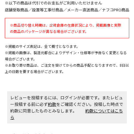
午前9時までのご注文確定した商品については、当日に
※以下の商品は代引でのお支払がご利用いただけません
出荷いたします。
店舗受取商品／設置等工事付商品／メーカー直送商品／ナフコPRO商品
ただし、メーカーの営業日に基づき出荷手続きを行う
ため、通常よりお時間をいただく場合がございます。
※商品切り替え時期は、出荷倉庫の在庫状況により、掲載画像と実際
また、日曜・祝日や年末年始などの長期休業期間中
の商品のパッケージが異なる場合がございます。
は、休業明けからの出荷対応となります。
※掲載のサイズ表記は、全て概寸となります。
設置工事代金も含まれた商品です
※掲載の画像は、製造元都合によりデザイン・仕様等が予告なく変更となる
場合がございます。
※お取り寄せ商品は、ご注文を受けてからの商品手配となりますので、8日以
お見積商品です。金額・施工日はお打ち合わせの上、
上の日数を要する場合がございます。
決定となります。
レビューを投稿するには、ログインが必要です。またレビュ
お見積商品です。金額・施工日はお打ち合わせの上、
決定となります。
ー投稿する前に必ず
約款
をご確認ください。投稿した時点で
約款に同意したものとみなします。
約款についてはこち
ら
エアコンの取付工事が必要な商品です。別途費用が発
生する場合がございます。