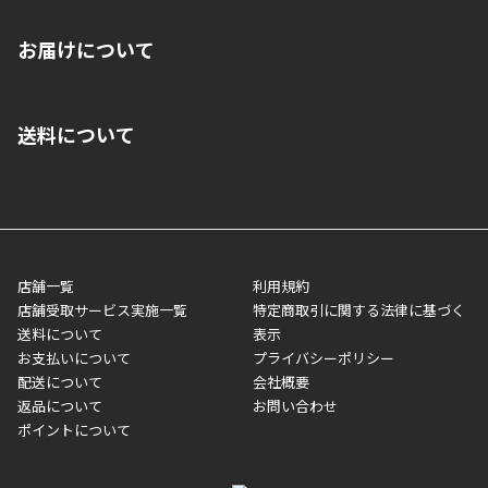
※店舗受取を選択いただいた場合であっても弊社実店舗でお支払
お届けについて
いいただくことはできません。ご了承ください。
■クレジットカード
■ご自宅への宅配の場合
■コンビニ払い（前入金）
送料について
ご注文が確認出来次第、1～4営業日に発送いたします。「お取り
■代金引換(代引)※手数料がかかります
寄せ」の場合は商品が揃い次第のご発送となります。お荷物の発
■ポイント払い利用可
送完了が確認出来次第、お荷物番号の記載をしたメールをお送り
■領収書はお客様ご自身で発行となります。
5,000円（税込）以上お買い上げで送料無料キャンペーン実施中！
させて頂きます。オンラインストアの倉庫より発送後、約1～3営
■領収書に記載する金額については商品代・配送費からポイン
または、店舗受取なら送料無料！
業日にてお引渡しとなります。(離島などの場合、例外もあります)
ト・クーポンを差し引いた金額の領収書を発行しております。領
※一部、適用外、追加送料が必要な商品もございます。
収書には押印はしておりません。
メーカー直送品など一部商品については、その他商品との購入に
店舗一覧
利用規約
■商品によっては一部決済方法が使用できない場合がございま
制限がかかる場合がございます。また発送日についても、通常と
店舗受取サービス実施一覧
特定商取引に関する法律に基づく
す。
異なる場合がございます。対象商品の説明ページをご確認くださ
送料について
表示
い。
お支払いについて
プライバシーポリシー
配送について
会社概要
■店舗受取をご選択いただいた場合
返品について
お問い合わせ
ご注文が確認出来次第、お受取される店舗在庫を使用してご準備
ポイントについて
をさせていただきます。店舗に在庫がない場合は店舗よりお取り
寄せにてご準備をさせていただきます。※商品によってはお時間