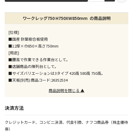
店舗のみで受取できる商品です（宅配便でのお届けが
ワークレッグ750 H750XW850mm の商品説明
できません）
※同時購入の商品は、全て同じ店舗での受取となりま
す
[仕様]:
■国産 針葉樹合板使用
特定の店舗のみで受取ができる商品です（宅配便での
■12厚×巾850×高さ750mm
お届けができません）
[用途]:
※同時購入の商品は、全て同じ店舗での受取となりま
■腰高で作業できる作業台として。
す
■店舗商品の陳列台として。
委託業者によりお届けする商品です
■サイズバリエーションは3タイプ 420高 580高 750高。
※ほか商品との同時購入はできません。お手数です
■天板(別売):商品コード:26352534
が、ご購入手続きを分けてお買い求めください
※支払い方法の代金引換は選択できません。
商品説明を閉じる ▲
※電話注文はできません。
宅配のみでお届けする商品です（店舗受取は選択でき
決済方法
ません）
※「宅配・店舗受取」「宅配のみ」マークの商品のみ
クレジットカード、コンビニ決済、代金引換、ナフコ商品券（株主優待
同時購入が可能です
券）