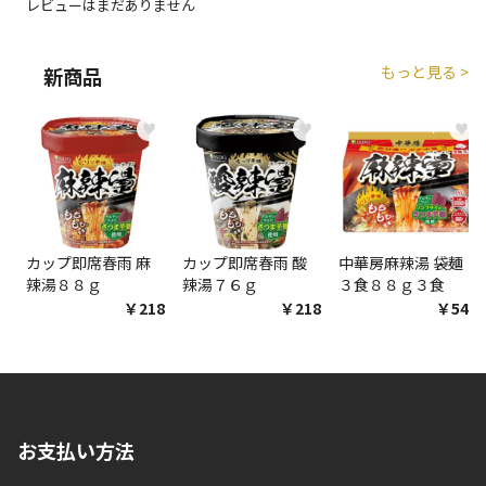
レビューはまだありません
商品購入個数ごとに送料がかかる商品です
もっと見る >
新商品
♥
♥
♥
カップ即席春雨 麻
カップ即席春雨 酸
中華房麻辣湯 袋麺
辣湯８８ｇ
辣湯７６ｇ
３食８８ｇ３食
￥218
￥218
￥548
お支払い方法