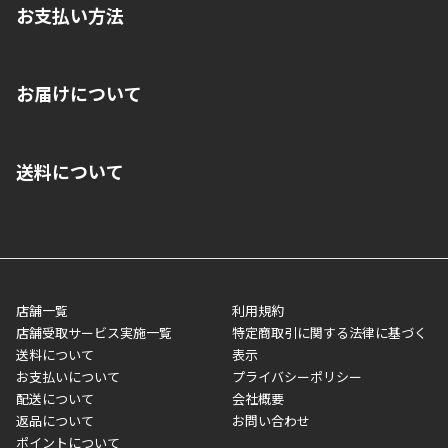
お支払い方法
※店舗受取を選択いただいた場合であっても弊社実店舗でお支払
お届けについて
いいただくことはできません。ご了承ください。
■クレジットカード
■ご自宅への宅配の場合
■コンビニ払い（前入金）
送料について
ご注文が確認出来次第、1～4営業日に発送いたします。「お取り
■代金引換(代引)※手数料がかかります
寄せ」の場合は商品が揃い次第のご発送となります。お荷物の発
■ポイント払い利用可
送完了が確認出来次第、お荷物番号の記載をしたメールをお送り
■領収書はお客様ご自身で発行となります。
5,000円（税込）以上お買い上げで送料無料キャンペーン実施中！
させて頂きます。オンラインストアの倉庫より発送後、約1～3営
■領収書に記載する金額については商品代・配送費からポイン
または、店舗受取なら送料無料！
業日にてお引渡しとなります。(離島などの場合、例外もあります)
ト・クーポンを差し引いた金額の領収書を発行しております。領
※一部、適用外、追加送料が必要な商品もございます。
収書には押印はしておりません。
メーカー直送品など一部商品については、その他商品との購入に
店舗一覧
利用規約
■商品によっては一部決済方法が使用できない場合がございま
制限がかかる場合がございます。また発送日についても、通常と
店舗受取サービス実施一覧
特定商取引に関する法律に基づく
す。
異なる場合がございます。対象商品の説明ページをご確認くださ
送料について
表示
い。
お支払いについて
プライバシーポリシー
配送について
会社概要
■店舗受取をご選択いただいた場合
返品について
お問い合わせ
ご注文が確認出来次第、お受取される店舗在庫を使用してご準備
ポイントについて