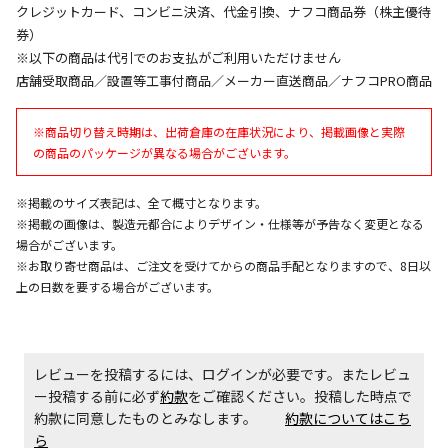
ません）
クレジットカード、コンビニ決済、代金引換、ナフコ商品券（株主優待
※「宅配・店舗受取」「宅配のみ」マークの商品のみ
券）
同時購入が可能です
※以下の商品は代引でのお支払がご利用いただけません
店舗受取商品／設置等工事付商品／メーカー直送商品／ナフコPRO商品
午前9時までのご注文確定した商品については、当日に
出荷いたします。
ただし、メーカーの営業日に基づき出荷手続きを行う
※商品切り替え時期は、出荷倉庫の在庫状況により、掲載画像と実際
ため、通常よりお時間をいただく場合がございます。
の商品のパッケージが異なる場合がございます。
また、日曜・祝日や年末年始などの長期休業期間中
は、休業明けからの出荷対応となります。
※掲載のサイズ表記は、全て概寸となります。
※掲載の画像は、製造元都合によりデザイン・仕様等が予告なく変更となる
設置工事代金も含まれた商品です
場合がございます。
※お取り寄せ商品は、ご注文を受けてからの商品手配となりますので、8日以
上の日数を要する場合がございます。
お見積商品です。金額・施工日はお打ち合わせの上、
決定となります。
レビューを投稿するには、ログインが必要です。またレビュ
ー投稿する前に必ず
約款
をご確認ください。投稿した時点で
お見積商品です。金額・施工日はお打ち合わせの上、
約款に同意したものとみなします。
約款についてはこち
決定となります。
ら