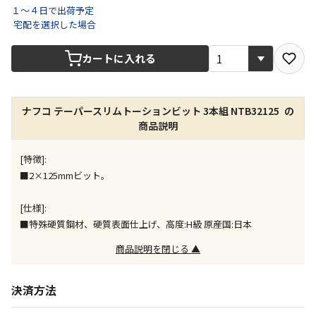
１～４日で出荷予定
宅配を選択した場合
宅配や店舗受取を選択できる商品です
カートに入れる
店舗のみで受取できる商品です（宅配便でのお届けが
できません）
ナフコ テーパースリムトーションビット 3本組 NTB32125 の
※同時購入の商品は、全て同じ店舗での受取となりま
商品説明
す
特定の店舗のみで受取ができる商品です（宅配便での
[特徴]:
お届けができません）
■2×125mmビット。
※同時購入の商品は、全て同じ店舗での受取となりま
す
[仕様]:
委託業者によりお届けする商品です
■特殊硬質鋼材、硬質表面仕上げ、高度:H級 原産国:日本
※ほか商品との同時購入はできません。お手数です
商品説明を閉じる ▲
が、ご購入手続きを分けてお買い求めください
※支払い方法の代金引換は選択できません。
※電話注文はできません。
決済方法
宅配のみでお届けする商品です（店舗受取は選択でき