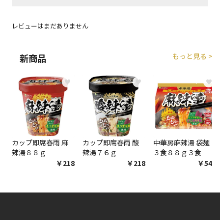
エアコンの取付工事が必要な商品です。別途費用が発
レビューはまだありません
生する場合がございます。
もっと見る >
新商品
商品購入個数ごとに送料がかかる商品です
♥
♥
♥
カップ即席春雨 麻
カップ即席春雨 酸
中華房麻辣湯 袋麺
辣湯８８ｇ
辣湯７６ｇ
３食８８ｇ３食
￥218
￥218
￥548