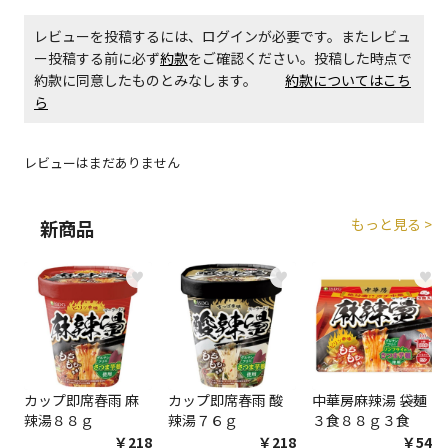
レビューを投稿するには、ログインが必要です。またレビュ
商品購入個数ごとに送料がかかる商品です
ー投稿する前に必ず
約款
をご確認ください。投稿した時点で
約款に同意したものとみなします。
約款についてはこち
ら
レビューはまだありません
もっと見る >
新商品
♥
♥
♥
カップ即席春雨 麻
カップ即席春雨 酸
中華房麻辣湯 袋麺
辣湯８８ｇ
辣湯７６ｇ
３食８８ｇ３食
￥218
￥218
￥548