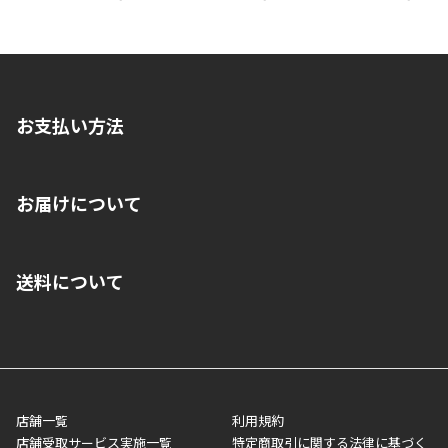
お支払い方法
※店舗受取を選択いただいた場合であっても弊社実店舗でお支払
お届けについて
いいただくことはできません。ご了承ください。
■クレジットカード
■ご自宅への宅配の場合
■コンビニ払い（前入金）
送料について
ご注文が確認出来次第、1～4営業日に発送いたします。「お取り
■代金引換(代引)※手数料がかかります
寄せ」の場合は商品が揃い次第のご発送となります。お荷物の発
■ポイント払い利用可
送完了が確認出来次第、お荷物番号の記載をしたメールをお送り
■領収書はお客様ご自身で発行となります。
5,000円（税込）以上お買い上げで送料無料キャンペーン実施中！
させて頂きます。オンラインストアの倉庫より発送後、約1～3営
■領収書に記載する金額については商品代・配送費からポイン
または、店舗受取なら送料無料！
業日にてお引渡しとなります。(離島などの場合、例外もあります)
ト・クーポンを差し引いた金額の領収書を発行しております。領
※一部、適用外、追加送料が必要な商品もございます。
収書には押印はしておりません。
メーカー直送品など一部商品については、その他商品との購入に
店舗一覧
利用規約
■商品によっては一部決済方法が使用できない場合がございま
制限がかかる場合がございます。また発送日についても、通常と
店舗受取サービス実施一覧
特定商取引に関する法律に基づく
す。