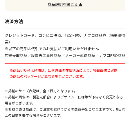
午前9時までのご注文確定した商品については、当日に
商品説明を閉じる ▲
出荷いたします。
ただし、メーカーの営業日に基づき出荷手続きを行う
ため、通常よりお時間をいただく場合がございます。
決済方法
また、日曜・祝日や年末年始などの長期休業期間中
は、休業明けからの出荷対応となります。
クレジットカード、コンビニ決済、代金引換、ナフコ商品券（株主優待
券）
設置工事代金も含まれた商品です
※以下の商品は代引でのお支払がご利用いただけません
店舗受取商品／設置等工事付商品／メーカー直送商品／ナフコPRO商品
お見積商品です。金額・施工日はお打ち合わせの上、
※商品切り替え時期は、出荷倉庫の在庫状況により、掲載画像と実際
決定となります。
の商品のパッケージが異なる場合がございます。
※掲載のサイズ表記は、全て概寸となります。
お見積商品です。金額・施工日はお打ち合わせの上、
※掲載の画像は、製造元都合によりデザイン・仕様等が予告なく変更となる
決定となります。
場合がございます。
※お取り寄せ商品は、ご注文を受けてからの商品手配となりますので、8日以
上の日数を要する場合がございます。
エアコンの取付工事が必要な商品です。別途費用が発
生する場合がございます。