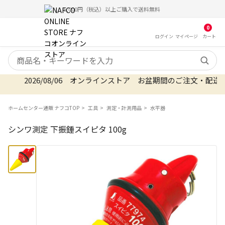
12時までのご注文で当日出荷（在庫品）
5,000円（税込）以上ご購入で送料無料
0
ログイン
マイ
ページ
カート
検索キーワード
2026/08/06 オンラインストア お盆期間のご注文・配
ホームセンター通販 ナフコTOP
工具
測定・計測用品
水平器
シンワ測定 下振錘スイピタ 100g