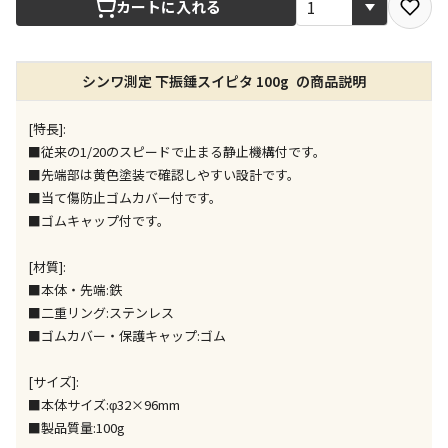
カートに入れる
店舗のみで受取できる商品です（宅配便でのお届けが
できません）
シンワ測定 下振錘スイピタ 100g の商品説明
※同時購入の商品は、全て同じ店舗での受取となりま
す
[特長]:
特定の店舗のみで受取ができる商品です（宅配便での
■従来の1/20のスピードで止まる静止機構付です。
お届けができません）
■先端部は黄色塗装で確認しやすい設計です。
※同時購入の商品は、全て同じ店舗での受取となりま
■当て傷防止ゴムカバー付です。
す
■ゴムキャップ付です。
委託業者によりお届けする商品です
※ほか商品との同時購入はできません。お手数です
[材質]:
が、ご購入手続きを分けてお買い求めください
■本体・先端:鉄
※支払い方法の代金引換は選択できません。
■二重リング:ステンレス
※電話注文はできません。
■ゴムカバー・保護キャップ:ゴム
宅配のみでお届けする商品です（店舗受取は選択でき
ません）
[サイズ]:
※「宅配・店舗受取」「宅配のみ」マークの商品のみ
■本体サイズ:φ32×96mm
同時購入が可能です
■製品質量:100g