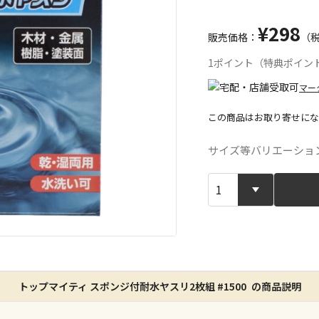
¥298
販売価格：
（
1ポイント（特典ポイン
マー
この商品はお取り寄せにな
宅配や店舗受
サイズ等バリエーショ
店舗のみで受
※同時購入の
特定の店舗の
ん）
※同時購入の
トップマイティ スポンジ付耐水ヤスリ2枚組 #1500 の商品説明
委託業者によ
※ほか商品と