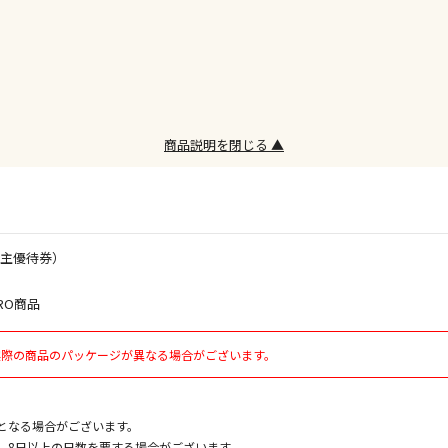
けてお買い求
※支払い方法
※電話注文は
宅配のみでお
※「宅配・店
商品説明を閉じる ▲
午前9時まで
ただし、メー
間をいただく
また、日曜・
荷対応となり
株主優待券）
設置工事代金
RO商品
実際の商品のパッケージが異なる場合がございます。
お見積商品で
となる場合がございます。
、8日以上の日数を要する場合がございます。