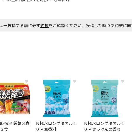
お見積商品で
ュー投稿する前に必ず
約款
をご確認ください。投稿した時点で約款に
エアコンの取
ます。
商品購入個数
♥
♥
♥
麻辣湯 袋麺３食
Ｎ極氷ロングタオル１
Ｎ極氷ロングタオル１
３食
０Ｐ無香料
０Ｐせっけんの香り