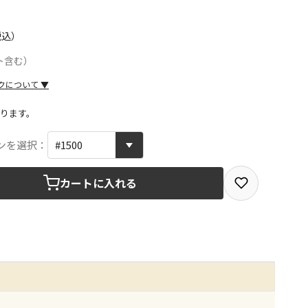
税込）
ト含む）
クについて
▼
ります。
取を選択できる商品です
ンを選択：
カートに入れる
取できる商品です（宅配便でのお届けができません）
商品は、全て同じ店舗での受取となります
みで受取ができる商品です（宅配便でのお届けができませ
商品は、全て同じ店舗での受取となります
りお届けする商品です
の同時購入はできません。お手数ですが、ご購入手続きを分