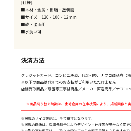
[仕様]:
■木材・金属・樹脂・塗装面
■サイズ 120・100・12mm
■乾・湿両用
■水洗い可
決済方法
クレジットカード、コンビニ決済、代金引換、ナフコ商品券（
※以下の商品は代引でのお支払がご利用いただけません
店舗受取商品／設置等工事付商品／メーカー直送商品／ナフコP
※商品切り替え時期は、出荷倉庫の在庫状況により、掲載画像と
※掲載のサイズ表記は、全て概寸となります。
※掲載の画像は、製造元都合によりデザイン・仕様等が予告なく変更
※お取り寄せ商品は、ご注文を受けてからの商品手配となりますので