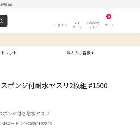
（在庫品）
0
マイ
お買い物
ログイン
カート
ページ
リスト
ウトレット
法人のお客様 ▾
スポンジ付耐水ヤスリ2枚組 #1500
スポンジ付き耐水ヤスリ
ANコード：4976350192848