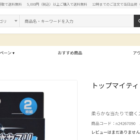
受取で送料無料
5,000円（税込）以上ご購入で送料無料
12時までのご注文で当日出荷
ド
ペーン ▾
おすすめ商品
ア
トップマイティ 
柔らかな当たりで磨く
商品コード：n24267090 J
レビューはまだありません