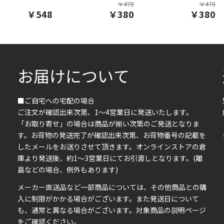
￥478
￥478
￥548
￥380
￥380
お届けについて
■ご自宅への宅配の場合
ご注文が確認出来次第、1～4営業日に発送いたします。
「お取り寄せ」の場合は商品が揃い次第のご発送となりま
す。お荷物の発送完了が確認出来次第、お荷物番号の記載を
したメールをお送りさせて頂きます。オンラインストアの倉
庫より発送後、約1～3営業日にてお引渡しとなります。(離
島などの場合、例外もあります)
イ
メーカー直送品など一部商品については、その他商品との購
ま
入に制限がかかる場合がございます。また発送日について
も、通常と異なる場合がございます。対象商品の説明ページ
い
をご確認ください。