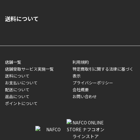
■クレジットカード
■ご自宅への宅配の場合
■コンビニ払い（前入金）
送料について
ご注文が確認出来次第、1～4営業日に発送いたします。「お取り
■代金引換(代引)※手数料がかかります
寄せ」の場合は商品が揃い次第のご発送となります。お荷物の発
■ポイント払い利用可
送完了が確認出来次第、お荷物番号の記載をしたメールをお送り
■領収書はお客様ご自身で発行となります。
5,000円（税込）以上お買い上げで送料無料キャンペーン実施中！
させて頂きます。オンラインストアの倉庫より発送後、約1～3営
■領収書に記載する金額については商品代・配送費からポイン
または、店舗受取なら送料無料！
業日にてお引渡しとなります。(離島などの場合、例外もあります)
ト・クーポンを差し引いた金額の領収書を発行しております。領
※一部、適用外、追加送料が必要な商品もございます。
収書には押印はしておりません。
メーカー直送品など一部商品については、その他商品との購入に
店舗一覧
利用規約
■商品によっては一部決済方法が使用できない場合がございま
制限がかかる場合がございます。また発送日についても、通常と
店舗受取サービス実施一覧
特定商取引に関する法律に基づく
す。
異なる場合がございます。対象商品の説明ページをご確認くださ
送料について
表示
い。
お支払いについて
プライバシーポリシー
配送について
会社概要
■店舗受取をご選択いただいた場合
返品について
お問い合わせ
ご注文が確認出来次第、お受取される店舗在庫を使用してご準備
ポイントについて
をさせていただきます。店舗に在庫がない場合は店舗よりお取り
寄せにてご準備をさせていただきます。※商品によってはお時間
いただく場合がございます。店舗準備でのお渡しとなる為、商品
のみの受け渡しとなります。（箱や納品書は付属しておりませ
ん）店舗で準備が出来次第、メールにてご連絡させていただきま