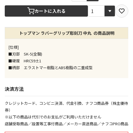
カートに入れる
店舗のみで受取できる商品です（宅配便でのお届けが
できません）
※同時購入の商品は、全て同じ店舗での受取となりま
す
トップマン ラバーグリップ彫刻刀 中丸 の商品説明
特定の店舗のみで受取ができる商品です（宅配便での
[仕様]
お届けができません）
■刃部 SK-5(全鋼)
※同時購入の商品は、全て同じ店舗での受取となりま
す
■硬度 HRC59±1
■柄部 エラストマー樹脂とABS樹脂の二重成型
委託業者によりお届けする商品です
※ほか商品との同時購入はできません。お手数です
が、ご購入手続きを分けてお買い求めください
決済方法
※支払い方法の代金引換は選択できません。
※電話注文はできません。
クレジットカード、コンビニ決済、代金引換、ナフコ商品券（株主優待
宅配のみでお届けする商品です（店舗受取は選択でき
券）
ません）
※以下の商品は代引でのお支払がご利用いただけません
※「宅配・店舗受取」「宅配のみ」マークの商品のみ
店舗受取商品／設置等工事付商品／メーカー直送商品／ナフコPRO商品
同時購入が可能です