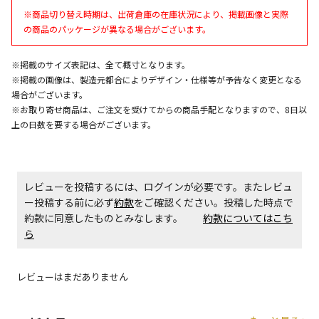
午前9時までのご注文確定した商品については、当日に
※商品切り替え時期は、出荷倉庫の在庫状況により、掲載画像と実際
出荷いたします。
の商品のパッケージが異なる場合がございます。
ただし、メーカーの営業日に基づき出荷手続きを行う
ため、通常よりお時間をいただく場合がございます。
また、日曜・祝日や年末年始などの長期休業期間中
※掲載のサイズ表記は、全て概寸となります。
は、休業明けからの出荷対応となります。
※掲載の画像は、製造元都合によりデザイン・仕様等が予告なく変更となる
場合がございます。
※お取り寄せ商品は、ご注文を受けてからの商品手配となりますので、8日以
設置工事代金も含まれた商品です
上の日数を要する場合がございます。
お見積商品です。金額・施工日はお打ち合わせの上、
決定となります。
レビューを投稿するには、ログインが必要です。またレビュ
ー投稿する前に必ず
約款
をご確認ください。投稿した時点で
約款に同意したものとみなします。
約款についてはこち
お見積商品です。金額・施工日はお打ち合わせの上、
ら
決定となります。
レビューはまだありません
エアコンの取付工事が必要な商品です。別途費用が発
生する場合がございます。