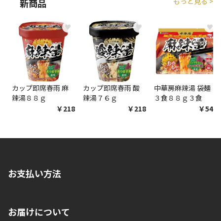
もっと見る >
新商品
商品購入個数ごとに送料がかかる商品です
♥
♥
♥
カップ即席春雨 麻
カップ即席春雨 酸
中華房麻辣湯 袋麺
辣湯８８ｇ
辣湯７６ｇ
３食８８ｇ３食
￥218
￥218
￥548
お支払い方法
※店舗受取を選択いただいた場合であっても弊社実店舗でお支払
お届けについて
いいただくことはできません。ご了承ください。