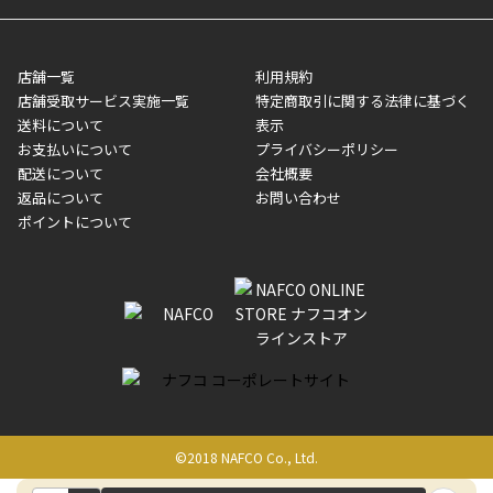
させて頂きます。オンラインストアの倉庫より発送後、約1～3営
■領収書に記載する金額については商品代・配送費からポイン
または、店舗受取なら送料無料！
業日にてお引渡しとなります。(離島などの場合、例外もあります)
ト・クーポンを差し引いた金額の領収書を発行しております。領
※一部、適用外、追加送料が必要な商品もございます。
収書には押印はしておりません。
メーカー直送品など一部商品については、その他商品との購入に
店舗一覧
利用規約
■商品によっては一部決済方法が使用できない場合がございま
制限がかかる場合がございます。また発送日についても、通常と
店舗受取サービス実施一覧
特定商取引に関する法律に基づく
す。
異なる場合がございます。対象商品の説明ページをご確認くださ
送料について
表示
い。
お支払いについて
プライバシーポリシー
配送について
会社概要
■店舗受取をご選択いただいた場合
返品について
お問い合わせ
ご注文が確認出来次第、お受取される店舗在庫を使用してご準備
ポイントについて
をさせていただきます。店舗に在庫がない場合は店舗よりお取り
寄せにてご準備をさせていただきます。※商品によってはお時間
いただく場合がございます。店舗準備でのお渡しとなる為、商品
のみの受け渡しとなります。（箱や納品書は付属しておりませ
ん）店舗で準備が出来次第、メールにてご連絡させていただきま
す。
©2018 NAFCO Co., Ltd.