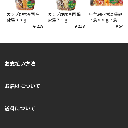
カップ即席春雨 麻
カップ即席春雨 酸
中華房麻辣湯 袋麺
辣湯８８ｇ
辣湯７６ｇ
３食８８ｇ３食
￥218
￥218
￥548
お支払い方法
※店舗受取を選択いただいた場合であっても弊社実店舗でお支払
お届けについて
いいただくことはできません。ご了承ください。
■クレジットカード
■ご自宅への宅配の場合
■コンビニ払い（前入金）
送料について
ご注文が確認出来次第、1～4営業日に発送いたします。「お取り
■代金引換(代引)※手数料がかかります
寄せ」の場合は商品が揃い次第のご発送となります。お荷物の発
■ポイント払い利用可
送完了が確認出来次第、お荷物番号の記載をしたメールをお送り
■領収書はお客様ご自身で発行となります。
5,000円（税込）以上お買い上げで送料無料キャンペーン実施中！