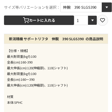
宅配や店舗受取を選択できる商品です
サイズ等バリエーションを選択：
カートに入れる
店舗のみで受取できる商品です（宅配便でのお届けが
できません）
※同時購入の商品は、全て同じ店舗での受取となりま
す
新潟精機 サポートリフタ 伸腕 390 SLGS390 の商品説明
特定の店舗のみで受取ができる商品です（宅配便での
【仕様・規格】
お届けができません）
最大耐荷重(kgf):100
※同時購入の商品は、全て同じ店舗での受取となりま
す
全長(cm):160-390
最大伸長(cm):120(伸縮部)、110(シャフト)
委託業者によりお届けする商品です
最大耐荷重(kgf):100
※ほか商品との同時購入はできません。お手数です
全長(cm):160ー390
が、ご購入手続きを分けてお買い求めください
最大伸長(cm):120(伸縮部)、110(シャフト)
※支払い方法の代金引換は選択できません。
※電話注文はできません。
材質
宅配のみでお届けする商品です（店舗受取は選択でき
本体:SPHC
ません）
※「宅配・店舗受取」「宅配のみ」マークの商品のみ