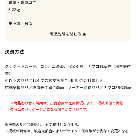
質量・質量単位
同時購入が可能です
3.22kg
午前9時までのご注文確定した商品については、当日に
出荷いたします。
生産国 台湾
ただし、メーカーの営業日に基づき出荷手続きを行う
ため、通常よりお時間をいただく場合がございます。
商品説明を閉じる ▲
また、日曜・祝日や年末年始などの長期休業期間中
は、休業明けからの出荷対応となります。
決済方法
設置工事代金も含まれた商品です
クレジットカード、コンビニ決済、代金引換、ナフコ商品券（株主優待
券）
※以下の商品は代引でのお支払がご利用いただけません
お見積商品です。金額・施工日はお打ち合わせの上、
店舗受取商品／設置等工事付商品／メーカー直送商品／ナフコPRO商品
決定となります。
※商品切り替え時期は、出荷倉庫の在庫状況により、掲載画像と実際
の商品のパッケージが異なる場合がございます。
お見積商品です。金額・施工日はお打ち合わせの上、
決定となります。
※掲載のサイズ表記は、全て概寸となります。
※掲載の画像は、製造元都合によりデザイン・仕様等が予告なく変更となる