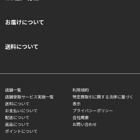
※店舗受取を選択いただいた場合であっても弊社実店舗でお支払
お届けについて
いいただくことはできません。ご了承ください。
■クレジットカード
■ご自宅への宅配の場合
■コンビニ払い（前入金）
送料について
ご注文が確認出来次第、1～4営業日に発送いたします。「お取り
■代金引換(代引)※手数料がかかります
寄せ」の場合は商品が揃い次第のご発送となります。お荷物の発
■ポイント払い利用可
送完了が確認出来次第、お荷物番号の記載をしたメールをお送り
■領収書はお客様ご自身で発行となります。
5,000円（税込）以上お買い上げで送料無料キャンペーン実施中！
させて頂きます。オンラインストアの倉庫より発送後、約1～3営
■領収書に記載する金額については商品代・配送費からポイン
または、店舗受取なら送料無料！
業日にてお引渡しとなります。(離島などの場合、例外もあります)
ト・クーポンを差し引いた金額の領収書を発行しております。領
※一部、適用外、追加送料が必要な商品もございます。
収書には押印はしておりません。
メーカー直送品など一部商品については、その他商品との購入に
店舗一覧
利用規約
■商品によっては一部決済方法が使用できない場合がございま
制限がかかる場合がございます。また発送日についても、通常と
店舗受取サービス実施一覧
特定商取引に関する法律に基づく
す。
異なる場合がございます。対象商品の説明ページをご確認くださ
送料について
表示
い。
お支払いについて
プライバシーポリシー
配送について
会社概要
■店舗受取をご選択いただいた場合
返品について
お問い合わせ
ご注文が確認出来次第、お受取される店舗在庫を使用してご準備
ポイントについて
をさせていただきます。店舗に在庫がない場合は店舗よりお取り