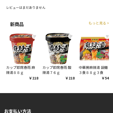
エアコンの取付工事が必要な商品です。別途費用が発
レビューはまだありません
生する場合がございます。
もっと見る >
新商品
商品購入個数ごとに送料がかかる商品です
♥
♥
♥
カップ即席春雨 麻
カップ即席春雨 酸
中華房麻辣湯 袋麺
辣湯８８ｇ
辣湯７６ｇ
３食８８ｇ３食
￥218
￥218
￥548
お支払い方法