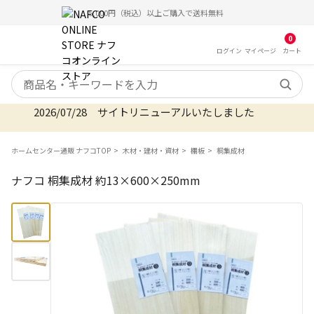
5,000円（税込）以上ご購入で送料無料
0
ログイン
マイ
ページ
カート
検索キーワード
2026/07/28 サイトリニューアルいたしました
ホームセンター通販 ナフコTOP
木材・建材・資材
棚板
桐集成材
ナフコ 桐集成材 約13×600×250mm