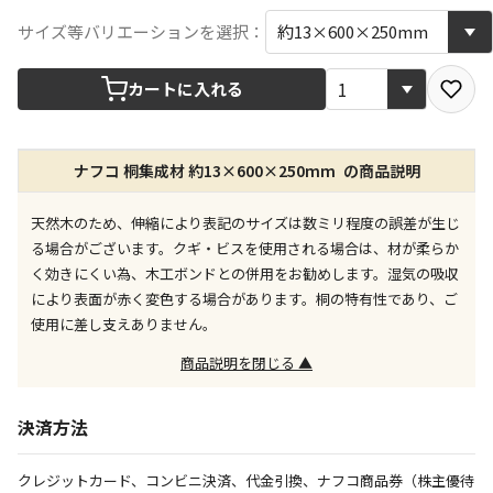
宅配や店舗受取を選択できる商品です
サイズ等バリエーションを選択：
カートに入れる
店舗のみで受取できる商品です（宅配便でのお届けが
できません）
※同時購入の商品は、全て同じ店舗での受取となりま
す
ナフコ 桐集成材 約13×600×250mm の商品説明
特定の店舗のみで受取ができる商品です（宅配便での
天然木のため、伸縮により表記のサイズは数ミリ程度の誤差が生じ
お届けができません）
る場合がございます。クギ・ビスを使用される場合は、材が柔らか
※同時購入の商品は、全て同じ店舗での受取となりま
す
く効きにくい為、木工ボンドとの併用をお勧めします。湿気の吸収
により表面が赤く変色する場合があります。桐の特有性であり、ご
委託業者によりお届けする商品です
使用に差し支えありません。
※ほか商品との同時購入はできません。お手数です
が、ご購入手続きを分けてお買い求めください
商品説明を閉じる ▲
※支払い方法の代金引換は選択できません。
※電話注文はできません。
決済方法
宅配のみでお届けする商品です（店舗受取は選択でき
ません）
クレジットカード、コンビニ決済、代金引換、ナフコ商品券（株主優待
※「宅配・店舗受取」「宅配のみ」マークの商品のみ