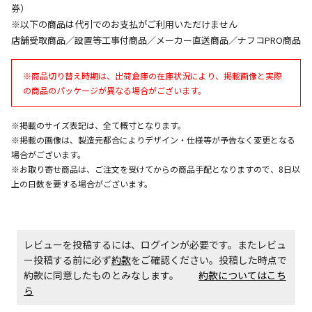
券）
同時購入が可能です
※以下の商品は代引でのお支払がご利用いただけません
午前9時までのご注文確定した商品については、当日に
店舗受取商品／設置等工事付商品／メーカー直送商品／ナフコPRO商品
出荷いたします。
ただし、メーカーの営業日に基づき出荷手続きを行う
※商品切り替え時期は、出荷倉庫の在庫状況により、掲載画像と実際
ため、通常よりお時間をいただく場合がございます。
また、日曜・祝日や年末年始などの長期休業期間中
の商品のパッケージが異なる場合がございます。
は、休業明けからの出荷対応となります。
※掲載のサイズ表記は、全て概寸となります。
※掲載の画像は、製造元都合によりデザイン・仕様等が予告なく変更となる
設置工事代金も含まれた商品です
場合がございます。
※お取り寄せ商品は、ご注文を受けてからの商品手配となりますので、8日以
上の日数を要する場合がございます。
お見積商品です。金額・施工日はお打ち合わせの上、
決定となります。
レビューを投稿するには、ログインが必要です。またレビュ
お見積商品です。金額・施工日はお打ち合わせの上、
ー投稿する前に必ず
約款
をご確認ください。投稿した時点で
決定となります。
約款に同意したものとみなします。
約款についてはこち
ら