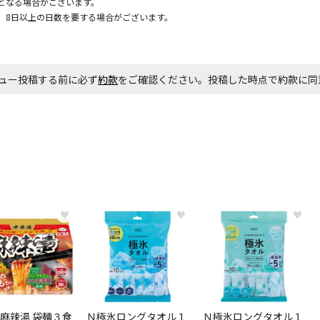
となる場合がございます。
お見積商品で
、8日以上の日数を要する場合がございます。
エアコンの取
ュー投稿する前に必ず
約款
をご確認ください。投稿した時点で約款に
ます。
商品購入個数
♥
♥
♥
麻辣湯 袋麺３食
Ｎ極氷ロングタオル１
Ｎ極氷ロングタオル１