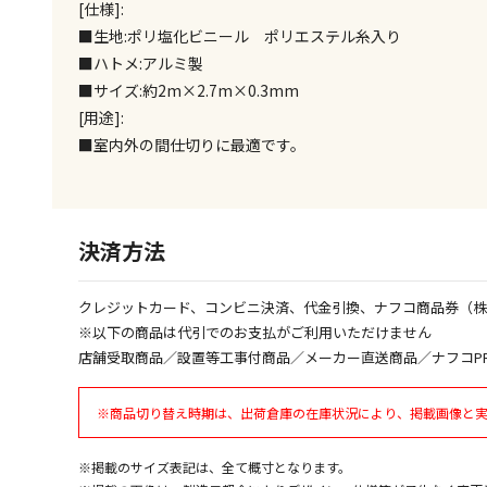
[仕様]:
■生地:ポリ塩化ビニール ポリエステル糸入り
■ハトメ:アルミ製
■サイズ:約2m×2.7m×0.3mm
[用途]:
■室内外の間仕切りに最適です。
決済方法
クレジットカード、コンビニ決済、代金引換、ナフコ商品券（
※以下の商品は代引でのお支払がご利用いただけません
店舗受取商品／設置等工事付商品／メーカー直送商品／ナフコP
※商品切り替え時期は、出荷倉庫の在庫状況により、掲載画像と
※掲載のサイズ表記は、全て概寸となります。