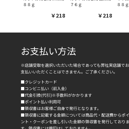
８８ｇ
７６ｇ
８８ｇ
￥218
￥218
お支払い方法
※店舗受取を選択いただいた場合であっても弊社実店舗でお
支払いいただくことはできません。ご了承ください。
■クレジットカード
■コンビニ払い（前入金）
■代金引換(代引)※手数料がかかります
■ポイント払い利用可
■領収書はお客様ご自身で発行となります。
■領収書に記載する金額については商品代・配送費からポ
ント・クーポンを差し引いた金額の領収書を発行しており
す。領収書には押印はしておりません。