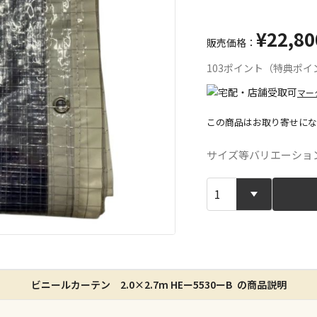
¥22,80
販売価格：
103ポイント（特典ポイ
マー
この商品はお取り寄せにな
宅配や店舗受
サイズ等バリエーショ
店舗のみで受
※同時購入の
特定の店舗の
ん）
※同時購入の
ビニールカーテン 2.0×2.7m HEー5530ーB の商品説明
委託業者によ