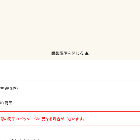
※ほか商品と
けてお買い求
※支払い方法
※電話注文は
宅配のみでお
※「宅配・店
午前9時まで
商品説明を閉じる ▲
ただし、メー
間をいただく
また、日曜・
荷対応となり
株主優待券）
設置工事代金
RO商品
お見積商品で
実際の商品のパッケージが異なる場合がございます。