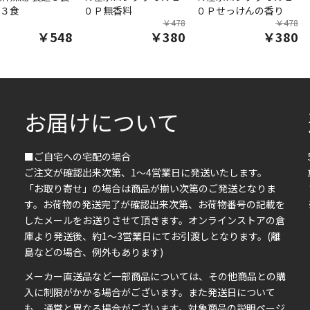
３食
０Ｐ無香料
０Ｐせっけんの香り
￥478
￥478
￥548
￥380
￥380
お届けについて
■ご自宅への宅配の場合
ご注文が確認出来次第、1～4営業日に発送いたします。
「お取り寄せ」の場合は商品が揃い次第のご発送となりま
す。お荷物の発送完了が確認出来次第、お荷物番号の記載を
したメールをお送りさせて頂きます。オンラインストアの倉
庫より発送後、約1～3営業日にてお引渡しとなります。(離
島などの場合、例外もあります)
イ
メーカー直送品など一部商品については、その他商品との購
ま
入に制限がかかる場合がございます。また発送日について
も、通常と異なる場合がございます。対象商品の説明ページ