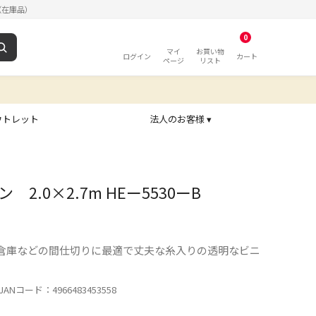
（在庫品）
0
マイ
お買い物
ログイン
カート
ページ
リスト
ウトレット
法人のお客様 ▾
2.0×2.7m HEー5530ーB
倉庫などの間仕切りに最適で丈夫な糸入りの透明なビニ
ANコード：4966483453558