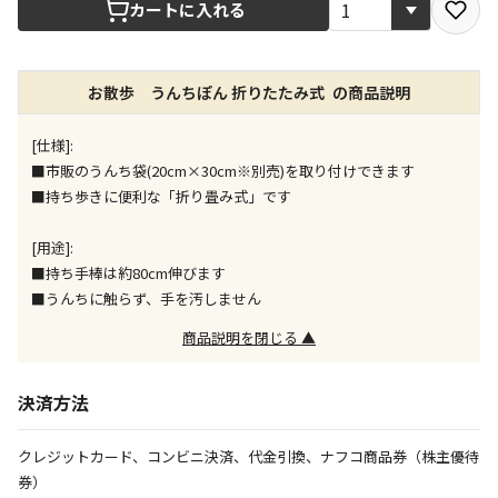
宅配や店舗受取を選択できる商品です
カートに入れる
店舗のみで受取できる商品です（宅配便でのお届けが
お散歩 うんちぽん 折りたたみ式 の商品説明
できません）
※同時購入の商品は、全て同じ店舗での受取となりま
す
[仕様]:
■市販のうんち袋(20cm×30cm※別売)を取り付けできます
特定の店舗のみで受取ができる商品です（宅配便での
■持ち歩きに便利な「折り畳み式」です
お届けができません）
※同時購入の商品は、全て同じ店舗での受取となりま
[用途]:
す
■持ち手棒は約80cm伸びます
委託業者によりお届けする商品です
■うんちに触らず、手を汚しません
※ほか商品との同時購入はできません。お手数です
が、ご購入手続きを分けてお買い求めください
商品説明を閉じる ▲
※支払い方法の代金引換は選択できません。
※電話注文はできません。
決済方法
宅配のみでお届けする商品です（店舗受取は選択でき
ません）
クレジットカード、コンビニ決済、代金引換、ナフコ商品券（株主優待
※「宅配・店舗受取」「宅配のみ」マークの商品のみ
券）
同時購入が可能です