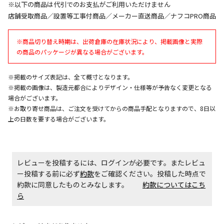
※以下の商品は代引でのお支払がご利用いただけません
午前9時までのご注文確定した商品については、当日に
店舗受取商品／設置等工事付商品／メーカー直送商品／ナフコPRO商品
出荷いたします。
ただし、メーカーの営業日に基づき出荷手続きを行う
※商品切り替え時期は、出荷倉庫の在庫状況により、掲載画像と実際
ため、通常よりお時間をいただく場合がございます。
の商品のパッケージが異なる場合がございます。
また、日曜・祝日や年末年始などの長期休業期間中
は、休業明けからの出荷対応となります。
※掲載のサイズ表記は、全て概寸となります。
※掲載の画像は、製造元都合によりデザイン・仕様等が予告なく変更となる
設置工事代金も含まれた商品です
場合がございます。
※お取り寄せ商品は、ご注文を受けてからの商品手配となりますので、8日以
上の日数を要する場合がございます。
お見積商品です。金額・施工日はお打ち合わせの上、
決定となります。
レビューを投稿するには、ログインが必要です。またレビュ
ー投稿する前に必ず
約款
をご確認ください。投稿した時点で
お見積商品です。金額・施工日はお打ち合わせの上、
約款に同意したものとみなします。
決定となります。
約款についてはこち
ら
エアコンの取付工事が必要な商品です。別途費用が発