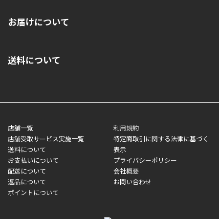
※店舗受取を選択いただいた場合であっても弊社実店舗でお支払
お届けについて
いいただくことはできません。ご了承ください。
■クレジットカード
■ご自宅への宅配の場合
■コンビニ払い（前入金）
送料について
ご注文が確認出来次第、1～4営業日に発送いたします。「お取り
■代金引換(代引)※手数料がかかります
寄せ」の場合は商品が揃い次第のご発送となります。お荷物の発
■ポイント払い利用可
送完了が確認出来次第、お荷物番号の記載をしたメールをお送り
■領収書はお客様ご自身で発行となります。
5,000円（税込）以上お買い上げで送料無料キャンペーン実施中！
させて頂きます。オンラインストアの倉庫より発送後、約1～3営
■領収書に記載する金額については商品代・配送費からポイン
または、店舗受取なら送料無料！
業日にてお引渡しとなります。(離島などの場合、例外もあります)
ト・クーポンを差し引いた金額の領収書を発行しております。領
※一部、適用外、追加送料が必要な商品もございます。
収書には押印はしておりません。
メーカー直送品など一部商品については、その他商品との購入に
店舗一覧
利用規約
■商品によっては一部決済方法が使用できない場合がございま
制限がかかる場合がございます。また発送日についても、通常と
店舗受取サービス実施一覧
特定商取引に関する法律に基づく
す。
異なる場合がございます。対象商品の説明ページをご確認くださ
送料について
表示
い。
お支払いについて
プライバシーポリシー
配送について
会社概要
■店舗受取をご選択いただいた場合
返品について
お問い合わせ
ご注文が確認出来次第、お受取される店舗在庫を使用してご準備
ポイントについて
をさせていただきます。店舗に在庫がない場合は店舗よりお取り
寄せにてご準備をさせていただきます。※商品によってはお時間
いただく場合がございます。店舗準備でのお渡しとなる為、商品