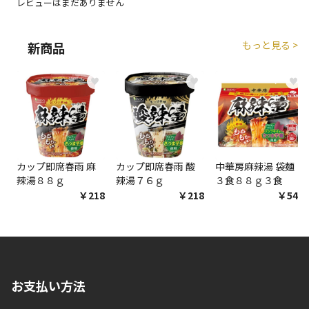
レビューはまだありません
生する場合がございます。
もっと見る >
新商品
商品購入個数ごとに送料がかかる商品です
♥
♥
♥
カップ即席春雨 麻
カップ即席春雨 酸
中華房麻辣湯 袋麺
辣湯８８ｇ
辣湯７６ｇ
３食８８ｇ３食
￥218
￥218
￥548
お支払い方法