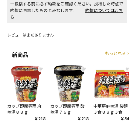
ー投稿する前に必ず
約款
をご確認ください。投稿した時点で
約款に同意したものとみなします。
約款についてはこち
商品購入個数ごとに送料がかかる商品です
ら
レビューはまだありません
もっと見る >
新商品
♥
♥
♥
カップ即席春雨 麻
カップ即席春雨 酸
中華房麻辣湯 袋麺
辣湯８８ｇ
辣湯７６ｇ
３食８８ｇ３食
￥218
￥218
￥548