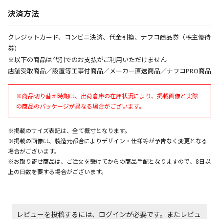
午前9時までのご注文確定した商品については、当日に
決済方法
出荷いたします。
ただし、メーカーの営業日に基づき出荷手続きを行う
ため、通常よりお時間をいただく場合がございます。
クレジットカード、コンビニ決済、代金引換、ナフコ商品券（株主優待
また、日曜・祝日や年末年始などの長期休業期間中
券）
は、休業明けからの出荷対応となります。
※以下の商品は代引でのお支払がご利用いただけません
店舗受取商品／設置等工事付商品／メーカー直送商品／ナフコPRO商品
設置工事代金も含まれた商品です
※商品切り替え時期は、出荷倉庫の在庫状況により、掲載画像と実際
の商品のパッケージが異なる場合がございます。
お見積商品です。金額・施工日はお打ち合わせの上、
決定となります。
※掲載のサイズ表記は、全て概寸となります。
※掲載の画像は、製造元都合によりデザイン・仕様等が予告なく変更となる
場合がございます。
お見積商品です。金額・施工日はお打ち合わせの上、
※お取り寄せ商品は、ご注文を受けてからの商品手配となりますので、8日以
決定となります。
上の日数を要する場合がございます。
エアコンの取付工事が必要な商品です。別途費用が発
レビューを投稿するには、ログインが必要です。またレビュ
生する場合がございます。