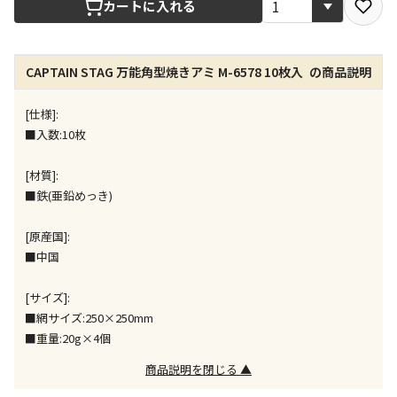
カートに入れる
店舗のみで受取できる商品です（宅配便でのお届けが
できません）
CAPTAIN STAG 万能角型焼きアミ M-6578 10枚入 の商品説明
※同時購入の商品は、全て同じ店舗での受取となりま
す
[仕様]:
特定の店舗のみで受取ができる商品です（宅配便での
■入数:10枚
お届けができません）
※同時購入の商品は、全て同じ店舗での受取となりま
[材質]:
す
■鉄(亜鉛めっき)
委託業者によりお届けする商品です
※ほか商品との同時購入はできません。お手数です
[原産国]:
が、ご購入手続きを分けてお買い求めください
■中国
※支払い方法の代金引換は選択できません。
※電話注文はできません。
[サイズ]:
宅配のみでお届けする商品です（店舗受取は選択でき
■網サイズ:250×250mm
ません）
■重量:20g×4個
※「宅配・店舗受取」「宅配のみ」マークの商品のみ
同時購入が可能です
商品説明を閉じる ▲