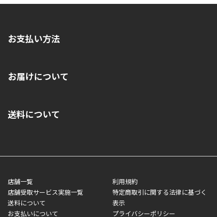
お支払い方法
※店舗受取を選択いただいた場合であっても弊社実店舗でお支払
お届けについて
いいただくことはできません。ご了承ください。
■クレジットカード
■ご自宅への宅配の場合
■コンビニ払い（前入金）
送料について
ご注文が確認出来次第、1～4営業日に発送いたします。「お取り
■代金引換(代引)※手数料がかかります
寄せ」の場合は商品が揃い次第のご発送となります。お荷物の発
■ポイント払い利用可
送完了が確認出来次第、お荷物番号の記載をしたメールをお送り
■領収書はお客様ご自身で発行となります。
5,000円（税込）以上お買い上げで送料無料キャンペーン実施中！
させて頂きます。オンラインストアの倉庫より発送後、約1～3営
■領収書に記載する金額については商品代・配送費からポイン
または、店舗受取なら送料無料！
業日にてお引渡しとなります。(離島などの場合、例外もあります)
ト・クーポンを差し引いた金額の領収書を発行しております。領
※一部、適用外、追加送料が必要な商品もございます。
収書には押印はしておりません。
メーカー直送品など一部商品については、その他商品との購入に
店舗一覧
利用規約
■商品によっては一部決済方法が使用できない場合がございま
制限がかかる場合がございます。また発送日についても、通常と
店舗受取サービス実施一覧
特定商取引に関する法律に基づく
す。
異なる場合がございます。対象商品の説明ページをご確認くださ
送料について
表示
い。
お支払いについて
プライバシーポリシー