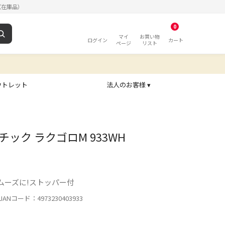
（在庫品）
0
マイ
お買い物
ログイン
カート
ページ
リスト
ウトレット
法人のお客様 ▾
ック ラクゴロM 933WH
ムーズに!ストッパー付
ANコード：4973230403933