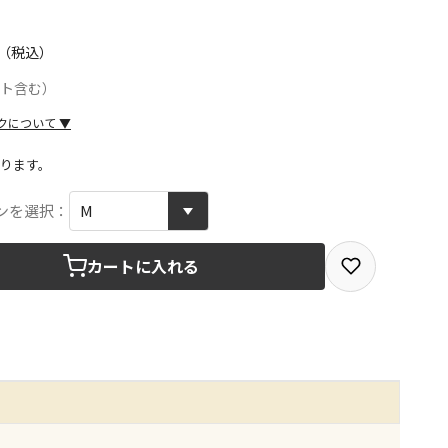
（税込）
ント含む）
クについて
▼
ります。
取を選択できる商品です
ンを選択：
カートに入れる
取できる商品です（宅配便でのお届けができません）
商品は、全て同じ店舗での受取となります
みで受取ができる商品です（宅配便でのお届けができませ
商品は、全て同じ店舗での受取となります
りお届けする商品です
の同時購入はできません。お手数ですが、ご購入手続きを分