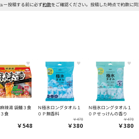
ュー投稿する前に必ず
約款
をご確認ください。投稿した時点で約款に
お見積商品で
エアコンの取
ます。
商品購入個数
♥
♥
♥
麻辣湯 袋麺３食
Ｎ極氷ロングタオル１
Ｎ極氷ロングタオル１
３食
０Ｐ無香料
０Ｐせっけんの香り
￥478
￥478
￥548
￥380
￥380