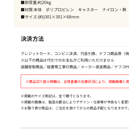
■耐荷重:約20kg
■材質:本体 ポリプロピレン キャスター ナイロン・鉄
■サイズ:(約)301×301×68mm
決済方法
クレジットカード、コンビニ決済、代金引換、ナフコ商品券（
※以下の商品は代引でのお支払がご利用いただけません
店舗受取商品／設置等工事付商品／メーカー直送商品／ナフコP
※商品切り替え時期は、出荷倉庫の在庫状況により、掲載画像と
※掲載のサイズ表記は、全て概寸となります。
※掲載の画像は、製造元都合によりデザイン・仕様等が予告なく変更
※お取り寄せ商品は、ご注文を受けてからの商品手配となりますので