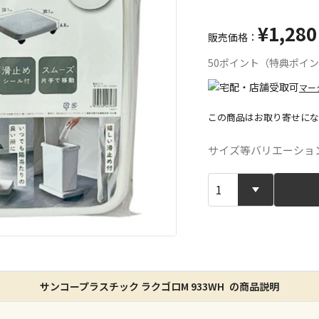
¥1,280
販売価格：
50ポイント（特典ポイ
マー
この商品はお取り寄せにな
宅配や店舗受
サイズ等バリエーショ
店舗のみで受
※同時購入の
特定の店舗の
ん）
※同時購入の
サンコープラスチック ラクゴロM 933WH の商品説明
委託業者によ
※ほか商品と