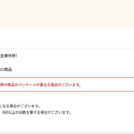
けてお買い求
※支払い方法
※電話注文は
宅配のみでお
※「宅配・店
午前9時まで
ただし、メー
株主優待券）
間をいただく
また、日曜・
荷対応となり
RO商品
実際の商品のパッケージが異なる場合がございます。
設置工事代金
となる場合がございます。
お見積商品で
、8日以上の日数を要する場合がございます。