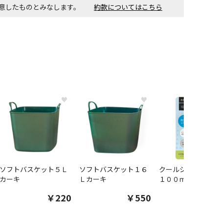
同意したものとみなします。
約款についてはこちら
す。金額・施工日はお打ち合わせの上、決定となります。
付工事が必要な商品です。別途費用が発生する場合がござい
ごとに送料がかかる商品です
♥
♥
ソフトバスケット５Ｌ
ソフトバスケット１６
クールシャツスプ
カーキ
Ｌカーキ
１００ｍｌ
￥220
￥550
￥1