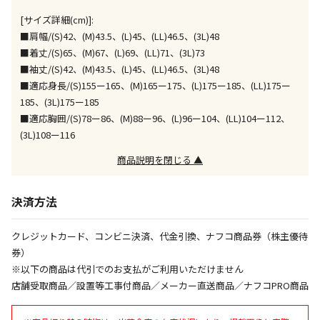
[サイズ詳細(cm)]:
エアコンの取付工事が必要な商品です。別途費用が発
生する場合がございます。
■肩幅/(S)42、(M)43.5、(L)45、(LL)46.5、(3L)48
■着丈/(S)65、(M)67、(L)69、(LL)71、(3L)73
■袖丈/(S)42、(M)43.5、(L)45、(LL)46.5、(3L)48
商品購入個数ごとに送料がかかる商品です
■適応身長/(S)155ー165、(M)165ー175、(L)175ー185、(LL)175ー
185、(3L)175ー185
■適応胸囲/(S)78ー86、(M)88ー96、(L)96ー104、(LL)104ー112、
(3L)108ー116
商品説明を閉じる ▲
決済方法
クレジットカード、コンビニ決済、代金引換、ナフコ商品券（株主優待
券）
※以下の商品は代引でのお支払がご利用いただけません
店舗受取商品／設置等工事付商品／メーカー直送商品／ナフコPRO商品