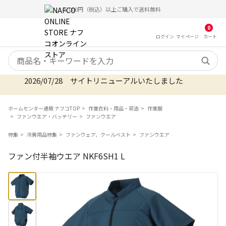
5,000円（税込）以上ご購入で送料無料
0
ログイン
マイ
ページ
カート
検索キーワード
2026/07/28 サイトリニューアルいたしました
ホームセンター通販 ナフコTOP
作業衣料・用品・荷造
作業服
ファンウエア・バッテリー
ファンウエア
特集
冷房用品特集
ファンウェア、クールベスト
ファンウエア
ファン付半袖ウエア NKF6SH1 L