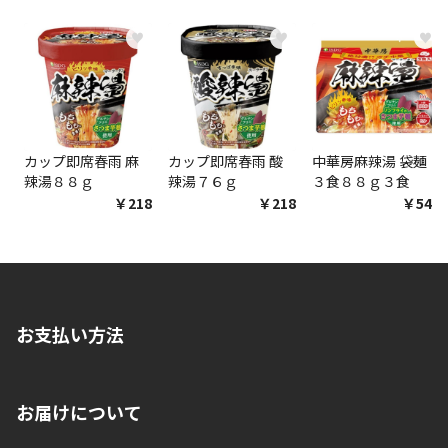
♥
♥
♥
カップ即席春雨 麻
カップ即席春雨 酸
中華房麻辣湯 袋麺
辣湯８８ｇ
辣湯７６ｇ
３食８８ｇ３食
￥218
￥218
￥548
お支払い方法
※店舗受取を選択いただいた場合であっても弊社実店舗でお支払
お届けについて
いいただくことはできません。ご了承ください。