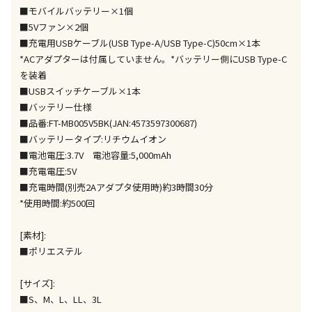
※「宅配・店舗受取」「宅配のみ」マークの商品のみ
■モバイルバッテリー×1個
同時購入が可能です
■5Vファン×2個
午前9時までのご注文確定した商品については、当日に
■充電用USBケーブル(USB Type-A/USB Type-C)50cm×1本
出荷いたします。
*ACアダプターは付属していません。*バッテリー側にUSB Type-C
ただし、メーカーの営業日に基づき出荷手続きを行う
を装着
ため、通常よりお時間をいただく場合がございます。
■USBスイッチケーブル×1本
また、日曜・祝日や年末年始などの長期休業期間中
■バッテリー仕様
は、休業明けからの出荷対応となります。
■品番:FT-MB005V5BK(JAN:4573597300687)
■バッテリータイプ:リチウムイオン
設置工事代金も含まれた商品です
■電池電圧:3.7V 電池容量:5,000mAh
■充電電圧:5V
■充電時間(別売2Aアダプタ使用時)約3時間30分
お見積商品です。金額・施工日はお打ち合わせの上、
*使用時間:約500回
決定となります。
[素材]:
■ポリエステル
お見積商品です。金額・施工日はお打ち合わせの上、
決定となります。
[サイズ]:
■S、M、L、LL、3L