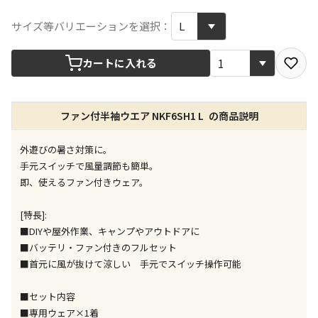
宅配や店舗受取を選択できる商品です
サイズ等バリエーションを選択：
カートに入れる
店舗のみで受取できる商品です（宅配便でのお届けが
できません）
※同時購入の商品は、全て同じ店舗での受取となりま
す
ファン付半袖ウエア NKF6SH1 L の商品説明
特定の店舗のみで受取ができる商品です（宅配便での
外遊びの暑さ対策に。
お届けができません）
手元スイッチで風量調節も簡単。
※同時購入の商品は、全て同じ店舗での受取となりま
す
即、使えるファン付きウェア。
委託業者によりお届けする商品です
[特長]:
※ほか商品との同時購入はできません。お手数です
■DIYや屋外作業、キャンプやアウトドアに
が、ご購入手続きを分けてお買い求めください
■バッテリ・ファン付きのフルセット
※支払い方法の代金引換は選択できません。
■首元に風が抜けて涼しい 手元でスイッチ操作可能
※電話注文はできません。
宅配のみでお届けする商品です（店舗受取は選択でき
■セット内容
ません）
■専用ウェア×1着