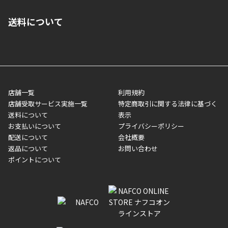
■クレジットカード
■ご自宅への宅配の場合
■コンビニ払い（前入金）
送料について
ご注文が確認出来次第、1～4営業日に発送いたします。「お取り
■代金引換(代引)※手数料がかかります
寄せ」の場合は商品が揃い次第のご発送となります。お荷物の発
■ポイント払い利用可
送完了が確認出来次第、お荷物番号の記載をしたメールをお送り
■領収書はお客様ご自身で発行となります。
5,000円（税込）以上お買い上げで送料無料キャンペーン実施中！
させて頂きます。オンラインストアの倉庫より発送後、約1～3営
■領収書に記載する金額については商品代・配送費からポイン
または、店舗受取なら送料無料！
業日にてお引渡しとなります。(離島などの場合、例外もあります)
ト・クーポンを差し引いた金額の領収書を発行しております。領
※一部、適用外、追加送料が必要な商品もございます。
収書には押印はしておりません。
メーカー直送品など一部商品については、その他商品との購入に
店舗一覧
利用規約
■商品によっては一部決済方法が使用できない場合がございま
制限がかかる場合がございます。また発送日についても、通常と
店舗受取サービス実施一覧
特定商取引に関する法律に基づく
す。
異なる場合がございます。対象商品の説明ページをご確認くださ
送料について
表示
い。
お支払いについて
プライバシーポリシー
配送について
会社概要
■店舗受取をご選択いただいた場合
返品について
お問い合わせ
ご注文が確認出来次第、お受取される店舗在庫を使用してご準備
ポイントについて
をさせていただきます。店舗に在庫がない場合は店舗よりお取り
寄せにてご準備をさせていただきます。※商品によってはお時間
いただく場合がございます。店舗準備でのお渡しとなる為、商品
のみの受け渡しとなります。（箱や納品書は付属しておりませ
ん）店舗で準備が出来次第、メールにてご連絡させていただきま
す。