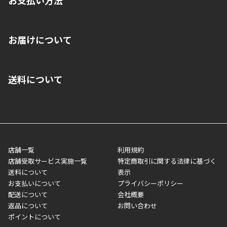
※店舗受取を選択いただいた場合であっても弊社実店舗でお支払
お届けについて
いいただくことはできません。ご了承ください。
■クレジットカード
■ご自宅への宅配の場合
■コンビニ払い（前入金）
送料について
ご注文が確認出来次第、1～4営業日に発送いたします。「お取り
■代金引換(代引)※手数料がかかります
寄せ」の場合は商品が揃い次第のご発送となります。お荷物の発
■ポイント払い利用可
送完了が確認出来次第、お荷物番号の記載をしたメールをお送り
■領収書はお客様ご自身で発行となります。
5,000円（税込）以上お買い上げで送料無料キャンペーン実施中！
させて頂きます。オンラインストアの倉庫より発送後、約1～3営
■領収書に記載する金額については商品代・配送費からポイン
または、店舗受取なら送料無料！
業日にてお引渡しとなります。(離島などの場合、例外もあります)
ト・クーポンを差し引いた金額の領収書を発行しております。領
※一部、適用外、追加送料が必要な商品もございます。
収書には押印はしておりません。
メーカー直送品など一部商品については、その他商品との購入に
店舗一覧
利用規約
■商品によっては一部決済方法が使用できない場合がございま
制限がかかる場合がございます。また発送日についても、通常と
店舗受取サービス実施一覧
特定商取引に関する法律に基づく
す。
異なる場合がございます。対象商品の説明ページをご確認くださ
送料について
表示
い。
お支払いについて
プライバシーポリシー
配送について
会社概要
■店舗受取をご選択いただいた場合
返品について
お問い合わせ
ご注文が確認出来次第、お受取される店舗在庫を使用してご準備
ポイントについて
をさせていただきます。店舗に在庫がない場合は店舗よりお取り