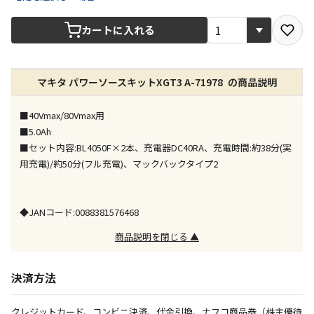
宅配や店舗受取を選択できる商品です
カートに入れる
店舗のみで受取できる商品です（宅配便でのお届けが
できません）
マキタ パワーソースキットXGT3 A-71978 の商品説明
※同時購入の商品は、全て同じ店舗での受取となりま
す
■40Vmax/80Vmax用
特定の店舗のみで受取ができる商品です（宅配便での
■5.0Ah
お届けができません）
■セット内容:BL4050F×2本、充電器DC40RA、充電時間:約38分(実
※同時購入の商品は、全て同じ店舗での受取となりま
用充電)/約50分(フル充電)、マックバックタイプ2
す
委託業者によりお届けする商品です
※ほか商品との同時購入はできません。お手数です
◆JANコード:0088381576468
が、ご購入手続きを分けてお買い求めください
※支払い方法の代金引換は選択できません。
商品説明を閉じる ▲
※電話注文はできません。
宅配のみでお届けする商品です（店舗受取は選択でき
決済方法
ません）
※「宅配・店舗受取」「宅配のみ」マークの商品のみ
クレジットカード、コンビニ決済、代金引換、ナフコ商品券（株主優待