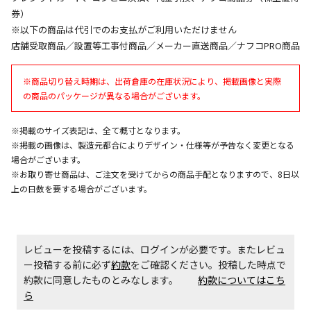
同時購入が可能です
券）
午前9時までのご注文確定した商品については、当日に
※以下の商品は代引でのお支払がご利用いただけません
出荷いたします。
店舗受取商品／設置等工事付商品／メーカー直送商品／ナフコPRO商品
ただし、メーカーの営業日に基づき出荷手続きを行う
ため、通常よりお時間をいただく場合がございます。
※商品切り替え時期は、出荷倉庫の在庫状況により、掲載画像と実際
また、日曜・祝日や年末年始などの長期休業期間中
の商品のパッケージが異なる場合がございます。
は、休業明けからの出荷対応となります。
※掲載のサイズ表記は、全て概寸となります。
設置工事代金も含まれた商品です
※掲載の画像は、製造元都合によりデザイン・仕様等が予告なく変更となる
場合がございます。
※お取り寄せ商品は、ご注文を受けてからの商品手配となりますので、8日以
お見積商品です。金額・施工日はお打ち合わせの上、
上の日数を要する場合がございます。
決定となります。
レビューを投稿するには、ログインが必要です。またレビュ
お見積商品です。金額・施工日はお打ち合わせの上、
ー投稿する前に必ず
約款
をご確認ください。投稿した時点で
決定となります。
約款に同意したものとみなします。
約款についてはこち
ら