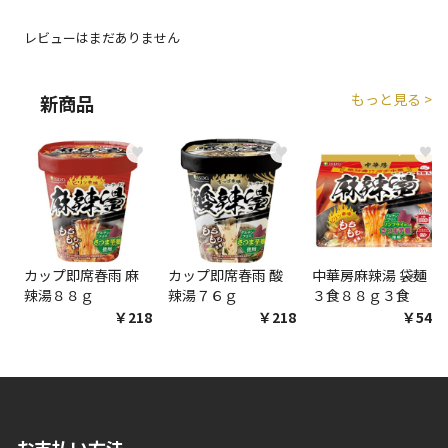
エアコンの取付工事が必要な商品です。別途費用が発
生する場合がございます。
レビューはまだありません
商品購入個数ごとに送料がかかる商品です
もっと見る >
新商品
♥
♥
♥
カップ即席春雨 麻
カップ即席春雨 酸
中華房麻辣湯 袋麺
辣湯８８ｇ
辣湯７６ｇ
３食８８ｇ３食
￥218
￥218
￥548
お支払い方法