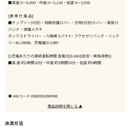
■高速:0ー6,000・中速:0ー5,100・低速:0ー3,500
が、ご購入手続きを分けてお買い求めください
※支払い方法の代金引換は選択できません。
[標 準 付 属 品]:
※電話注文はできません。
■チップソー(刈刃)・飛散防護カバー・刃物(刈刃)カバー・肩掛け
宅配のみでお届けする商品です（店舗受取は選択でき
バンド・保護メガネ
ません）
ボックスドライバー・六角棒スパナ4・アクセサリバッグ・バッテ
※「宅配・店舗受取」「宅配のみ」マークの商品のみ
リーBL1860B、充電器DC18RF
同時購入が可能です
[1充電あたりの連続運転時間 金属刃[6.0Ah](目安・無負荷時)]:
午前9時までのご注文確定した商品については、当日に
出荷いたします。
■高 速:約1時間20分・中速:約1時間50分・低速:約4時間
ただし、メーカーの営業日に基づき出荷手続きを行う
ため、通常よりお時間をいただく場合がございます。
また、日曜・祝日や年末年始などの長期休業期間中
は、休業明けからの出荷対応となります。
◆JANコード:0088381896948
設置工事代金も含まれた商品です
商品説明を閉じる ▲
お見積商品です。金額・施工日はお打ち合わせの上、
決済方法
決定となります。