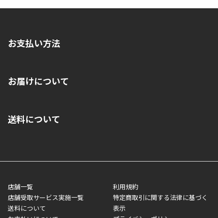
お支払い方法
※店舗受取を選択いただいた場合であっても弊社実店舗でお支払
お届けについて
いいただくことはできません。ご了承ください。
■クレジットカード
■ご自宅への宅配の場合
■コンビニ払い（前入金）
送料について
ご注文が確認出来次第、1～4営業日に発送いたします。「お取り
■代金引換(代引)※手数料がかかります
寄せ」の場合は商品が揃い次第のご発送となります。お荷物の発
■ポイント払い利用可
送完了が確認出来次第、お荷物番号の記載をしたメールをお送り
■領収書はお客様ご自身で発行となります。
5,000円（税込）以上お買い上げで送料無料キャンペーン実施中！
させて頂きます。オンラインストアの倉庫より発送後、約1～3営
■領収書に記載する金額については商品代・配送費からポイン
または、店舗受取なら送料無料！
業日にてお引渡しとなります。(離島などの場合、例外もあります)
ト・クーポンを差し引いた金額の領収書を発行しております。領
※一部、適用外、追加送料が必要な商品もございます。
収書には押印はしておりません。
メーカー直送品など一部商品については、その他商品との購入に
店舗一覧
利用規約
■商品によっては一部決済方法が使用できない場合がございま
制限がかかる場合がございます。また発送日についても、通常と
店舗受取サービス実施一覧
特定商取引に関する法律に基づく
す。
異なる場合がございます。対象商品の説明ページをご確認くださ
送料について
表示
い。