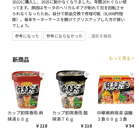
2022に購入し、2025に動かなくなりました。年間20ｈぐらい使
ってます。原因はモータのヘリカルギアが削れて刃を回転させ
られなくなったため。自分で部品交換で修理可能（8,000円程
度）。毎年モーターケースを開けてグリスアップした方が良い
でしょう。
参考になった
参考にならなかった
|
違反を報告
もっと見る >
新商品
♥
♥
♥
カップ即席春雨 麻
カップ即席春雨 酸
中華房麻辣湯 袋麺
辣湯８８ｇ
辣湯７６ｇ
３食８８ｇ３食
￥218
￥218
￥548