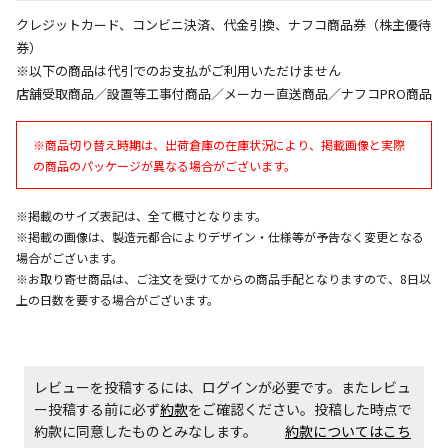
クレジットカード、コンビニ決済、代金引換、ナフコ商品券（株主優待
券）
お見積商品です。金額・施工日はお打ち合わせの上、
※以下の商品は代引でのお支払がご利用いただけません
決定となります。
店舗受取商品／設置等工事付商品／メーカー直送商品／ナフコPRO商品
※商品切り替え時期は、出荷倉庫の在庫状況により、掲載画像と実際
エアコンの取付工事が必要な商品です。別途費用が発
の商品のパッケージが異なる場合がございます。
生する場合がございます。
※掲載のサイズ表記は、全て概寸となります。
※掲載の画像は、製造元都合によりデザイン・仕様等が予告なく変更となる
商品購入個数ごとに送料がかかる商品です
場合がございます。
※お取り寄せ商品は、ご注文を受けてからの商品手配となりますので、8日以
上の日数を要する場合がございます。
レビューを投稿するには、ログインが必要です。またレビュ
ー投稿する前に必ず
約款
をご確認ください。投稿した時点で
約款に同意したものとみなします。
約款についてはこち