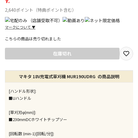
す。
2,640ポイント（特典ポイント含む）
マークについて
▼
こちらの商品は売り切れました
宅配や店舗受取を選択できる商品です
在庫切れ
店舗のみで受取できる商品です（宅配便でのお届けが
マキタ 18V充電式草刈機 MUR190UDRG の商品説明
できません）
※同時購入の商品は、全て同じ店舗での受取となりま
す
[ハンドル形状]:
■Uハンドル
特定の店舗のみで受取ができる商品です（宅配便での
お届けができません）
[草刈刃φ(mm)]:
※同時購入の商品は、全て同じ店舗での受取となりま
■230mmDCホワイトチップソー
す
委託業者によりお届けする商品です
[回転数 (min-1)[回転/分]]:
※ほか商品との同時購入はできません。お手数です