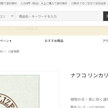
受取で送料無料
5,000円（税込）以上ご購入で送料無料
12時までのご注文で当日出荷
ド
ペーン ▾
おすすめ商品
ア
肥料
小袋単肥
ナフコ リンカリ
植物の花・実に効く速
商品コード：n21769269 J