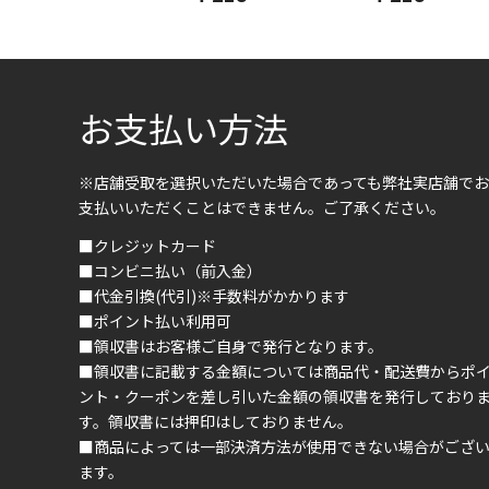
お支払い方法
※店舗受取を選択いただいた場合であっても弊社実店舗でお
支払いいただくことはできません。ご了承ください。
■クレジットカード
■コンビニ払い（前入金）
■代金引換(代引)※手数料がかかります
■ポイント払い利用可
■領収書はお客様ご自身で発行となります。
■領収書に記載する金額については商品代・配送費からポ
ント・クーポンを差し引いた金額の領収書を発行しており
す。領収書には押印はしておりません。
■商品によっては一部決済方法が使用できない場合がござ
ます。