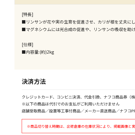
[特長]
■リンサンが花や実の生育を促進させ、カリが根を丈夫に
■マグネシウムには光合成の促進や、リンサンの吸収を助
[仕様]
■内容量:(約)2kg
決済方法
クレジットカード、コンビニ決済、代金引換、ナフコ商品券（
※以下の商品は代引でのお支払がご利用いただけません
店舗受取商品／設置等工事付商品／メーカー直送商品／ナフコP
※商品切り替え時期は、出荷倉庫の在庫状況により、掲載画像と