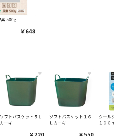
素 500g
￥648
♥
♥
ソフトバスケット５Ｌ
ソフトバスケット１６
クールシャツスプ
カーキ
Ｌカーキ
１００ｍｌ
￥220
￥550
￥1