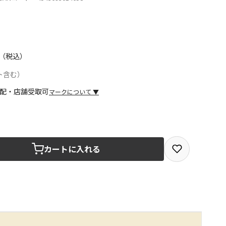
（税込）
ト含む）
マークについて
▼
取を選択できる商品です
カートに入れる
取できる商品です（宅配便でのお届けができません）
商品は、全て同じ店舗での受取となります
みで受取ができる商品です（宅配便でのお届けができませ
商品は、全て同じ店舗での受取となります