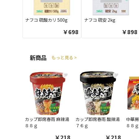
ナフコ 硫酸カリ 500g
ナフコ 硫安 2kg
￥698
￥898
新商品
もっと見る >
♥
♥
カップ即席春雨 麻辣湯
カップ即席春雨 酸辣湯
中華房
８８ｇ
７６ｇ
８８ｇ
￥218
￥218