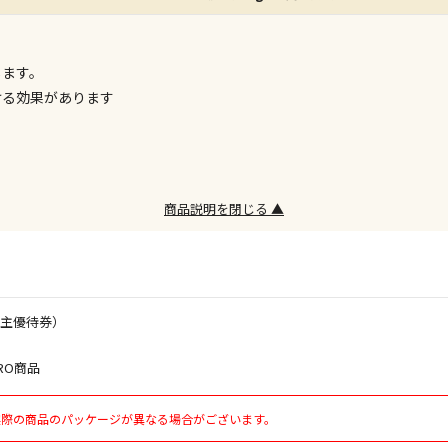
委託業者によ
※ほか商品と
します。
けてお買い求
※支払い方法
ける効果があります
※電話注文は
宅配のみでお
※「宅配・店
商品説明を閉じる ▲
午前9時まで
ただし、メー
間をいただく
また、日曜・
荷対応となり
株主優待券）
設置工事代金
RO商品
実際の商品のパッケージが異なる場合がございます。
お見積商品で