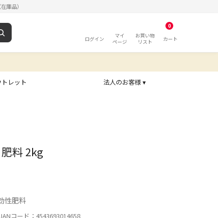
（在庫品）
0
マイ
お買い物
ログイン
カート
ページ
リスト
ウトレット
法人のお客様 ▾
肥料 2kg
効性肥料
ANコード：4543693014658