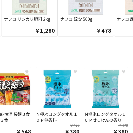
ナフコ リンカリ肥料 2kg
ナフコ 硫安 500g
ナフコ 尿
￥1,280
￥478
♥
♥
♥
麻辣湯 袋麺３食
Ｎ極氷ロングタオル１
Ｎ極氷ロングタオル１
３食
０Ｐ無香料
０Ｐせっけんの香り
￥478
￥478
￥548
￥380
￥380