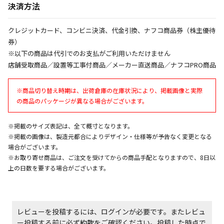
決済方法
エアコンの取付工事が必要な商品です。別途費用が発
生する場合がございます。
クレジットカード、コンビニ決済、代金引換、ナフコ商品券（株主優待
券）
※以下の商品は代引でのお支払がご利用いただけません
商品購入個数ごとに送料がかかる商品です
店舗受取商品／設置等工事付商品／メーカー直送商品／ナフコPRO商品
※商品切り替え時期は、出荷倉庫の在庫状況により、掲載画像と実際
の商品のパッケージが異なる場合がございます。
※掲載のサイズ表記は、全て概寸となります。
※掲載の画像は、製造元都合によりデザイン・仕様等が予告なく変更となる
場合がございます。
※お取り寄せ商品は、ご注文を受けてからの商品手配となりますので、8日以
上の日数を要する場合がございます。
レビューを投稿するには、ログインが必要です。またレビュ
ー投稿する前に必ず
約款
をご確認ください。投稿した時点で