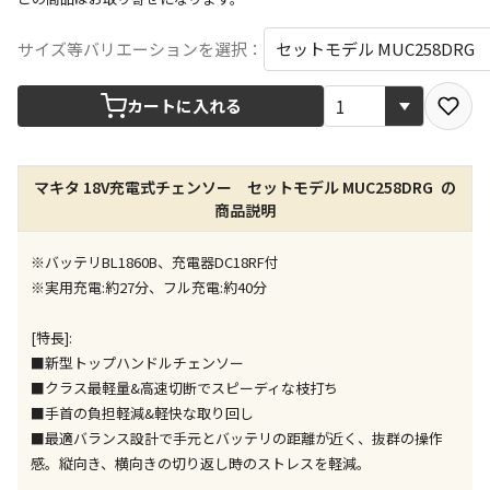
宅配や店舗受取を選択できる商品です
サイズ等バリエーションを選択：
カートに入れる
店舗のみで受取できる商品です（宅配便でのお届けが
できません）
※同時購入の商品は、全て同じ店舗での受取となりま
す
マキタ 18V充電式チェンソー セットモデル MUC258DRG の
商品説明
特定の店舗のみで受取ができる商品です（宅配便での
お届けができません）
※バッテリBL1860B、充電器DC18RF付
※同時購入の商品は、全て同じ店舗での受取となりま
※実用充電:約27分、フル充電:約40分
す
委託業者によりお届けする商品です
[特長]:
※ほか商品との同時購入はできません。お手数です
■新型トップハンドルチェンソー
が、ご購入手続きを分けてお買い求めください
■クラス最軽量&高速切断でスピーディな枝打ち
※支払い方法の代金引換は選択できません。
■手首の負担軽減&軽快な取り回し
※電話注文はできません。
■最適バランス設計で手元とバッテリの距離が近く、抜群の操作
宅配のみでお届けする商品です（店舗受取は選択でき
感。縦向き、横向きの切り返し時のストレスを軽減。
ません）