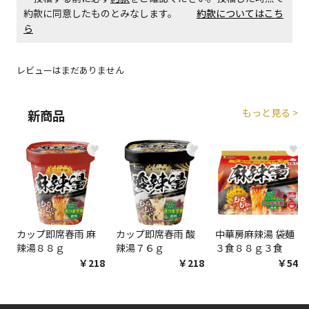
約款に同意したものとみなします。
約款についてはこち
ら
レビューはまだありません
もっと見る >
新商品
♥
♥
♥
カップ即席春雨 麻
カップ即席春雨 酸
中華房麻辣湯 袋麺
辣湯８８ｇ
辣湯７６ｇ
３食８８ｇ３食
￥218
￥218
￥548