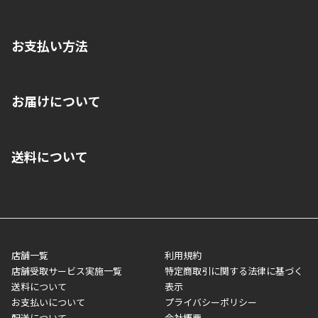
お支払い方法
※店舗受取を選択いただいた場合であっても弊社実店舗でお支払
お届けについて
いいただくことはできません。ご了承ください。
■クレジットカード
■ご自宅への宅配の場合
■コンビニ払い（前入金）
送料について
ご注文が確認出来次第、1～4営業日に発送いたします。「お取り
■代金引換(代引)※手数料がかかります
寄せ」の場合は商品が揃い次第のご発送となります。お荷物の発
■ポイント払い利用可
送完了が確認出来次第、お荷物番号の記載をしたメールをお送り
■領収書はお客様ご自身で発行となります。
5,000円（税込）以上お買い上げで送料無料キャンペーン実施中！
させて頂きます。オンラインストアの倉庫より発送後、約1～3営
■領収書に記載する金額については商品代・配送費からポイン
または、店舗受取なら送料無料！
業日にてお引渡しとなります。(離島などの場合、例外もあります)
ト・クーポンを差し引いた金額の領収書を発行しております。領
※一部、適用外、追加送料が必要な商品もございます。
収書には押印はしておりません。
メーカー直送品など一部商品については、その他商品との購入に
店舗一覧
利用規約
■商品によっては一部決済方法が使用できない場合がございま
制限がかかる場合がございます。また発送日についても、通常と
店舗受取サービス実施一覧
特定商取引に関する法律に基づく
す。
異なる場合がございます。対象商品の説明ページをご確認くださ
送料について
表示
い。
お支払いについて
プライバシーポリシー
配送について
会社概要