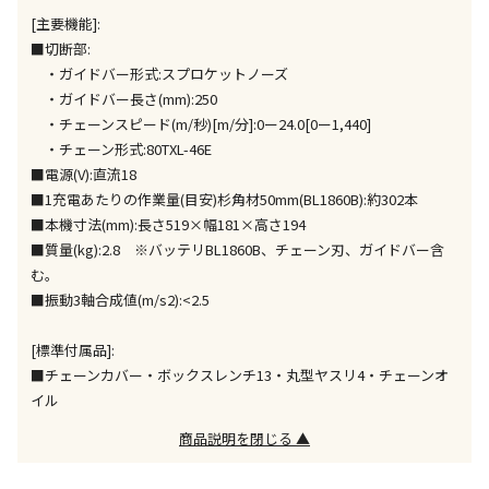
※「宅配・店舗受取」「宅配のみ」マークの商品のみ
[主要機能]:
同時購入が可能です
■切断部:
午前9時までのご注文確定した商品については、当日に
・ガイドバー形式:スプロケットノーズ
出荷いたします。
・ガイドバー長さ(mm):250
ただし、メーカーの営業日に基づき出荷手続きを行う
・チェーンスピード(m/秒)[m/分]:0ー24.0[0ー1,440]
ため、通常よりお時間をいただく場合がございます。
・チェーン形式:80TXL-46E
また、日曜・祝日や年末年始などの長期休業期間中
■電源(V):直流18
は、休業明けからの出荷対応となります。
■1充電あたりの作業量(目安)杉角材50mm(BL1860B):約302本
■本機寸法(mm):長さ519×幅181×高さ194
設置工事代金も含まれた商品です
■質量(kg):2.8 ※バッテリBL1860B、チェーン刃、ガイドバー含
む。
■振動3軸合成値(m/s2):<2.5
お見積商品です。金額・施工日はお打ち合わせの上、
決定となります。
[標準付属品]:
■チェーンカバー・ボックスレンチ13・丸型ヤスリ4・チェーンオ
イル
お見積商品です。金額・施工日はお打ち合わせの上、
商品説明を閉じる ▲
決定となります。