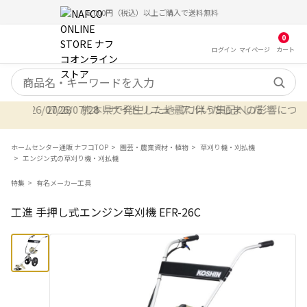
5,000円（税込）以上ご購入で送料無料
0
ログイン
マイ
ページ
カート
検索キーワード
2026/07/28 熊本県で発生した地震に伴う集配への影響について 7
2026/07/28 サイトリニューアルいたしました
ホームセンター通販 ナフコTOP
園芸・農業資材・植物
草刈り機・刈払機
エンジン式の草刈り機・刈払機
特集
有名メーカー工具
工進 手押し式エンジン草刈機 EFR-26C