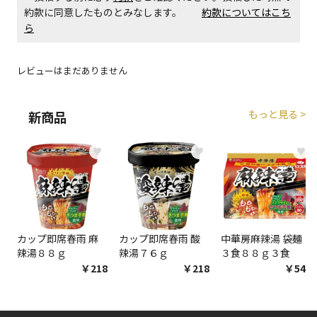
約款に同意したものとみなします。
約款についてはこち
エアコンの取付工事が必要な商品です。別途費用が発
ら
生する場合がございます。
レビューはまだありません
商品購入個数ごとに送料がかかる商品です
もっと見る >
新商品
♥
♥
♥
カップ即席春雨 麻
カップ即席春雨 酸
中華房麻辣湯 袋麺
辣湯８８ｇ
辣湯７６ｇ
３食８８ｇ３食
￥218
￥218
￥548