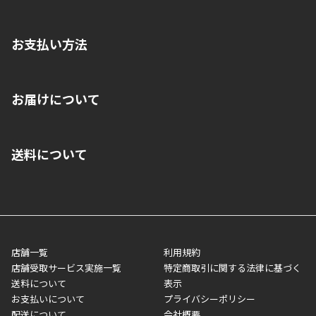
お支払い方法
※店舗受取を選択いただいた場合であっても弊社実店舗でお支払
お届けについて
いいただくことはできません。ご了承ください。
■クレジットカード
■ご自宅への宅配の場合
■コンビニ払い（前入金）
送料について
ご注文が確認出来次第、1～4営業日に発送いたします。「お取り
■代金引換(代引)※手数料がかかります
寄せ」の場合は商品が揃い次第のご発送となります。お荷物の発
■ポイント払い利用可
送完了が確認出来次第、お荷物番号の記載をしたメールをお送り
■領収書はお客様ご自身で発行となります。
5,000円（税込）以上お買い上げで送料無料キャンペーン実施中！
させて頂きます。オンラインストアの倉庫より発送後、約1～3営
■領収書に記載する金額については商品代・配送費からポイン
または、店舗受取なら送料無料！
業日にてお引渡しとなります。(離島などの場合、例外もあります)
ト・クーポンを差し引いた金額の領収書を発行しております。領
※一部、適用外、追加送料が必要な商品もございます。
収書には押印はしておりません。
メーカー直送品など一部商品については、その他商品との購入に
店舗一覧
利用規約
■商品によっては一部決済方法が使用できない場合がございま
制限がかかる場合がございます。また発送日についても、通常と
店舗受取サービス実施一覧
特定商取引に関する法律に基づく
す。
異なる場合がございます。対象商品の説明ページをご確認くださ
送料について
表示
い。
お支払いについて
プライバシーポリシー
配送について
会社概要