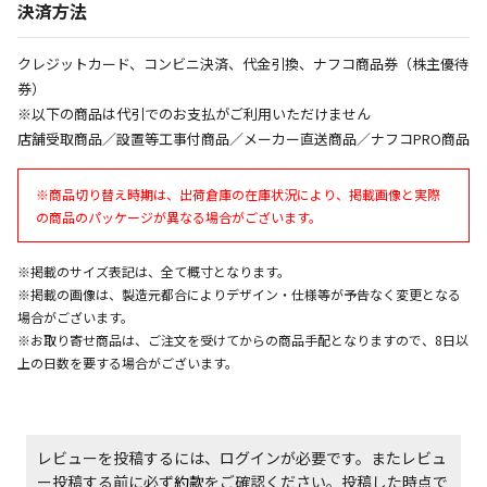
※「宅配・店舗受取」「宅配のみ」マークの商品のみ
決済方法
同時購入が可能です
午前9時までのご注文確定した商品については、当日に
クレジットカード、コンビニ決済、代金引換、ナフコ商品券（株主優待
出荷いたします。
券）
ただし、メーカーの営業日に基づき出荷手続きを行う
※以下の商品は代引でのお支払がご利用いただけません
ため、通常よりお時間をいただく場合がございます。
店舗受取商品／設置等工事付商品／メーカー直送商品／ナフコPRO商品
また、日曜・祝日や年末年始などの長期休業期間中
は、休業明けからの出荷対応となります。
※商品切り替え時期は、出荷倉庫の在庫状況により、掲載画像と実際
の商品のパッケージが異なる場合がございます。
設置工事代金も含まれた商品です
※掲載のサイズ表記は、全て概寸となります。
※掲載の画像は、製造元都合によりデザイン・仕様等が予告なく変更となる
お見積商品です。金額・施工日はお打ち合わせの上、
場合がございます。
決定となります。
※お取り寄せ商品は、ご注文を受けてからの商品手配となりますので、8日以
上の日数を要する場合がございます。
お見積商品です。金額・施工日はお打ち合わせの上、
決定となります。
レビューを投稿するには、ログインが必要です。またレビュ
ー投稿する前に必ず
約款
をご確認ください。投稿した時点で