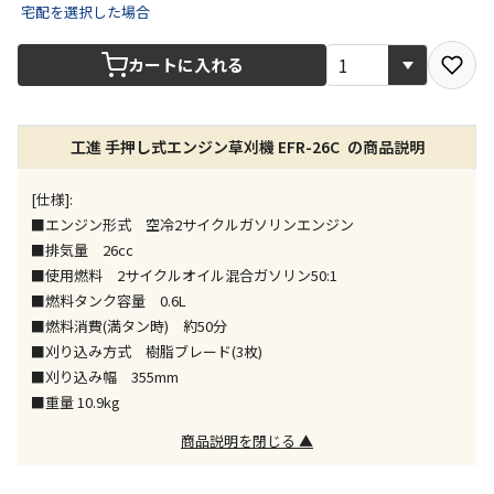
宅配を選択した場合
宅配や店舗受取を選択できる商品です
カートに入れる
店舗のみで受取できる商品です（宅配便でのお届けが
できません）
工進 手押し式エンジン草刈機 EFR-26C の商品説明
※同時購入の商品は、全て同じ店舗での受取となりま
す
[仕様]:
特定の店舗のみで受取ができる商品です（宅配便での
■エンジン形式 空冷2サイクルガソリンエンジン
お届けができません）
■排気量 26cc
※同時購入の商品は、全て同じ店舗での受取となりま
■使用燃料 2サイクルオイル混合ガソリン50:1
す
■燃料タンク容量 0.6L
委託業者によりお届けする商品です
■燃料消費(満タン時) 約50分
※ほか商品との同時購入はできません。お手数です
■刈り込み方式 樹脂ブレード(3枚)
が、ご購入手続きを分けてお買い求めください
■刈り込み幅 355mm
※支払い方法の代金引換は選択できません。
■重量 10.9kg
※電話注文はできません。
商品説明を閉じる ▲
宅配のみでお届けする商品です（店舗受取は選択でき
ません）