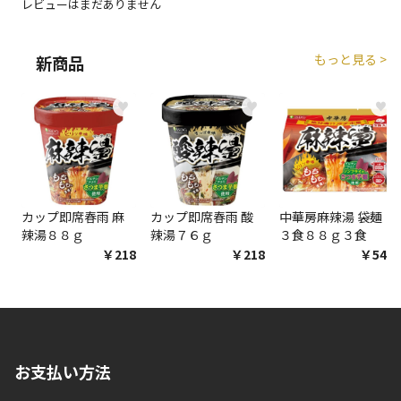
レビューはまだありません
商品購入個数ごとに送料がかかる商品です
もっと見る >
新商品
♥
♥
♥
カップ即席春雨 麻
カップ即席春雨 酸
中華房麻辣湯 袋麺
辣湯８８ｇ
辣湯７６ｇ
３食８８ｇ３食
￥218
￥218
￥548
お支払い方法