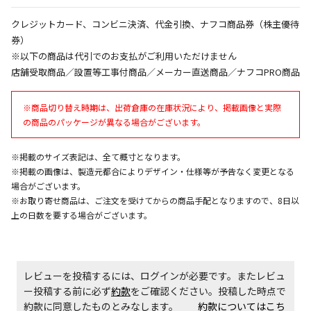
午前9時までのご注文確定した商品については、当日に
出荷いたします。
クレジットカード、コンビニ決済、代金引換、ナフコ商品券（株主優待
ただし、メーカーの営業日に基づき出荷手続きを行う
券）
ため、通常よりお時間をいただく場合がございます。
※以下の商品は代引でのお支払がご利用いただけません
また、日曜・祝日や年末年始などの長期休業期間中
店舗受取商品／設置等工事付商品／メーカー直送商品／ナフコPRO商品
は、休業明けからの出荷対応となります。
※商品切り替え時期は、出荷倉庫の在庫状況により、掲載画像と実際
設置工事代金も含まれた商品です
の商品のパッケージが異なる場合がございます。
※掲載のサイズ表記は、全て概寸となります。
お見積商品です。金額・施工日はお打ち合わせの上、
※掲載の画像は、製造元都合によりデザイン・仕様等が予告なく変更となる
決定となります。
場合がございます。
※お取り寄せ商品は、ご注文を受けてからの商品手配となりますので、8日以
上の日数を要する場合がございます。
お見積商品です。金額・施工日はお打ち合わせの上、
決定となります。
レビューを投稿するには、ログインが必要です。またレビュ
ー投稿する前に必ず
約款
をご確認ください。投稿した時点で
エアコンの取付工事が必要な商品です。別途費用が発
約款に同意したものとみなします。
約款についてはこち
生する場合がございます。