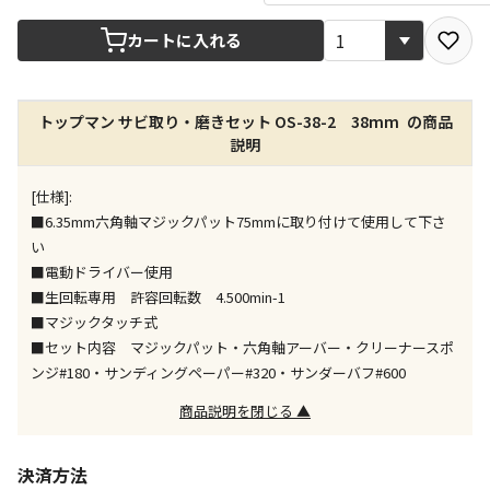
カートに入れる
店舗のみで受取できる商品です（宅配便でのお届けが
できません）
※同時購入の商品は、全て同じ店舗での受取となりま
す
トップマン サビ取り・磨きセット OS-38-2 38mm の商品
説明
特定の店舗のみで受取ができる商品です（宅配便での
お届けができません）
[仕様]:
※同時購入の商品は、全て同じ店舗での受取となりま
■6.35mm六角軸マジックパット75mmに取り付けて使用して下さ
す
い
委託業者によりお届けする商品です
■電動ドライバー使用
※ほか商品との同時購入はできません。お手数です
■生回転専用 許容回転数 4.500min-1
が、ご購入手続きを分けてお買い求めください
■マジックタッチ式
※支払い方法の代金引換は選択できません。
■セット内容 マジックパット・六角軸アーバー・クリーナースポ
※電話注文はできません。
ンジ#180・サンディングペーパー#320・サンダーバフ#600
宅配のみでお届けする商品です（店舗受取は選択でき
商品説明を閉じる ▲
ません）
※「宅配・店舗受取」「宅配のみ」マークの商品のみ
同時購入が可能です
決済方法