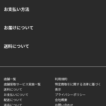
お支払い方法
※店舗受取を選択いただいた場合であっても弊社実店舗でお支払
お届けについて
いいただくことはできません。ご了承ください。
■クレジットカード
■ご自宅への宅配の場合
■コンビニ払い（前入金）
送料について
ご注文が確認出来次第、1～4営業日に発送いたします。「お取り
■代金引換(代引)※手数料がかかります
寄せ」の場合は商品が揃い次第のご発送となります。お荷物の発
■ポイント払い利用可
送完了が確認出来次第、お荷物番号の記載をしたメールをお送り
■領収書はお客様ご自身で発行となります。
5,000円（税込）以上お買い上げで送料無料キャンペーン実施中！
させて頂きます。オンラインストアの倉庫より発送後、約1～3営
■領収書に記載する金額については商品代・配送費からポイン
または、店舗受取なら送料無料！
業日にてお引渡しとなります。(離島などの場合、例外もあります)
ト・クーポンを差し引いた金額の領収書を発行しております。領
※一部、適用外、追加送料が必要な商品もございます。
収書には押印はしておりません。
メーカー直送品など一部商品については、その他商品との購入に
店舗一覧
利用規約
■商品によっては一部決済方法が使用できない場合がございま
制限がかかる場合がございます。また発送日についても、通常と
店舗受取サービス実施一覧
特定商取引に関する法律に基づく
す。
異なる場合がございます。対象商品の説明ページをご確認くださ
送料について
表示
い。
お支払いについて
プライバシーポリシー
配送について
会社概要
■店舗受取をご選択いただいた場合
返品について
お問い合わせ