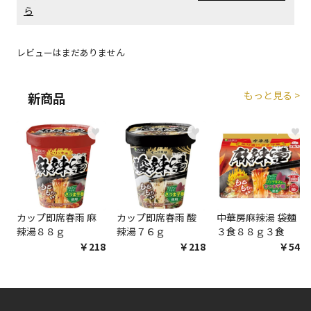
ら
商品購入個数ごとに送料がかかる商品です
レビューはまだありません
もっと見る >
新商品
♥
♥
♥
カップ即席春雨 麻
カップ即席春雨 酸
中華房麻辣湯 袋麺
辣湯８８ｇ
辣湯７６ｇ
３食８８ｇ３食
￥218
￥218
￥548