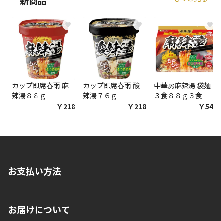
新商品
♥
♥
♥
商品購入個数ごとに送料がかかる商品です
カップ即席春雨 麻
カップ即席春雨 酸
中華房麻辣湯 袋麺
辣湯８８ｇ
辣湯７６ｇ
３食８８ｇ３食
￥218
￥218
￥548
お支払い方法
※店舗受取を選択いただいた場合であっても弊社実店舗でお支払
お届けについて
いいただくことはできません。ご了承ください。