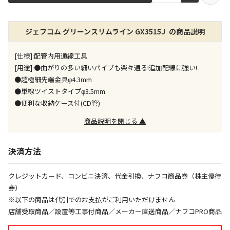
店舗のみで受取できる商品です（宅配便でのお届けが
ジェフコム グリーンスリムライン GX3515J の商品説明
できません）
※同時購入の商品は、全て同じ店舗での受取となりま
す
[仕様]:配管内用通線工具
[用途]:●曲がりの多い細いパイプも楽々通る!追加配線に強い!
特定の店舗のみで受取ができる商品です（宅配便での
●超極細先端金具φ4.3mm
お届けができません）
●単線ツイストタイプφ3.5mm
※同時購入の商品は、全て同じ店舗での受取となりま
●便利な収納ケース付(CD管)
す
商品説明を閉じる ▲
委託業者によりお届けする商品です
※ほか商品との同時購入はできません。お手数です
が、ご購入手続きを分けてお買い求めください
決済方法
※支払い方法の代金引換は選択できません。
※電話注文はできません。
クレジットカード、コンビニ決済、代金引換、ナフコ商品券（株主優待
宅配のみでお届けする商品です（店舗受取は選択でき
券）
ません）
※以下の商品は代引でのお支払がご利用いただけません
※「宅配・店舗受取」「宅配のみ」マークの商品のみ
店舗受取商品／設置等工事付商品／メーカー直送商品／ナフコPRO商品
同時購入が可能です