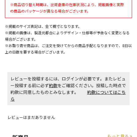
午前9時までのご注文確定した商品については、当日に
※商品切り替え時期は、出荷倉庫の在庫状況により、掲載画像と実際
出荷いたします。
の商品のパッケージが異なる場合がございます。
ただし、メーカーの営業日に基づき出荷手続きを行う
ため、通常よりお時間をいただく場合がございます。
また、日曜・祝日や年末年始などの長期休業期間中
※掲載のサイズ表記は、全て概寸となります。
は、休業明けからの出荷対応となります。
※掲載の画像は、製造元都合によりデザイン・仕様等が予告なく変更となる
場合がございます。
※お取り寄せ商品は、ご注文を受けてからの商品手配となりますので、8日以
設置工事代金も含まれた商品です
上の日数を要する場合がございます。
お見積商品です。金額・施工日はお打ち合わせの上、
決定となります。
レビューを投稿するには、ログインが必要です。またレビュ
ー投稿する前に必ず
約款
をご確認ください。投稿した時点で
約款に同意したものとみなします。
約款についてはこち
ら
お見積商品です。金額・施工日はお打ち合わせの上、
決定となります。
レビューはまだありません
エアコンの取付工事が必要な商品です。別途費用が発
生する場合がございます。
もっと見る >