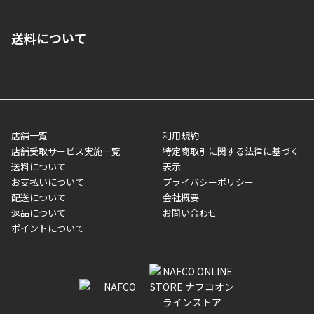
■クレジットカード
■ご自宅への宅配の場合
■コンビニ払い（前入金）
送料について
ご注文が確認出来次第、1～4営業日に発送いたします。「お取り
■代金引換(代引)※手数料がかかります
寄せ」の場合は商品が揃い次第のご発送となります。お荷物の発
■ポイント払い利用可
送完了が確認出来次第、お荷物番号の記載をしたメールをお送り
■領収書はお客様ご自身で発行となります。
5,000円（税込）以上お買い上げで送料無料キャンペーン実施中！
させて頂きます。オンラインストアの倉庫より発送後、約1～3営
■領収書に記載する金額については商品代・配送費からポイン
または、店舗受取なら送料無料！
業日にてお引渡しとなります。(離島などの場合、例外もあります)
ト・クーポンを差し引いた金額の領収書を発行しております。領
※一部、適用外、追加送料が必要な商品もございます。
収書には押印はしておりません。
メーカー直送品など一部商品については、その他商品との購入に
店舗一覧
利用規約
■商品によっては一部決済方法が使用できない場合がございま
制限がかかる場合がございます。また発送日についても、通常と
店舗受取サービス実施一覧
特定商取引に関する法律に基づく
す。
異なる場合がございます。対象商品の説明ページをご確認くださ
送料について
表示
い。
お支払いについて
プライバシーポリシー
配送について
会社概要
■店舗受取をご選択いただいた場合
返品について
お問い合わせ
ご注文が確認出来次第、お受取される店舗在庫を使用してご準備
ポイントについて
をさせていただきます。店舗に在庫がない場合は店舗よりお取り
寄せにてご準備をさせていただきます。※商品によってはお時間
いただく場合がございます。店舗準備でのお渡しとなる為、商品
のみの受け渡しとなります。（箱や納品書は付属しておりませ
ん）店舗で準備が出来次第、メールにてご連絡させていただきま