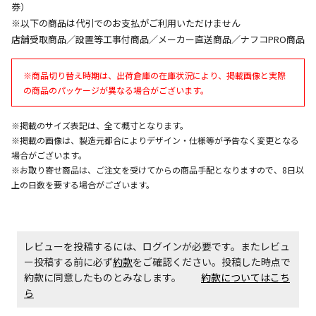
券）
※以下の商品は代引でのお支払がご利用いただけません
店舗受取商品／設置等工事付商品／メーカー直送商品／ナフコPRO商品
エアコンの取付工事が必要な商品です。別途費用が発
生する場合がございます。
※商品切り替え時期は、出荷倉庫の在庫状況により、掲載画像と実際
の商品のパッケージが異なる場合がございます。
商品購入個数ごとに送料がかかる商品です
※掲載のサイズ表記は、全て概寸となります。
※掲載の画像は、製造元都合によりデザイン・仕様等が予告なく変更となる
場合がございます。
※お取り寄せ商品は、ご注文を受けてからの商品手配となりますので、8日以
上の日数を要する場合がございます。
レビューを投稿するには、ログインが必要です。またレビュ
ー投稿する前に必ず
約款
をご確認ください。投稿した時点で
約款に同意したものとみなします。
約款についてはこち
ら