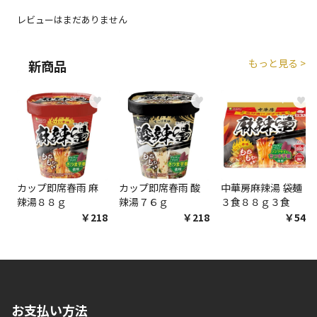
レビューはまだありません
もっと見る >
新商品
♥
♥
♥
カップ即席春雨 麻
カップ即席春雨 酸
中華房麻辣湯 袋麺
辣湯８８ｇ
辣湯７６ｇ
３食８８ｇ３食
￥218
￥218
￥548
お支払い方法