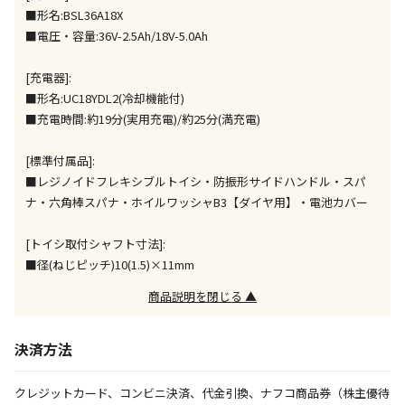
ません）
■形名:BSL36A18X
※「宅配・店舗受取」「宅配のみ」マークの商品のみ
■電圧・容量:36V-2.5Ah/18V-5.0Ah
同時購入が可能です
[充電器]:
午前9時までのご注文確定した商品については、当日に
出荷いたします。
■形名:UC18YDL2(冷却機能付)
ただし、メーカーの営業日に基づき出荷手続きを行う
■充電時間:約19分(実用充電)/約25分(満充電)
ため、通常よりお時間をいただく場合がございます。
また、日曜・祝日や年末年始などの長期休業期間中
[標準付属品]:
は、休業明けからの出荷対応となります。
■レジノイドフレキシブルトイシ・防振形サイドハンドル・スパ
ナ・六角棒スパナ・ホイルワッシャB3【ダイヤ用】・電池カバー
設置工事代金も含まれた商品です
[トイシ取付シャフト寸法]:
■径(ねじピッチ)10(1.5)×11mm
お見積商品です。金額・施工日はお打ち合わせの上、
商品説明を閉じる ▲
決定となります。
決済方法
お見積商品です。金額・施工日はお打ち合わせの上、
決定となります。
クレジットカード、コンビニ決済、代金引換、ナフコ商品券（株主優待