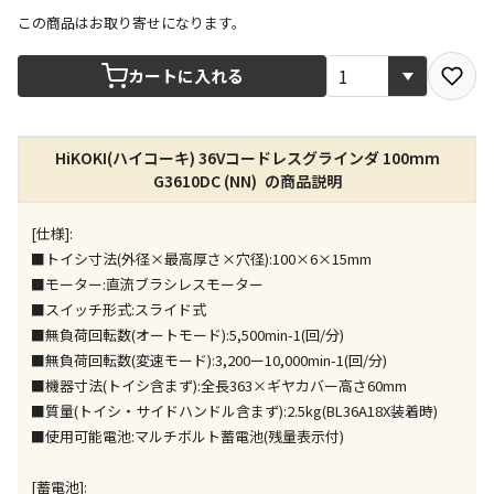
この商品はお取り寄せになります。
宅配や店舗受取を選択できる商品です
カートに入れる
店舗のみで受取できる商品です（宅配便でのお届けが
HiKOKI(ハイコーキ) 36Vコードレスグラインダ 100mm
できません）
G3610DC (NN) の商品説明
※同時購入の商品は、全て同じ店舗での受取となりま
す
[仕様]:
特定の店舗のみで受取ができる商品です（宅配便での
■トイシ寸法(外径×最高厚さ×穴径):100×6×15mm
お届けができません）
■モーター:直流ブラシレスモーター
※同時購入の商品は、全て同じ店舗での受取となりま
■スイッチ形式:スライド式
す
■無負荷回転数(オートモード):5,500min-1(回/分)
委託業者によりお届けする商品です
■無負荷回転数(変速モード):3,200ー10,000min-1(回/分)
※ほか商品との同時購入はできません。お手数です
■機器寸法(トイシ含まず):全長363×ギヤカバー高さ60mm
が、ご購入手続きを分けてお買い求めください
■質量(トイシ・サイドハンドル含まず):2.5kg(BL36A18X装着時)
※支払い方法の代金引換は選択できません。
■使用可能電池:マルチボルト蓄電池(残量表示付)
※電話注文はできません。
宅配のみでお届けする商品です（店舗受取は選択でき
[蓄電池]: