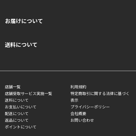
※店舗受取を選択いただいた場合であっても弊社実店舗でお支払
お届けについて
いいただくことはできません。ご了承ください。
■クレジットカード
■ご自宅への宅配の場合
■コンビニ払い（前入金）
送料について
ご注文が確認出来次第、1～4営業日に発送いたします。「お取り
■代金引換(代引)※手数料がかかります
寄せ」の場合は商品が揃い次第のご発送となります。お荷物の発
■ポイント払い利用可
送完了が確認出来次第、お荷物番号の記載をしたメールをお送り
■領収書はお客様ご自身で発行となります。
5,000円（税込）以上お買い上げで送料無料キャンペーン実施中！
させて頂きます。オンラインストアの倉庫より発送後、約1～3営
■領収書に記載する金額については商品代・配送費からポイン
または、店舗受取なら送料無料！
業日にてお引渡しとなります。(離島などの場合、例外もあります)
ト・クーポンを差し引いた金額の領収書を発行しております。領
※一部、適用外、追加送料が必要な商品もございます。
収書には押印はしておりません。
メーカー直送品など一部商品については、その他商品との購入に
店舗一覧
利用規約
■商品によっては一部決済方法が使用できない場合がございま
制限がかかる場合がございます。また発送日についても、通常と
店舗受取サービス実施一覧
特定商取引に関する法律に基づく
す。
異なる場合がございます。対象商品の説明ページをご確認くださ
送料について
表示
い。
お支払いについて
プライバシーポリシー
配送について
会社概要
■店舗受取をご選択いただいた場合
返品について
お問い合わせ
ご注文が確認出来次第、お受取される店舗在庫を使用してご準備
ポイントについて
をさせていただきます。店舗に在庫がない場合は店舗よりお取り