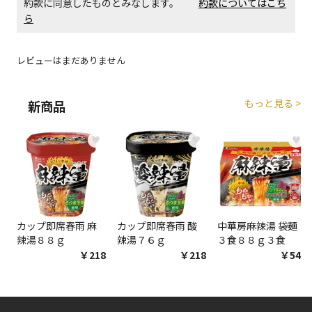
約款に同意したものとみなします。
約款についてはこち
エアコンの取付工事が必要な商品です。別途費用が発
ら
生する場合がございます。
レビューはまだありません
商品購入個数ごとに送料がかかる商品です
もっと見る >
新商品
♥
♥
♥
カップ即席春雨 麻
カップ即席春雨 酸
中華房麻辣湯 袋麺
辣湯８８ｇ
辣湯７６ｇ
３食８８ｇ３食
￥218
￥218
￥548