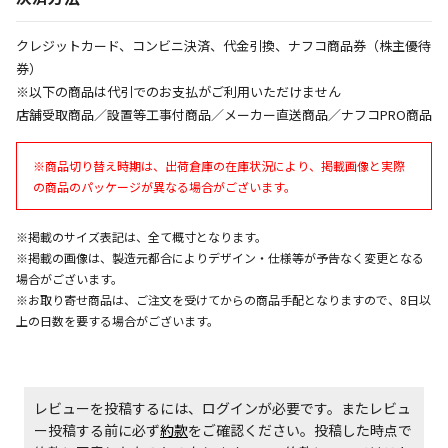
同時購入が可能です
午前9時までのご注文確定した商品については、当日に
クレジットカード、コンビニ決済、代金引換、ナフコ商品券（株主優待
出荷いたします。
券）
ただし、メーカーの営業日に基づき出荷手続きを行う
※以下の商品は代引でのお支払がご利用いただけません
ため、通常よりお時間をいただく場合がございます。
店舗受取商品／設置等工事付商品／メーカー直送商品／ナフコPRO商品
また、日曜・祝日や年末年始などの長期休業期間中
は、休業明けからの出荷対応となります。
※商品切り替え時期は、出荷倉庫の在庫状況により、掲載画像と実際
の商品のパッケージが異なる場合がございます。
設置工事代金も含まれた商品です
※掲載のサイズ表記は、全て概寸となります。
※掲載の画像は、製造元都合によりデザイン・仕様等が予告なく変更となる
お見積商品です。金額・施工日はお打ち合わせの上、
場合がございます。
決定となります。
※お取り寄せ商品は、ご注文を受けてからの商品手配となりますので、8日以
上の日数を要する場合がございます。
お見積商品です。金額・施工日はお打ち合わせの上、
決定となります。
レビューを投稿するには、ログインが必要です。またレビュ
ー投稿する前に必ず
約款
をご確認ください。投稿した時点で