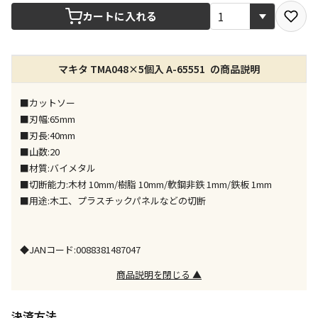
宅配や店舗受取を選択できる商品です
カートに入れる
店舗のみで受取できる商品です（宅配便でのお届けが
マキタ TMA048×5個入 A-65551 の商品説明
できません）
※同時購入の商品は、全て同じ店舗での受取となりま
す
■カットソー
■刃幅:65mm
特定の店舗のみで受取ができる商品です（宅配便での
■刃長:40mm
お届けができません）
■山数:20
※同時購入の商品は、全て同じ店舗での受取となりま
■材質:バイメタル
す
■切断能力:木材 10mm/樹脂 10mm/軟鋼非鉄 1mm/鉄板 1mm
委託業者によりお届けする商品です
■用途:木工、プラスチックパネルなどの切断
※ほか商品との同時購入はできません。お手数です
が、ご購入手続きを分けてお買い求めください
※支払い方法の代金引換は選択できません。
◆JANコード:0088381487047
※電話注文はできません。
商品説明を閉じる ▲
宅配のみでお届けする商品です（店舗受取は選択でき
ません）
※「宅配・店舗受取」「宅配のみ」マークの商品のみ
決済方法