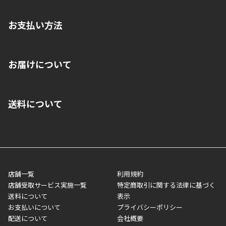
お支払い方法
※店舗受取を選択いただいた場合であっても弊社実店舗でお支払
お届けについて
いいただくことはできません。ご了承ください。
■クレジットカード
■ご自宅への宅配の場合
■コンビニ払い（前入金）
送料について
ご注文が確認出来次第、1～4営業日に発送いたします。「お取り
■代金引換(代引)※手数料がかかります
寄せ」の場合は商品が揃い次第のご発送となります。お荷物の発
■ポイント払い利用可
送完了が確認出来次第、お荷物番号の記載をしたメールをお送り
■領収書はお客様ご自身で発行となります。
5,000円（税込）以上お買い上げで送料無料キャンペーン実施中！
させて頂きます。オンラインストアの倉庫より発送後、約1～3営
■領収書に記載する金額については商品代・配送費からポイン
または、店舗受取なら送料無料！
業日にてお引渡しとなります。(離島などの場合、例外もあります)
ト・クーポンを差し引いた金額の領収書を発行しております。領
※一部、適用外、追加送料が必要な商品もございます。
収書には押印はしておりません。
メーカー直送品など一部商品については、その他商品との購入に
店舗一覧
利用規約
■商品によっては一部決済方法が使用できない場合がございま
制限がかかる場合がございます。また発送日についても、通常と
店舗受取サービス実施一覧
特定商取引に関する法律に基づく
す。
異なる場合がございます。対象商品の説明ページをご確認くださ
送料について
表示
い。
お支払いについて
プライバシーポリシー
配送について
会社概要
■店舗受取をご選択いただいた場合