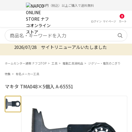
5,000円（税込）以上ご購入で送料無料
0
ログイン
マイ
ページ
カート
検索キーワード
2026/07/28 サイトリニューアルいたしました
ホームセンター通販 ナフコTOP
工具
電動工具消耗品
ジグソー・電気のこぎり
特集
有名メーカー工具
マキタ TMA048×5個入 A-65551