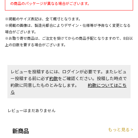
午前9時までのご注文確定した商品については、当日に
の商品のパッケージが異なる場合がございます。
出荷いたします。
ただし、メーカーの営業日に基づき出荷手続きを行う
※掲載のサイズ表記は、全て概寸となります。
ため、通常よりお時間をいただく場合がございます。
※掲載の画像は、製造元都合によりデザイン・仕様等が予告なく変更となる
また、日曜・祝日や年末年始などの長期休業期間中
場合がございます。
は、休業明けからの出荷対応となります。
※お取り寄せ商品は、ご注文を受けてからの商品手配となりますので、8日以
上の日数を要する場合がございます。
設置工事代金も含まれた商品です
お見積商品です。金額・施工日はお打ち合わせの上、
レビューを投稿するには、ログインが必要です。またレビュ
決定となります。
ー投稿する前に必ず
約款
をご確認ください。投稿した時点で
約款に同意したものとみなします。
約款についてはこち
ら
お見積商品です。金額・施工日はお打ち合わせの上、
決定となります。
レビューはまだありません
もっと見る >
新商品
エアコンの取付工事が必要な商品です。別途費用が発
生する場合がございます。