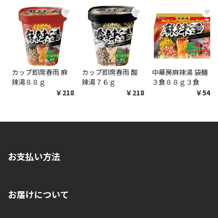
♥
♥
♥
商品購入個数ごとに送料がかかる商品です
カップ即席春雨 麻
カップ即席春雨 酸
中華房麻辣湯 袋麺
辣湯８８ｇ
辣湯７６ｇ
３食８８ｇ３食
￥218
￥218
￥548
お支払い方法
※店舗受取を選択いただいた場合であっても弊社実店舗でお支払
お届けについて
いいただくことはできません。ご了承ください。
■クレジットカード