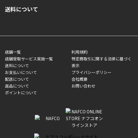
■ご自宅への宅配の場合
■コンビニ払い（前入金）
送料について
ご注文が確認出来次第、1～4営業日に発送いたします。「お取り
■代金引換(代引)※手数料がかかります
寄せ」の場合は商品が揃い次第のご発送となります。お荷物の発
■ポイント払い利用可
送完了が確認出来次第、お荷物番号の記載をしたメールをお送り
■領収書はお客様ご自身で発行となります。
5,000円（税込）以上お買い上げで送料無料キャンペーン実施中！
させて頂きます。オンラインストアの倉庫より発送後、約1～3営
■領収書に記載する金額については商品代・配送費からポイン
または、店舗受取なら送料無料！
業日にてお引渡しとなります。(離島などの場合、例外もあります)
ト・クーポンを差し引いた金額の領収書を発行しております。領
※一部、適用外、追加送料が必要な商品もございます。
収書には押印はしておりません。
メーカー直送品など一部商品については、その他商品との購入に
店舗一覧
利用規約
■商品によっては一部決済方法が使用できない場合がございま
制限がかかる場合がございます。また発送日についても、通常と
店舗受取サービス実施一覧
特定商取引に関する法律に基づく
す。
異なる場合がございます。対象商品の説明ページをご確認くださ
送料について
表示
い。
お支払いについて
プライバシーポリシー
配送について
会社概要
■店舗受取をご選択いただいた場合
返品について
お問い合わせ
ご注文が確認出来次第、お受取される店舗在庫を使用してご準備
ポイントについて
をさせていただきます。店舗に在庫がない場合は店舗よりお取り
寄せにてご準備をさせていただきます。※商品によってはお時間
いただく場合がございます。店舗準備でのお渡しとなる為、商品
のみの受け渡しとなります。（箱や納品書は付属しておりませ
ん）店舗で準備が出来次第、メールにてご連絡させていただきま
す。