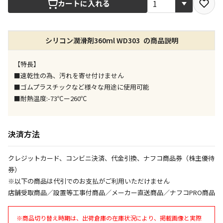
カートに入れる
店舗のみで受取できる商品です（宅配便でのお届けが
できません）
シリコン潤滑剤360ml WD303 の商品説明
※同時購入の商品は、全て同じ店舗での受取となりま
す
【特長】
特定の店舗のみで受取ができる商品です（宅配便での
■速乾性の為、汚れを寄せ付けません
お届けができません）
■ゴムプラスチックなど様々な用途に使用可能
※同時購入の商品は、全て同じ店舗での受取となりま
■耐熱温度:-73℃ー260℃
す
委託業者によりお届けする商品です
※ほか商品との同時購入はできません。お手数です
決済方法
が、ご購入手続きを分けてお買い求めください
※支払い方法の代金引換は選択できません。
クレジットカード、コンビニ決済、代金引換、ナフコ商品券（株主優待
※電話注文はできません。
券）
宅配のみでお届けする商品です（店舗受取は選択でき
※以下の商品は代引でのお支払がご利用いただけません
ません）
店舗受取商品／設置等工事付商品／メーカー直送商品／ナフコPRO商品
※「宅配・店舗受取」「宅配のみ」マークの商品のみ
同時購入が可能です
※商品切り替え時期は、出荷倉庫の在庫状況により、掲載画像と実際