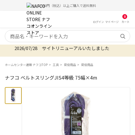
5,000円（税込）以上ご購入で送料無料
0
ログイン
マイ
ページ
カート
検索キーワード
2026/07/28 サイトリニューアルいたしました
ホームセンター通販 ナフコTOP
工具
荷役用品
荷役用品
ナフコ ベルトスリングJIS4等級 75幅×4m