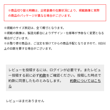
午前9時までのご注文確定した商品については、当日に
※商品切り替え時期は、出荷倉庫の在庫状況により、掲載画像と実際
出荷いたします。
の商品のパッケージが異なる場合がございます。
ただし、メーカーの営業日に基づき出荷手続きを行う
ため、通常よりお時間をいただく場合がございます。
また、日曜・祝日や年末年始などの長期休業期間中
※掲載のサイズ表記は、全て概寸となります。
は、休業明けからの出荷対応となります。
※掲載の画像は、製造元都合によりデザイン・仕様等が予告なく変更となる
場合がございます。
※お取り寄せ商品は、ご注文を受けてからの商品手配となりますので、8日以
設置工事代金も含まれた商品です
上の日数を要する場合がございます。
お見積商品です。金額・施工日はお打ち合わせの上、
決定となります。
レビューを投稿するには、ログインが必要です。またレビュ
ー投稿する前に必ず
約款
をご確認ください。投稿した時点で
約款に同意したものとみなします。
約款についてはこち
お見積商品です。金額・施工日はお打ち合わせの上、
ら
決定となります。
レビューはまだありません
エアコンの取付工事が必要な商品です。別途費用が発