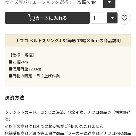
宅配や店舗受取を選択できる商品です
サイズ等バリエーションを選択：
カートに入れる
店舗のみで受取できる商品です（宅配便でのお届けが
できません）
※同時購入の商品は、全て同じ店舗での受取となりま
す
ナフコ ベルトスリングJIS4等級 75幅×4m の商品説明
特定の店舗のみで受取ができる商品です（宅配便での
【仕様・規格】
お届けができません）
■75幅x4m
※同時購入の商品は、全て同じ店舗での受取となりま
す
■使用荷重3200kg
■荷物の固定・吊り上げ作業
委託業者によりお届けする商品です
※ほか商品との同時購入はできません。お手数です
が、ご購入手続きを分けてお買い求めください
決済方法
※支払い方法の代金引換は選択できません。
※電話注文はできません。
クレジットカード、コンビニ決済、代金引換、ナフコ商品券（株主優待
宅配のみでお届けする商品です（店舗受取は選択でき
券）
ません）
※以下の商品は代引でのお支払がご利用いただけません
※「宅配・店舗受取」「宅配のみ」マークの商品のみ
店舗受取商品／設置等工事付商品／メーカー直送商品／ナフコPRO商品
同時購入が可能です