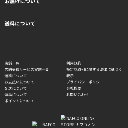
お届けについて
いいただくことはできません。ご了承ください。
■クレジットカード
■ご自宅への宅配の場合
■コンビニ払い（前入金）
送料について
ご注文が確認出来次第、1～4営業日に発送いたします。「お取り
■代金引換(代引)※手数料がかかります
寄せ」の場合は商品が揃い次第のご発送となります。お荷物の発
■ポイント払い利用可
送完了が確認出来次第、お荷物番号の記載をしたメールをお送り
■領収書はお客様ご自身で発行となります。
5,000円（税込）以上お買い上げで送料無料キャンペーン実施中！
させて頂きます。オンラインストアの倉庫より発送後、約1～3営
■領収書に記載する金額については商品代・配送費からポイン
または、店舗受取なら送料無料！
業日にてお引渡しとなります。(離島などの場合、例外もあります)
ト・クーポンを差し引いた金額の領収書を発行しております。領
※一部、適用外、追加送料が必要な商品もございます。
収書には押印はしておりません。
メーカー直送品など一部商品については、その他商品との購入に
店舗一覧
利用規約
■商品によっては一部決済方法が使用できない場合がございま
制限がかかる場合がございます。また発送日についても、通常と
店舗受取サービス実施一覧
特定商取引に関する法律に基づく
す。
異なる場合がございます。対象商品の説明ページをご確認くださ
送料について
表示
い。
お支払いについて
プライバシーポリシー
配送について
会社概要
■店舗受取をご選択いただいた場合
返品について
お問い合わせ
ご注文が確認出来次第、お受取される店舗在庫を使用してご準備
ポイントについて
をさせていただきます。店舗に在庫がない場合は店舗よりお取り
寄せにてご準備をさせていただきます。※商品によってはお時間
いただく場合がございます。店舗準備でのお渡しとなる為、商品
のみの受け渡しとなります。（箱や納品書は付属しておりませ