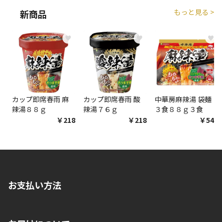
生する場合がございます。
もっと見る >
新商品
商品購入個数ごとに送料がかかる商品です
♥
♥
♥
カップ即席春雨 麻
カップ即席春雨 酸
中華房麻辣湯 袋麺
辣湯８８ｇ
辣湯７６ｇ
３食８８ｇ３食
￥218
￥218
￥548
お支払い方法
※店舗受取を選択いただいた場合であっても弊社実店舗でお支払