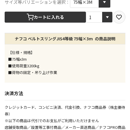
宅配や店舗受取を選択できる商品です
サイズ等バリエーションを選択：
カートに入れる
店舗のみで受取できる商品です（宅配便でのお届けが
できません）
※同時購入の商品は、全て同じ店舗での受取となりま
す
ナフコ ベルトスリングJIS4等級 75幅×3m の商品説明
特定の店舗のみで受取ができる商品です（宅配便での
【仕様・規格】
お届けができません）
■75幅x3m
※同時購入の商品は、全て同じ店舗での受取となりま
す
■使用荷重3200kg
■荷物の固定・吊り上げ作業
委託業者によりお届けする商品です
※ほか商品との同時購入はできません。お手数です
が、ご購入手続きを分けてお買い求めください
決済方法
※支払い方法の代金引換は選択できません。
※電話注文はできません。
クレジットカード、コンビニ決済、代金引換、ナフコ商品券（株主優待
宅配のみでお届けする商品です（店舗受取は選択でき
券）
ません）
※以下の商品は代引でのお支払がご利用いただけません
※「宅配・店舗受取」「宅配のみ」マークの商品のみ
店舗受取商品／設置等工事付商品／メーカー直送商品／ナフコPRO商品
同時購入が可能です