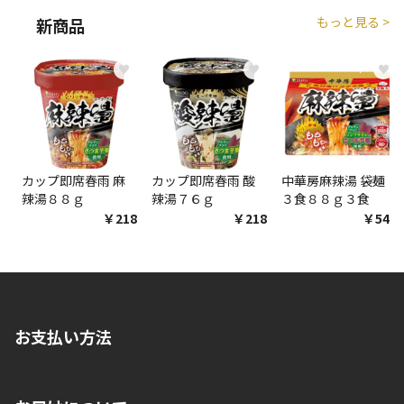
生する場合がございます。
もっと見る >
新商品
商品購入個数ごとに送料がかかる商品です
♥
♥
♥
カップ即席春雨 麻
カップ即席春雨 酸
中華房麻辣湯 袋麺
辣湯８８ｇ
辣湯７６ｇ
３食８８ｇ３食
￥218
￥218
￥548
お支払い方法
※店舗受取を選択いただいた場合であっても弊社実店舗でお支払