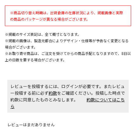
午前9時までのご注文確定した商品については、当日に
※商品切り替え時期は、出荷倉庫の在庫状況により、掲載画像と実際
出荷いたします。
の商品のパッケージが異なる場合がございます。
ただし、メーカーの営業日に基づき出荷手続きを行う
ため、通常よりお時間をいただく場合がございます。
また、日曜・祝日や年末年始などの長期休業期間中
※掲載のサイズ表記は、全て概寸となります。
は、休業明けからの出荷対応となります。
※掲載の画像は、製造元都合によりデザイン・仕様等が予告なく変更となる
場合がございます。
※お取り寄せ商品は、ご注文を受けてからの商品手配となりますので、8日以
設置工事代金も含まれた商品です
上の日数を要する場合がございます。
お見積商品です。金額・施工日はお打ち合わせの上、
決定となります。
レビューを投稿するには、ログインが必要です。またレビュ
ー投稿する前に必ず
約款
をご確認ください。投稿した時点で
約款に同意したものとみなします。
約款についてはこち
お見積商品です。金額・施工日はお打ち合わせの上、
ら
決定となります。
レビューはまだありません
エアコンの取付工事が必要な商品です。別途費用が発