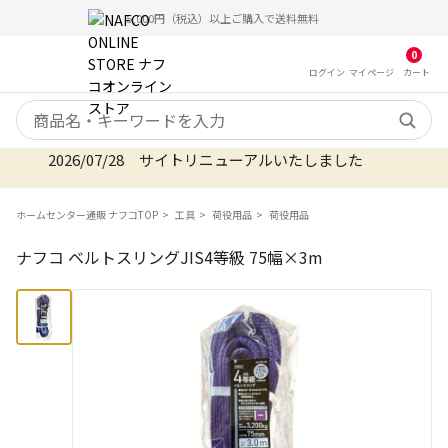
5,000円（税込）以上ご購入で送料無料
0
ログイン
マイ
ページ
カート
検索キーワード
2026/07/28 サイトリニューアルいたしました
ホームセンター通販 ナフコTOP
工具
荷役用品
荷役用品
ナフコ ベルトスリングJIS4等級 75幅×3m