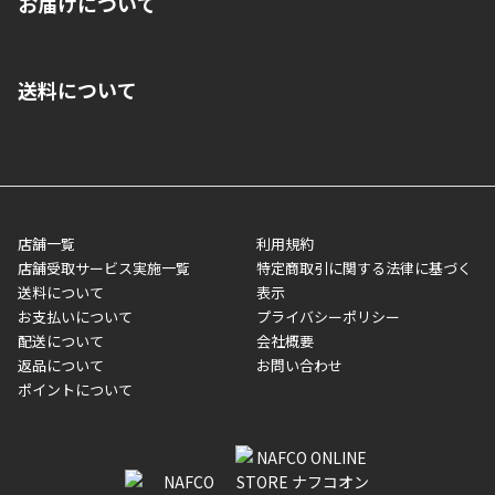
お届けについて
いいただくことはできません。ご了承ください。
■クレジットカード
■ご自宅への宅配の場合
■コンビニ払い（前入金）
送料について
ご注文が確認出来次第、1～4営業日に発送いたします。「お取り
■代金引換(代引)※手数料がかかります
寄せ」の場合は商品が揃い次第のご発送となります。お荷物の発
■ポイント払い利用可
送完了が確認出来次第、お荷物番号の記載をしたメールをお送り
■領収書はお客様ご自身で発行となります。
5,000円（税込）以上お買い上げで送料無料キャンペーン実施中！
させて頂きます。オンラインストアの倉庫より発送後、約1～3営
■領収書に記載する金額については商品代・配送費からポイン
または、店舗受取なら送料無料！
業日にてお引渡しとなります。(離島などの場合、例外もあります)
ト・クーポンを差し引いた金額の領収書を発行しております。領
※一部、適用外、追加送料が必要な商品もございます。
収書には押印はしておりません。
メーカー直送品など一部商品については、その他商品との購入に
店舗一覧
利用規約
■商品によっては一部決済方法が使用できない場合がございま
制限がかかる場合がございます。また発送日についても、通常と
店舗受取サービス実施一覧
特定商取引に関する法律に基づく
す。
異なる場合がございます。対象商品の説明ページをご確認くださ
送料について
表示
い。
お支払いについて
プライバシーポリシー
配送について
会社概要
■店舗受取をご選択いただいた場合
返品について
お問い合わせ
ご注文が確認出来次第、お受取される店舗在庫を使用してご準備
ポイントについて
をさせていただきます。店舗に在庫がない場合は店舗よりお取り
寄せにてご準備をさせていただきます。※商品によってはお時間
いただく場合がございます。店舗準備でのお渡しとなる為、商品
のみの受け渡しとなります。（箱や納品書は付属しておりませ