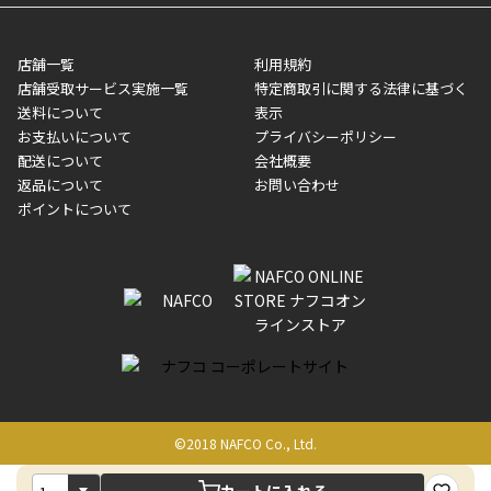
業日にてお引渡しとなります。(離島などの場合、例外もあります)
ト・クーポンを差し引いた金額の領収書を発行しております。領
※一部、適用外、追加送料が必要な商品もございます。
収書には押印はしておりません。
メーカー直送品など一部商品については、その他商品との購入に
店舗一覧
利用規約
■商品によっては一部決済方法が使用できない場合がございま
制限がかかる場合がございます。また発送日についても、通常と
店舗受取サービス実施一覧
特定商取引に関する法律に基づく
す。
異なる場合がございます。対象商品の説明ページをご確認くださ
送料について
表示
い。
お支払いについて
プライバシーポリシー
配送について
会社概要
■店舗受取をご選択いただいた場合
返品について
お問い合わせ
ご注文が確認出来次第、お受取される店舗在庫を使用してご準備
ポイントについて
をさせていただきます。店舗に在庫がない場合は店舗よりお取り
寄せにてご準備をさせていただきます。※商品によってはお時間
いただく場合がございます。店舗準備でのお渡しとなる為、商品
のみの受け渡しとなります。（箱や納品書は付属しておりませ
ん）店舗で準備が出来次第、メールにてご連絡させていただきま
す。
©2018 NAFCO Co., Ltd.