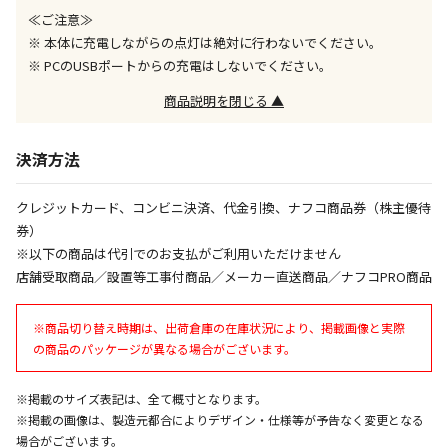
≪ご注意≫
※ 本体に充電しながらの点灯は絶対に行わないでください。
商品購入個数ごとに送料がかかる商品です
※ PCのUSBポートからの充電はしないでください。
商品説明を閉じる ▲
決済方法
クレジットカード、コンビニ決済、代金引換、ナフコ商品券（株主優待
券）
※以下の商品は代引でのお支払がご利用いただけません
店舗受取商品／設置等工事付商品／メーカー直送商品／ナフコPRO商品
※商品切り替え時期は、出荷倉庫の在庫状況により、掲載画像と実際
の商品のパッケージが異なる場合がございます。
※掲載のサイズ表記は、全て概寸となります。
※掲載の画像は、製造元都合によりデザイン・仕様等が予告なく変更となる
場合がございます。