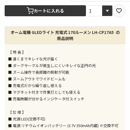
カートに入れる
店舗のみで受取できる商品です（宅配便でのお届けが
できません）
※同時購入の商品は、全て同じ店舗での受取となりま
す
オーム電機 GLEDライト 充電式 170ルーメン LH-CP17A5 の
商品説明
特定の店舗のみで受取ができる商品です（宅配便での
お届けができません）
【 特 長 】
※同時購入の商品は、全て同じ店舗での受取となりま
■ 遠くまでキレイな光が届く
す
■ ダークサークルが発生しにくいキレイな正円の光
委託業者によりお届けする商品です
■ ズーム操作で長距離の照射が可能
※ほか商品との同時購入はできません。お手数です
■ ズームアウトでワイドビームも
が、ご購入手続きを分けてお買い求めください
■ 充電式だから繰り返し使える
※支払い方法の代金引換は選択できません。
■ マグネット付きで作業灯としても使える
※電話注文はできません。
■ 充電時期が分かるインジケータ付スイッチ
宅配のみでお届けする商品です（店舗受取は選択でき
ません）
【 仕 様 】
※「宅配・店舗受取」「宅配のみ」マークの商品のみ
■ 光源:LED(交換不可)
同時購入が可能です
■ 電源:リチウムイオンバッテリー (3.7V 350mAh内蔵) ※交換不可