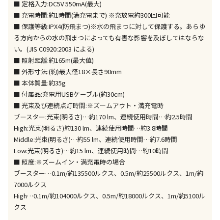
午前9時までのご注文確定した商品については、当日に
■ 定格入力:DC5V 550mA(最大)
出荷いたします。
■ 充電時間:約1時間(満充電まで) ※充放電約300回可能
ただし、メーカーの営業日に基づき出荷手続きを行う
■ 保護等級:IPX4(防飛まつ)※水の飛まつに対して保護する。あらゆ
ため、通常よりお時間をいただく場合がございます。
る方向からの水の飛まつによっても有害な影響を及ぼしてはならな
また、日曜・祝日や年末年始などの長期休業期間中
い。(JIS C0920:2003 による)
は、休業明けからの出荷対応となります。
■ 照射距離:約165m(最大値)
■ 外形寸法:(約)最大径18×長さ90mm
設置工事代金も含まれた商品です
■ 本体質量:約35g
■ 付属品:充電用USBケーブル(約30cm)
■ 光束及び連続点灯時間:※ズームアウト・満充電時
お見積商品です。金額・施工日はお打ち合わせの上、
ブースター:光束(明るさ)…約170 lm、連続使用時間…約2.5時間
決定となります。
High:光束(明るさ)約130 lm、連続使用時間…約3.8時間
Middle:光束(明るさ)…約55 lm、連続使用時間…約7.6時間
Low:光束(明るさ)…約15 lm、連続使用時間…約10時間
お見積商品です。金額・施工日はお打ち合わせの上、
■ 照度:※ズームイン・満充電時の場合
決定となります。
ブースター…0.1m/約135500ルクス、0.5m/約25500ルクス、1m/約
7000ルクス
High…0.1m/約104000ルクス、0.5m/約18000ルクス、1m/約5100ル
クス
エアコンの取付工事が必要な商品です。別途費用が発
生する場合がございます。