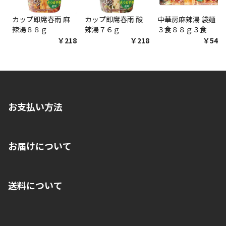
カップ即席春雨 麻
カップ即席春雨 酸
中華房麻辣湯 袋麺
辣湯８８ｇ
辣湯７６ｇ
３食８８ｇ３食
￥218
￥218
￥548
お支払い方法
※店舗受取を選択いただいた場合であっても弊社実店舗でお支払
お届けについて
いいただくことはできません。ご了承ください。
■クレジットカード
■ご自宅への宅配の場合
■コンビニ払い（前入金）
送料について
ご注文が確認出来次第、1～4営業日に発送いたします。「お取り
■代金引換(代引)※手数料がかかります
寄せ」の場合は商品が揃い次第のご発送となります。お荷物の発
■ポイント払い利用可
送完了が確認出来次第、お荷物番号の記載をしたメールをお送り
■領収書はお客様ご自身で発行となります。
5,000円（税込）以上お買い上げで送料無料キャンペーン実施中！
させて頂きます。オンラインストアの倉庫より発送後、約1～3営
■領収書に記載する金額については商品代・配送費からポイン
または、店舗受取なら送料無料！