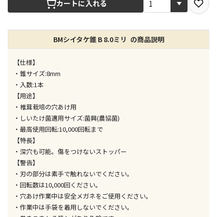
カートに入れる
店舗のみで受取できる商品です（宅配便でのお届けが
できません）
BMシイタケ錐 B 8.0ミリ の商品説明
※同時購入の商品は、全て同じ店舗での受取となりま
す
【仕様】
特定の店舗のみで受取ができる商品です（宅配便での
・錐サイズ:8mm
お届けができません）
・入数:1本
※同時購入の商品は、全て同じ店舗での受取となりま
【用途】
す
・椎茸栽培の穴あけ用
委託業者によりお届けする商品です
・しいたけ菌適用サイズ:菌興(農協菌)
※ほか商品との同時購入はできません。お手数です
・最高使用回転:10,000回転まで
が、ご購入手続きを分けてお買い求めください
【特長】
※支払い方法の代金引換は選択できません。
・深穴も可能。傷をつけないストッパー
※電話注文はできません。
【警告】
宅配のみでお届けする商品です（店舗受取は選択でき
・刃の部分は素手で触れないでください。
ません）
・回転数は10,000回ください。
※「宅配・店舗受取」「宅配のみ」マークの商品のみ
・穴あけ作業中は安全メガネをご使用ください。
同時購入が可能です
・作業中は手袋を着用しないでください。