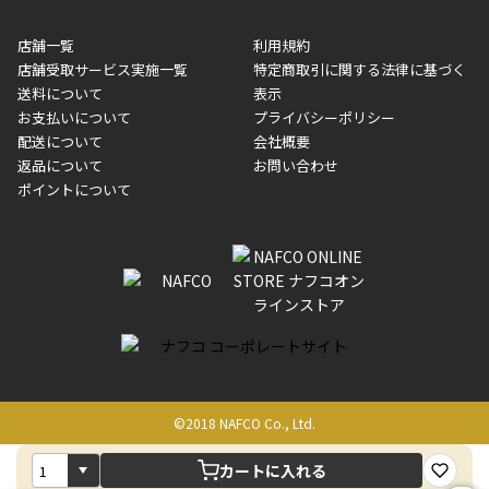
※一部、適用外、追加送料が必要な商品もございます。
収書には押印はしておりません。
メーカー直送品など一部商品については、その他商品との購入に
店舗一覧
利用規約
■商品によっては一部決済方法が使用できない場合がございま
制限がかかる場合がございます。また発送日についても、通常と
店舗受取サービス実施一覧
特定商取引に関する法律に基づく
す。
異なる場合がございます。対象商品の説明ページをご確認くださ
送料について
表示
い。
お支払いについて
プライバシーポリシー
配送について
会社概要
■店舗受取をご選択いただいた場合
返品について
お問い合わせ
ご注文が確認出来次第、お受取される店舗在庫を使用してご準備
ポイントについて
をさせていただきます。店舗に在庫がない場合は店舗よりお取り
寄せにてご準備をさせていただきます。※商品によってはお時間
いただく場合がございます。店舗準備でのお渡しとなる為、商品
のみの受け渡しとなります。（箱や納品書は付属しておりませ
ん）店舗で準備が出来次第、メールにてご連絡させていただきま
す。
©2018 NAFCO Co., Ltd.
カートに入れる