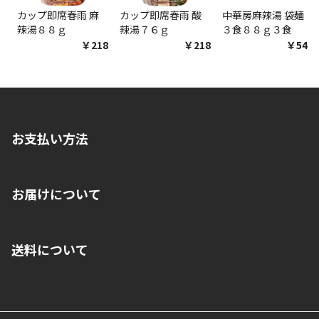
カップ即席春雨 麻
カップ即席春雨 酸
中華房麻辣湯 袋麺
辣湯８８ｇ
辣湯７６ｇ
３食８８ｇ３食
￥218
￥218
￥548
お支払い方法
※店舗受取を選択いただいた場合であっても弊社実店舗でお支払
お届けについて
いいただくことはできません。ご了承ください。
■クレジットカード
■ご自宅への宅配の場合
■コンビニ払い（前入金）
送料について
ご注文が確認出来次第、1～4営業日に発送いたします。「お取り
■代金引換(代引)※手数料がかかります
寄せ」の場合は商品が揃い次第のご発送となります。お荷物の発
■ポイント払い利用可
送完了が確認出来次第、お荷物番号の記載をしたメールをお送り
■領収書はお客様ご自身で発行となります。
5,000円（税込）以上お買い上げで送料無料キャンペーン実施中！
させて頂きます。オンラインストアの倉庫より発送後、約1～3営
■領収書に記載する金額については商品代・配送費からポイン
または、店舗受取なら送料無料！
業日にてお引渡しとなります。(離島などの場合、例外もあります)
ト・クーポンを差し引いた金額の領収書を発行しております。領