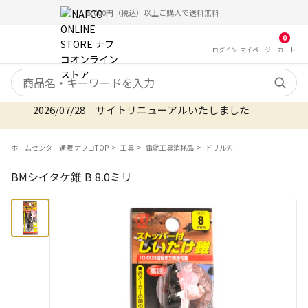
5,000円（税込）以上ご購入で送料無料
0
ログイン
マイ
ページ
カート
検索キーワード
2026/07/28 サイトリニューアルいたしました
ホームセンター通販 ナフコTOP
工具
電動工具消耗品
ドリル刃
BMシイタケ錐 B 8.0ミリ