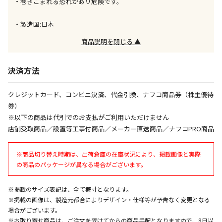
・巻きこまれる恐れがあり危険です。
午前9時までのご注文確定した商品については、当日に
出荷いたします。
ただし、メーカーの営業日に基づき出荷手続きを行う
・製造国:日本
ため、通常よりお時間をいただく場合がございます。
商品説明を閉じる ▲
また、日曜・祝日や年末年始などの長期休業期間中
は、休業明けからの出荷対応となります。
決済方法
設置工事代金も含まれた商品です
クレジットカード、コンビニ決済、代金引換、ナフコ商品券（株主優待
券）
お見積商品です。金額・施工日はお打ち合わせの上、
※以下の商品は代引でのお支払がご利用いただけません
決定となります。
店舗受取商品／設置等工事付商品／メーカー直送商品／ナフコPRO商品
※商品切り替え時期は、出荷倉庫の在庫状況により、掲載画像と実際
お見積商品です。金額・施工日はお打ち合わせの上、
の商品のパッケージが異なる場合がございます。
決定となります。
※掲載のサイズ表記は、全て概寸となります。
※掲載の画像は、製造元都合によりデザイン・仕様等が予告なく変更となる
エアコンの取付工事が必要な商品です。別途費用が発
場合がございます。
生する場合がございます。
※お取り寄せ商品は、ご注文を受けてからの商品手配となりますので、8日以