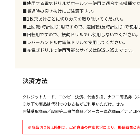
■使用する電気ドリルがホールソー使用に適合する機種で
■貫通時の突き抜けにご注意下さい。
■1枚穴あけごとに切りカスを取り除いてください。
■正回転(時計回り)用ですので、逆回転(反時計回り)で使
■回転用ですので、振動ドリルでは使用しないでください
■レバーハンドル付電気ドリルで使用してください。
■充電式ドリルで使用可能なサイズはBCSL-35までです。
決済方法
クレジットカード、コンビニ決済、代金引換、ナフコ商品券（
※以下の商品は代引でのお支払がご利用いただけません
店舗受取商品／設置等工事付商品／メーカー直送商品／ナフコP
※商品切り替え時期は、出荷倉庫の在庫状況により、掲載画像と