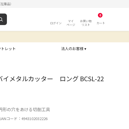
（在庫品）
0
マイ
お買い物
ログイン
カート
ページ
リスト
ウトレット
法人のお客様 ▾
re バイメタルカッター ロング BCSL-22
円形の穴をあける切削工具
ANコード：4943102032226