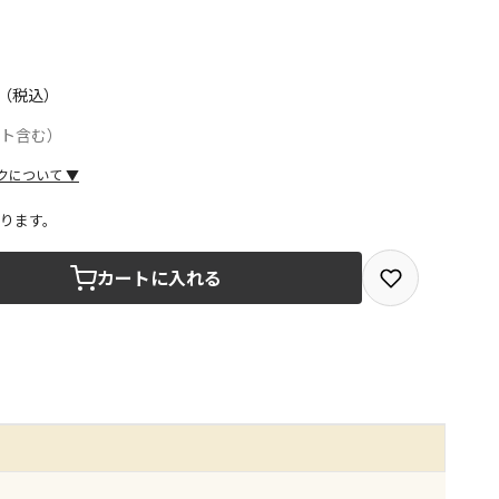
（税込）
ント含む）
クについて
▼
ります。
取を選択できる商品です
カートに入れる
取できる商品です（宅配便でのお届けができません）
商品は、全て同じ店舗での受取となります
みで受取ができる商品です（宅配便でのお届けができませ
商品は、全て同じ店舗での受取となります