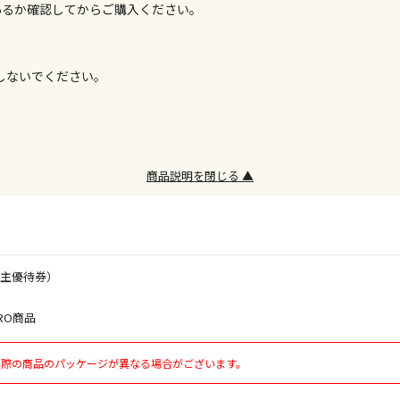
あるか確認してからご購入ください。
お見積商品で
用しないでください。
。
エアコンの取
ます。
商品説明を閉じる ▲
商品購入個数
株主優待券）
RO商品
実際の商品のパッケージが異なる場合がございます。