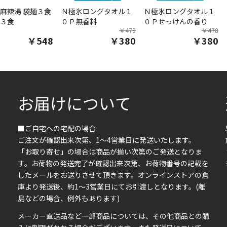
麻辣湯 袋麺３食
Ｎ極氷ロングタオル１
Ｎ極氷ロングタオル１
３食
０Ｐ無香料
０Ｐせっけんの香り
￥478
￥478
￥548
￥380
￥380
お届けについて
■ご自宅への宅配の場合
ご注文が確認出来次第、1～4営業日に発送いたします。
「お取り寄せ」の場合は商品が揃い次第のご発送となりま
す。お荷物の発送完了が確認出来次第、お荷物番号の記載を
したメールをお送りさせて頂きます。オンラインストアの倉
庫より発送後、約1～3営業日にてお引渡しとなります。(離
島などの場合、例外もあります)
イ
メーカー直送品など一部商品については、その他商品との購