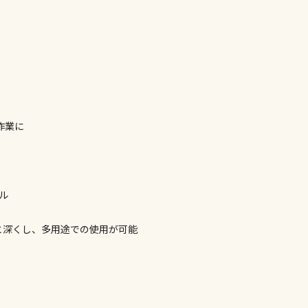
委託業者によ
※ほか商品と
けてお買い求
※支払い方法
※電話注文は
宅配のみでお
※「宅配・店
作業に
午前9時まで
ただし、メー
間をいただく
また、日曜・
荷対応となり
ル
設置工事代金
と深くし、多用途での使用が可能
お見積商品で