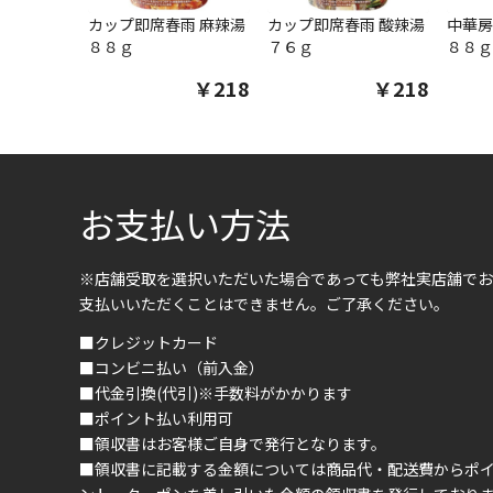
カップ即席春雨 麻辣湯
カップ即席春雨 酸辣湯
中華房
８８ｇ
７６ｇ
８８ｇ
￥218
￥218
お支払い方法
※店舗受取を選択いただいた場合であっても弊社実店舗でお
支払いいただくことはできません。ご了承ください。
■クレジットカード
■コンビニ払い（前入金）
■代金引換(代引)※手数料がかかります
■ポイント払い利用可
■領収書はお客様ご自身で発行となります。
■領収書に記載する金額については商品代・配送費からポ