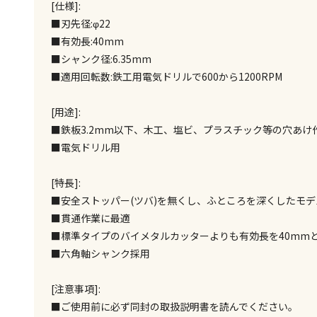
[仕様]:
■刃先径:φ22
■有効長:40mm
■シャンク径:6.35mm
■適用回転数:鉄工用電気ドリルで600から1200RPM
[用途]:
■鉄板3.2mm以下、木工、塩ビ、プラスチック等の穴あけ
■電気ドリル用
[特長]:
■安全ストッパー(ツバ)を無くし、ふところを深くしたモデ
■貫通作業に最適
■標準タイプのバイメタルカッターよりも有効長を40mm
■六角軸シャンク採用
[注意事項]:
■ご使用前に必ず同封の取扱説明書を読んでください。