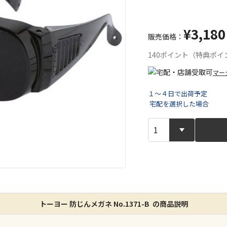
¥3,180
販売価格：
140ポイント（特典ポイ
マー
１～４日で出荷予定
宅配を選択した場合
宅配や店舗受
店舗のみで受
※同時購入の
特定の店舗の
ん）
トーヨー 防じんメガネ No.1371-B の商品説明
※同時購入の
委託業者によ