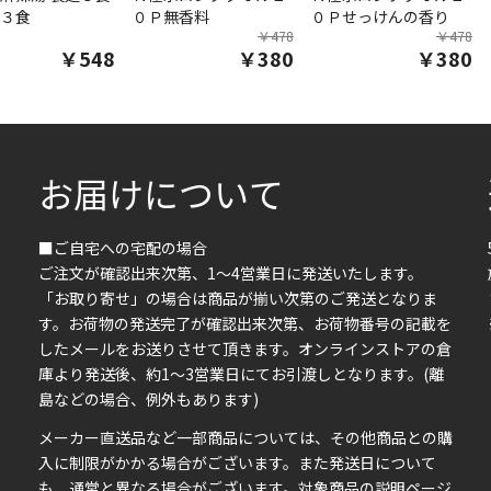
３食
０Ｐ無香料
０Ｐせっけんの香り
￥478
￥478
￥548
￥380
￥380
お届けについて
■ご自宅への宅配の場合
ご注文が確認出来次第、1～4営業日に発送いたします。
「お取り寄せ」の場合は商品が揃い次第のご発送となりま
す。お荷物の発送完了が確認出来次第、お荷物番号の記載を
したメールをお送りさせて頂きます。オンラインストアの倉
庫より発送後、約1～3営業日にてお引渡しとなります。(離
島などの場合、例外もあります)
イ
メーカー直送品など一部商品については、その他商品との購
ま
入に制限がかかる場合がございます。また発送日について
も、通常と異なる場合がございます。対象商品の説明ページ