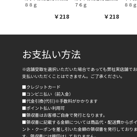
８８ｇ
７６ｇ
８８ｇ
￥218
￥218
お支払い方法
※店舗受取を選択いただいた場合であっても弊社実店舗でお
支払いいただくことはできません。ご了承ください。
■クレジットカード
■コンビニ払い（前入金）
■代金引換(代引)※手数料がかかります
■ポイント払い利用可
■領収書はお客様ご自身で発行となります。
■領収書に記載する金額については商品代・配送費からポ
ント・クーポンを差し引いた金額の領収書を発行しており
す。領収書には押印はしておりません。