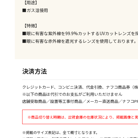
【用途】
■ガス溶接用
【特徴】
■眼に有害な紫外線を99.9%カットするUVカットレンズを
■眼に有害な赤外線を遮光するレンズを使用しております
決済方法
クレジットカード、コンビニ決済、代金引換、ナフコ商品券（
※以下の商品は代引でのお支払がご利用いただけません
店舗受取商品／設置等工事付商品／メーカー直送商品／ナフコP
※商品切り替え時期は、出荷倉庫の在庫状況により、掲載画像と
※掲載のサイズ表記は、全て概寸となります。