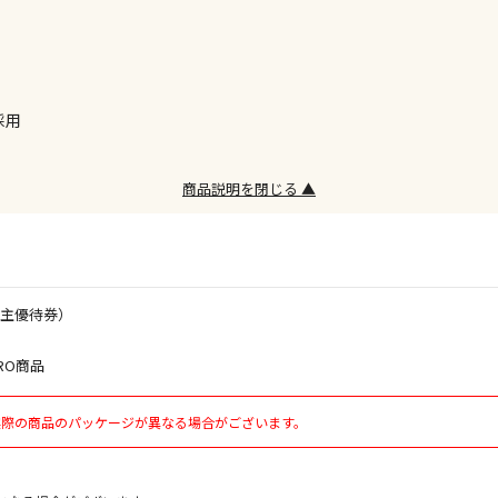
※ほか商品と
けてお買い求
※支払い方法
※電話注文は
採用
宅配のみでお
。
※「宅配・店
商品説明を閉じる ▲
午前9時まで
ただし、メー
間をいただく
また、日曜・
荷対応となり
株主優待券）
設置工事代金
RO商品
実際の商品のパッケージが異なる場合がございます。
お見積商品で