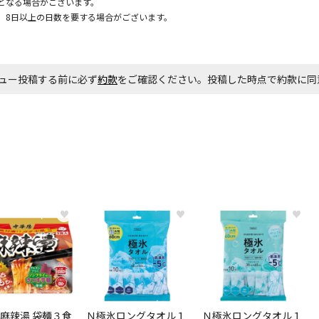
となる場合がございます。
、8日以上の日数を要する場合がございます。
お見積商品で
ュー投稿する前に必ず
約款
をご確認ください。投稿した時点で約款に
エアコンの取
ます。
商品購入個数
♥
♥
♥
麻辣湯 袋麺３食
Ｎ極氷ロングタオル１
Ｎ極氷ロングタオル１