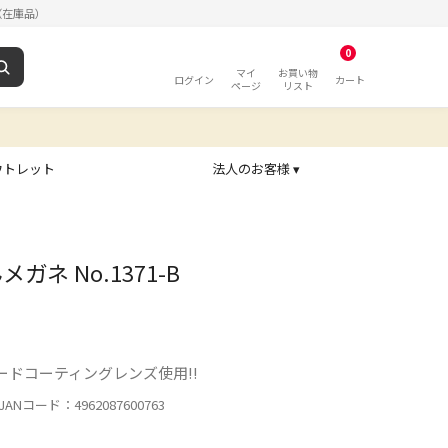
（在庫品）
0
マイ
お買い物
ログイン
カート
ページ
リスト
ウトレット
法人のお客様 ▾
ガネ No.1371-B
ドコーティングレンズ使用!!
ANコード：4962087600763