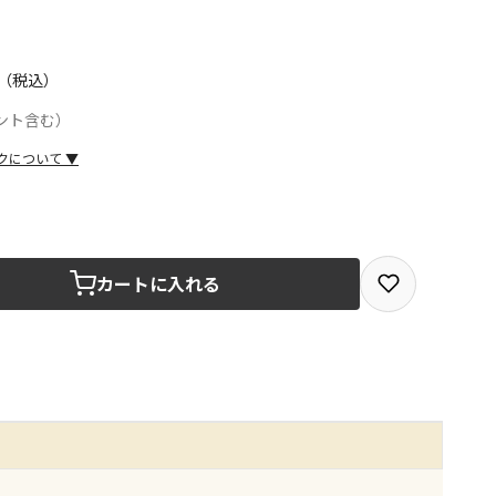
（税込）
ント含む）
クについて
▼
取を選択できる商品です
カートに入れる
取できる商品です（宅配便でのお届けができません）
商品は、全て同じ店舗での受取となります
みで受取ができる商品です（宅配便でのお届けができませ
商品は、全て同じ店舗での受取となります
りお届けする商品です