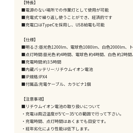
【特長】
■電源のない場所での作業灯として使用が可能
■充電式で繰り返し使うことができ、経済的です
■充電口はTypeCを採用し、USB給電も可能
【仕様】
■明るさ:昼光色1200lm、電球色1080lm、白色2000lm、
■点灯時間:昼光色 約4時間、電球色 約4時間、白色 約2時間
■充電時間:約3.5時間
■内蔵バッテリー:リチウムイオン電池
■IP規格:IPX4
■付属品:充電ケーブル、カラビナ1個
【注意事項】
■リチウムイオン電池の取り扱いについて
・充電は周辺温度が5℃ー35℃の範囲で行って下さい。
・充電時間、点灯時間はあくまでも目安です。
・経年劣化により性能は低下します。