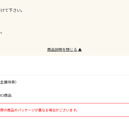
お見積商品で
避けて下さい。
い。
エアコンの取
。
ます。
商品説明を閉じる ▲
商品購入個数
株主優待券）
RO商品
実際の商品のパッケージが異なる場合がございます。