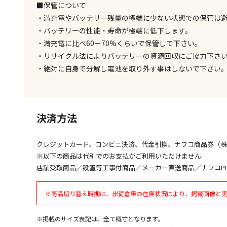
■保管について
・満充電やバッテリー残量の極端に少ない状態での保管は
・バッテリーの性能・寿命が極端に低下します。
・満充電に比べ60ー70%くらいで保管して下さい。
・リサイクル法によりバッテリーの資源回収にご協力下さ
・絶対に自身で分解し電池を取り外す事はしないで下さい
決済方法
クレジットカード、コンビニ決済、代金引換、ナフコ商品券（
※以下の商品は代引でのお支払がご利用いただけません
店舗受取商品／設置等工事付商品／メーカー直送商品／ナフコP
※商品切り替え時期は、出荷倉庫の在庫状況により、掲載画像と
※掲載のサイズ表記は、全て概寸となります。