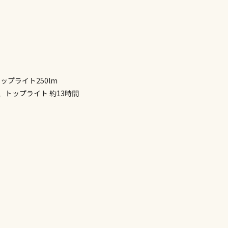
※ほか商品と
けてお買い求
※支払い方法
※電話注文は
宅配のみでお
※「宅配・店
トップライト250lm
午前9時まで
、トップライト 約13時間
ただし、メー
間をいただく
また、日曜・
荷対応となり
設置工事代金
お見積商品で