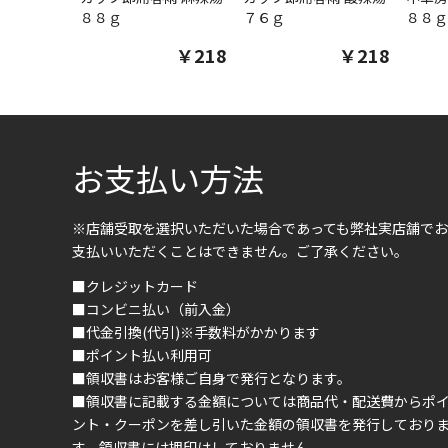
８８ｇ
７６ｇ
８８ｇ
￥218
￥218
お支払い方法
※店舗受取を選択いただいた場合であっても弊社実店舗でお
支払いいただくことはできません。ご了承ください。
■クレジットカード
■コンビニ払い（前入金）
■代金引換(代引)※手数料がかかります
■ポイント払い利用可
■領収書はお客様ご自身で発行となります。
■領収書に記載する金額については商品代・配送費からポ
ント・クーポンを差し引いた金額の領収書を発行しており
す。領収書には押印はしておりません。