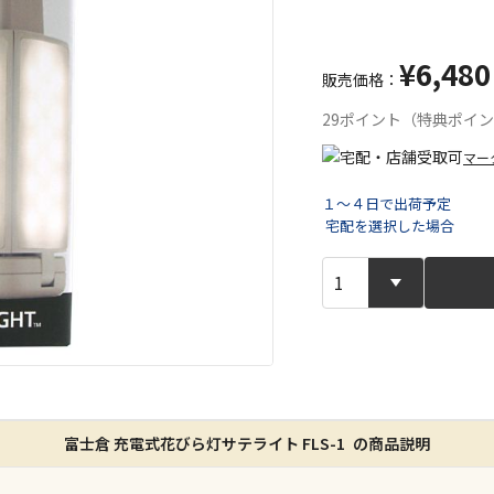
¥6,480
販売価格：
29ポイント（特典ポイ
マー
１～４日で出荷予定
宅配を選択した場合
宅配や店舗受
店舗のみで受
※同時購入の
特定の店舗の
ん）
富士倉 充電式花びら灯サテライト FLS-1 の商品説明
※同時購入の
委託業者によ