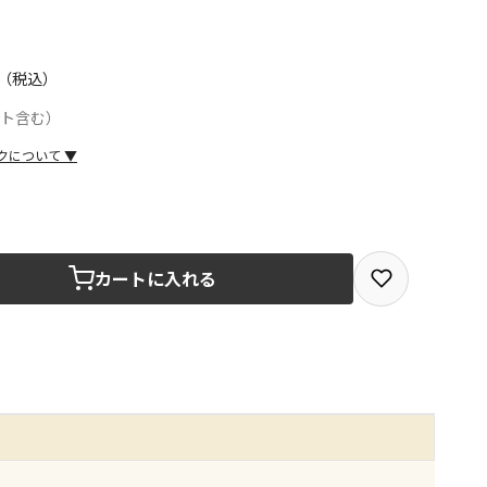
（税込）
ント含む）
クについて
▼
取を選択できる商品です
カートに入れる
取できる商品です（宅配便でのお届けができません）
商品は、全て同じ店舗での受取となります
みで受取ができる商品です（宅配便でのお届けができませ
商品は、全て同じ店舗での受取となります
りお届けする商品です