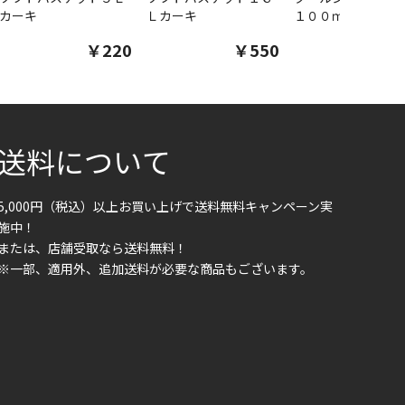
カーキ
Ｌカーキ
１００ｍｌ
￥220
￥550
￥1
送料について
5,000円（税込）以上お買い上げで送料無料キャンペーン実
施中！
または、店舗受取なら送料無料！
※一部、適用外、追加送料が必要な商品もございます。