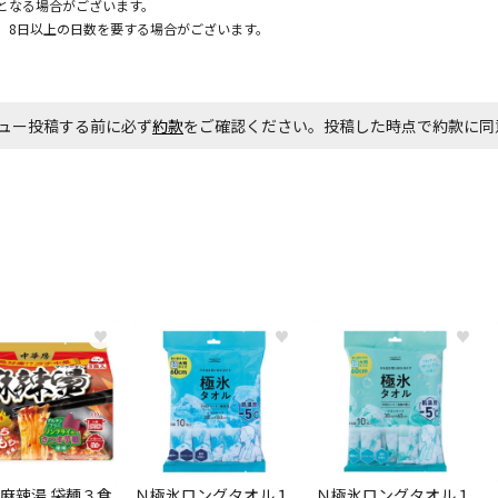
となる場合がございます。
、8日以上の日数を要する場合がございます。
ュー投稿する前に必ず
約款
をご確認ください。投稿した時点で約款に
♥
♥
♥
麻辣湯 袋麺３食
Ｎ極氷ロングタオル１
Ｎ極氷ロングタオル１