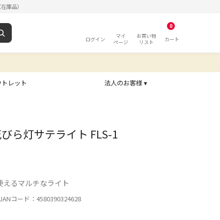
（在庫品）
0
マイ
お買い物
ログイン
カート
ページ
リスト
ウトレット
法人のお客様 ▾
びら灯サテライト FLS-1
使えるマルチなライト
ANコード：4580390324628