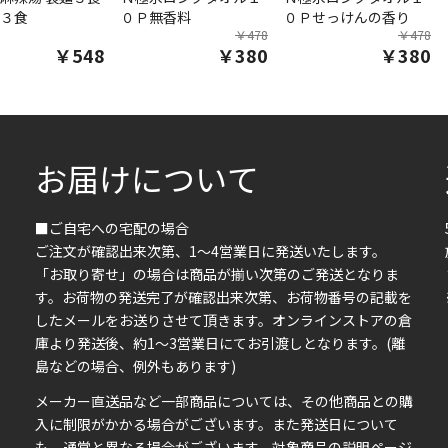
３食
０Ｐ無香料
０Ｐせっけんの香り
￥478
￥478
￥548
￥380
￥380
お届けについて
■ご自宅への宅配の場合
ご注文が確認出来次第、1～4営業日に発送いたします。
「お取り寄せ」の場合は商品が揃い次第のご発送となりま
す。お荷物の発送完了が確認出来次第、お荷物番号の記載を
したメールをお送りさせて頂きます。オンラインストアの倉
庫より発送後、約1～3営業日にてお引渡しとなります。(離
島などの場合、例外もあります)
イ
メーカー直送品など一部商品については、その他商品との購
ま
入に制限がかかる場合がございます。また発送日について
も、通常と異なる場合がございます。対象商品の説明ページ