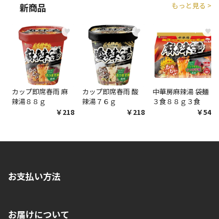
もっと見る >
新商品
♥
♥
♥
カップ即席春雨 麻
カップ即席春雨 酸
中華房麻辣湯 袋麺
辣湯８８ｇ
辣湯７６ｇ
３食８８ｇ３食
￥218
￥218
￥548
お支払い方法
※店舗受取を選択いただいた場合であっても弊社実店舗でお支払
お届けについて
いいただくことはできません。ご了承ください。