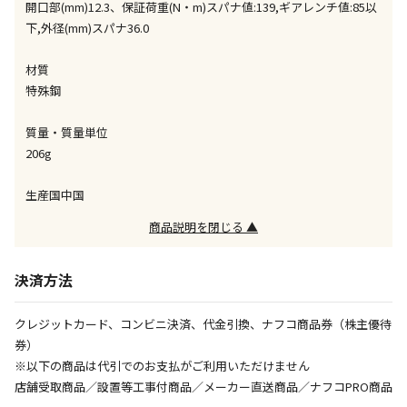
開口部(mm)12.3、保証荷重(N・m)スパナ値:139,ギアレンチ値:85以
同時購入が可能です
下,外径(mm)スパナ36.0
午前9時までのご注文確定した商品については、当日に
出荷いたします。
材質
ただし、メーカーの営業日に基づき出荷手続きを行う
特殊鋼
ため、通常よりお時間をいただく場合がございます。
また、日曜・祝日や年末年始などの長期休業期間中
質量・質量単位
は、休業明けからの出荷対応となります。
206g
設置工事代金も含まれた商品です
生産国中国
商品説明を閉じる ▲
お見積商品です。金額・施工日はお打ち合わせの上、
決定となります。
決済方法
クレジットカード、コンビニ決済、代金引換、ナフコ商品券（株主優待
お見積商品です。金額・施工日はお打ち合わせの上、
券）
決定となります。
※以下の商品は代引でのお支払がご利用いただけません
店舗受取商品／設置等工事付商品／メーカー直送商品／ナフコPRO商品