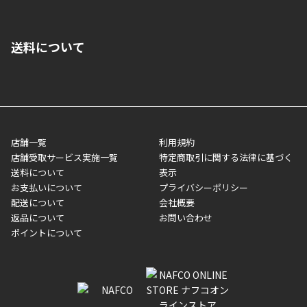
■クレジットカード
■ご自宅への宅配の場合
■コンビニ払い（前入金）
送料について
ご注文が確認出来次第、1～4営業日に発送いたします。「お取り
■代金引換(代引)※手数料がかかります
寄せ」の場合は商品が揃い次第のご発送となります。お荷物の発
■ポイント払い利用可
送完了が確認出来次第、お荷物番号の記載をしたメールをお送り
■領収書はお客様ご自身で発行となります。
5,000円（税込）以上お買い上げで送料無料キャンペーン実施中！
させて頂きます。オンラインストアの倉庫より発送後、約1～3営
■領収書に記載する金額については商品代・配送費からポイン
または、店舗受取なら送料無料！
業日にてお引渡しとなります。(離島などの場合、例外もあります)
ト・クーポンを差し引いた金額の領収書を発行しております。領
※一部、適用外、追加送料が必要な商品もございます。
収書には押印はしておりません。
メーカー直送品など一部商品については、その他商品との購入に
店舗一覧
利用規約
■商品によっては一部決済方法が使用できない場合がございま
制限がかかる場合がございます。また発送日についても、通常と
店舗受取サービス実施一覧
特定商取引に関する法律に基づく
す。
異なる場合がございます。対象商品の説明ページをご確認くださ
送料について
表示
い。
お支払いについて
プライバシーポリシー
配送について
会社概要
■店舗受取をご選択いただいた場合
返品について
お問い合わせ
ご注文が確認出来次第、お受取される店舗在庫を使用してご準備
ポイントについて
をさせていただきます。店舗に在庫がない場合は店舗よりお取り
寄せにてご準備をさせていただきます。※商品によってはお時間
いただく場合がございます。店舗準備でのお渡しとなる為、商品
のみの受け渡しとなります。（箱や納品書は付属しておりませ
ん）店舗で準備が出来次第、メールにてご連絡させていただきま