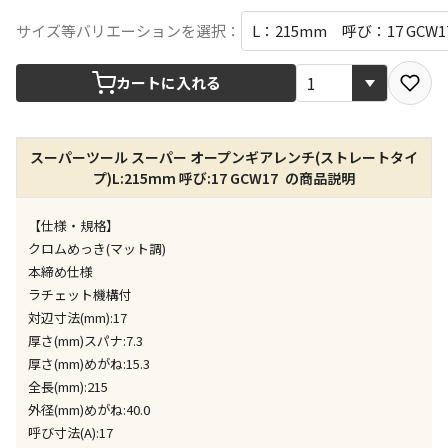
宅配や店舗受取を選択できる商品です
サイズ等バリエーションを選択：
カートに入れる
店舗のみで受取できる商品です（宅配便でのお届けが
できません）
※同時購入の商品は、全て同じ店舗での受取となりま
す
スーパーツール スーパー オープンギアレンチ(ストレートタイ
プ)L:215mm 呼び:17 GCW17 の商品説明
特定の店舗のみで受取ができる商品です（宅配便での
お届けができません）
【仕様・規格】
※同時購入の商品は、全て同じ店舗での受取となりま
クロムめっき(マット調)
す
本締め仕様
委託業者によりお届けする商品です
ラチェット機構付
※ほか商品との同時購入はできません。お手数です
対辺寸法(mm):17
が、ご購入手続きを分けてお買い求めください
厚さ(mm)スパナ:7.3
※支払い方法の代金引換は選択できません。
厚さ(mm)めがね:15.3
※電話注文はできません。
全長(mm):215
宅配のみでお届けする商品です（店舗受取は選択でき
外径(mm)めがね:40.0
ません）
呼び寸法(A):17
※「宅配・店舗受取」「宅配のみ」マークの商品のみ