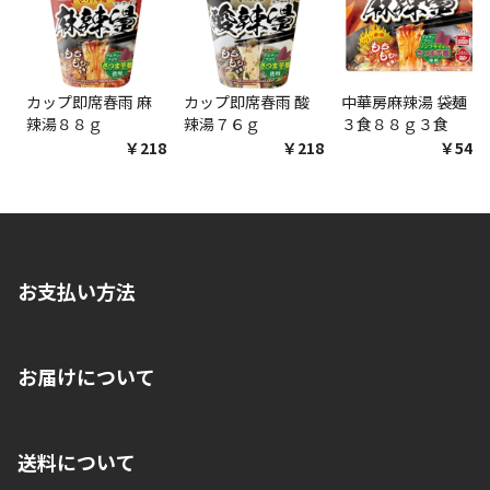
カップ即席春雨 麻
カップ即席春雨 酸
中華房麻辣湯 袋麺
辣湯８８ｇ
辣湯７６ｇ
３食８８ｇ３食
￥218
￥218
￥548
お支払い方法
※店舗受取を選択いただいた場合であっても弊社実店舗でお支払
お届けについて
いいただくことはできません。ご了承ください。
■クレジットカード
■ご自宅への宅配の場合
■コンビニ払い（前入金）
送料について
ご注文が確認出来次第、1～4営業日に発送いたします。「お取り
■代金引換(代引)※手数料がかかります
寄せ」の場合は商品が揃い次第のご発送となります。お荷物の発