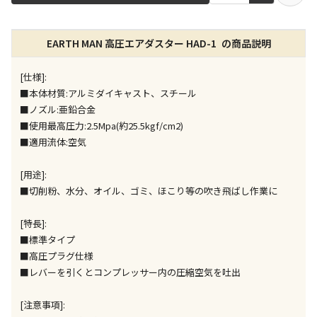
店舗のみで受取できる商品です（宅配便でのお届けが
EARTH MAN 高圧エアダスター HAD-1 の商品説明
できません）
※同時購入の商品は、全て同じ店舗での受取となりま
す
[仕様]:
■本体材質:アルミダイキャスト、スチール
特定の店舗のみで受取ができる商品です（宅配便での
■ノズル:亜鉛合金
お届けができません）
■使用最高圧力:2.5Mpa(約25.5kgf/cm2)
※同時購入の商品は、全て同じ店舗での受取となりま
■適用流体:空気
す
委託業者によりお届けする商品です
[用途]:
※ほか商品との同時購入はできません。お手数です
■切削粉、水分、オイル、ゴミ、ほこり等の吹き飛ばし作業に
が、ご購入手続きを分けてお買い求めください
※支払い方法の代金引換は選択できません。
[特長]:
※電話注文はできません。
■標準タイプ
宅配のみでお届けする商品です（店舗受取は選択でき
■高圧プラグ仕様
ません）
■レバーを引くとコンプレッサー内の圧縮空気を吐出
※「宅配・店舗受取」「宅配のみ」マークの商品のみ
同時購入が可能です
[注意事項]: