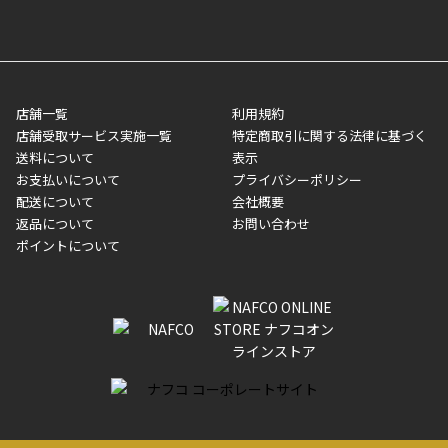
■ポイント払い利用可
送完了が確認出来次第、お荷物番号の記載をしたメールをお送り
■領収書はお客様ご自身で発行となります。
5,000円（税込）以上お買い上げで送料無料キャンペーン実施中！
させて頂きます。オンラインストアの倉庫より発送後、約1～3営
■領収書に記載する金額については商品代・配送費からポイン
または、店舗受取なら送料無料！
業日にてお引渡しとなります。(離島などの場合、例外もあります)
ト・クーポンを差し引いた金額の領収書を発行しております。領
※一部、適用外、追加送料が必要な商品もございます。
収書には押印はしておりません。
メーカー直送品など一部商品については、その他商品との購入に
店舗一覧
利用規約
■商品によっては一部決済方法が使用できない場合がございま
制限がかかる場合がございます。また発送日についても、通常と
店舗受取サービス実施一覧
特定商取引に関する法律に基づく
す。
異なる場合がございます。対象商品の説明ページをご確認くださ
送料について
表示
い。
お支払いについて
プライバシーポリシー
配送について
会社概要
■店舗受取をご選択いただいた場合
返品について
お問い合わせ
ご注文が確認出来次第、お受取される店舗在庫を使用してご準備
ポイントについて
をさせていただきます。店舗に在庫がない場合は店舗よりお取り
寄せにてご準備をさせていただきます。※商品によってはお時間
いただく場合がございます。店舗準備でのお渡しとなる為、商品
のみの受け渡しとなります。（箱や納品書は付属しておりませ
ん）店舗で準備が出来次第、メールにてご連絡させていただきま
す。