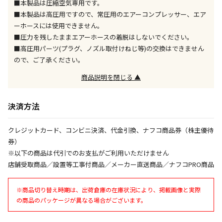
■本製品は圧縮空気専用です。
午前9時までのご注文確定した商品については、当日に
出荷いたします。
■本製品は高圧用ですので、常圧用のエアーコンプレッサー、エア
ただし、メーカーの営業日に基づき出荷手続きを行う
ーホースには使用できません。
ため、通常よりお時間をいただく場合がございます。
■圧力を残したままエアーホースの着脱はしないでください。
また、日曜・祝日や年末年始などの長期休業期間中
■高圧用パーツ(プラグ、ノズル取付けねじ等)の交換はできません
は、休業明けからの出荷対応となります。
ので、ご了承ください。
商品説明を閉じる ▲
設置工事代金も含まれた商品です
決済方法
お見積商品です。金額・施工日はお打ち合わせの上、
決定となります。
クレジットカード、コンビニ決済、代金引換、ナフコ商品券（株主優待
券）
※以下の商品は代引でのお支払がご利用いただけません
お見積商品です。金額・施工日はお打ち合わせの上、
店舗受取商品／設置等工事付商品／メーカー直送商品／ナフコPRO商品
決定となります。
※商品切り替え時期は、出荷倉庫の在庫状況により、掲載画像と実際
の商品のパッケージが異なる場合がございます。
エアコンの取付工事が必要な商品です。別途費用が発
生する場合がございます。