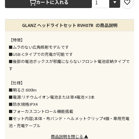
カートに入れる
店舗のみで受取できる商品です（宅配便でのお届けが
できません）
GLANZ ヘッドライトセット RVH07R の商品説明
※同時購入の商品は、全て同じ店舗での受取となりま
す
【特徴】
特定の店舗のみで受取ができる商品です（宅配便での
■ムラのない広角照射モデルです
お届けができません）
■USB-Cタイプでの充電が可能です
※同時購入の商品は、全て同じ店舗での受取となりま
■後部の電池ボックスが邪魔にならないフロント電池収納タイプで
す
す
委託業者によりお届けする商品です
※ほか商品との同時購入はできません。お手数です
【仕様】
が、ご購入手続きを分けてお買い求めください
■明るさ:600lm
※支払い方法の代金引換は選択できません。
■電源:リチウムイオン電池または単4電池×3本
※電話注文はできません。
■防水規格:IPX4
宅配のみでお届けする商品です（店舗受取は選択でき
■フォーカスコントロール機能搭載
ません）
■セット内容;本体・布バンド・ヘルメットクリップ4個・専用充電
※「宅配・店舗受取」「宅配のみ」マークの商品のみ
池・充電ケーブル
同時購入が可能です
商品説明を閉じる ▲