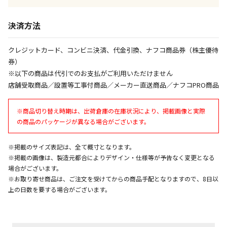
午前9時までのご注文確定した商品については、当日に
出荷いたします。
ただし、メーカーの営業日に基づき出荷手続きを行う
決済方法
ため、通常よりお時間をいただく場合がございます。
また、日曜・祝日や年末年始などの長期休業期間中
クレジットカード、コンビニ決済、代金引換、ナフコ商品券（株主優待
は、休業明けからの出荷対応となります。
券）
※以下の商品は代引でのお支払がご利用いただけません
設置工事代金も含まれた商品です
店舗受取商品／設置等工事付商品／メーカー直送商品／ナフコPRO商品
※商品切り替え時期は、出荷倉庫の在庫状況により、掲載画像と実際
お見積商品です。金額・施工日はお打ち合わせの上、
の商品のパッケージが異なる場合がございます。
決定となります。
※掲載のサイズ表記は、全て概寸となります。
※掲載の画像は、製造元都合によりデザイン・仕様等が予告なく変更となる
お見積商品です。金額・施工日はお打ち合わせの上、
場合がございます。
決定となります。
※お取り寄せ商品は、ご注文を受けてからの商品手配となりますので、8日以
上の日数を要する場合がございます。
エアコンの取付工事が必要な商品です。別途費用が発
生する場合がございます。