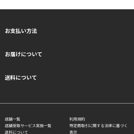
お支払い方法
※店舗受取を選択いただいた場合であっても弊社実店舗でお支払
お届けについて
いいただくことはできません。ご了承ください。
■クレジットカード
■ご自宅への宅配の場合
■コンビニ払い（前入金）
送料について
ご注文が確認出来次第、1～4営業日に発送いたします。「お取り
■代金引換(代引)※手数料がかかります
寄せ」の場合は商品が揃い次第のご発送となります。お荷物の発
■ポイント払い利用可
送完了が確認出来次第、お荷物番号の記載をしたメールをお送り
■領収書はお客様ご自身で発行となります。
5,000円（税込）以上お買い上げで送料無料キャンペーン実施中！
させて頂きます。オンラインストアの倉庫より発送後、約1～3営
■領収書に記載する金額については商品代・配送費からポイン
または、店舗受取なら送料無料！
業日にてお引渡しとなります。(離島などの場合、例外もあります)
ト・クーポンを差し引いた金額の領収書を発行しております。領
※一部、適用外、追加送料が必要な商品もございます。
収書には押印はしておりません。
メーカー直送品など一部商品については、その他商品との購入に
店舗一覧
利用規約
■商品によっては一部決済方法が使用できない場合がございま
制限がかかる場合がございます。また発送日についても、通常と
店舗受取サービス実施一覧
特定商取引に関する法律に基づく
す。
異なる場合がございます。対象商品の説明ページをご確認くださ
送料について
表示