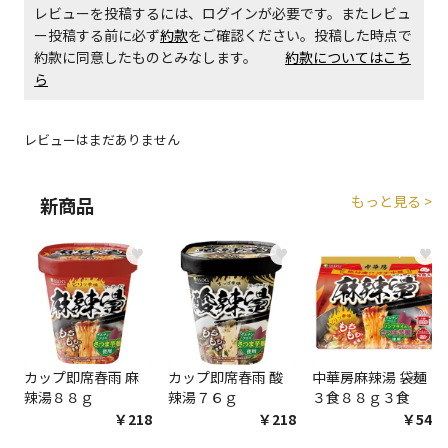
レビューを投稿するには、ログインが必要です。またレビュ
ー投稿する前に必ず
約款
をご確認ください。投稿した時点で
商品購入個数ごとに送料がかかる商品です
約款に同意したものとみなします。
約款についてはこち
ら
レビューはまだありません
もっと見る >
新商品
♥
♥
♥
カップ即席春雨 麻
カップ即席春雨 酸
中華房麻辣湯 袋麺
辣湯８８ｇ
辣湯７６ｇ
３食８８ｇ３食
￥218
￥218
￥548