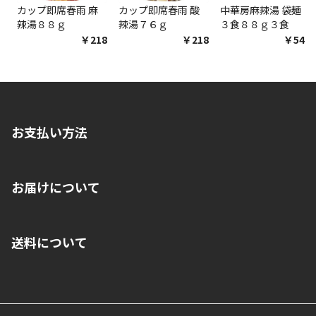
カップ即席春雨 麻
カップ即席春雨 酸
中華房麻辣湯 袋麺
辣湯８８ｇ
辣湯７６ｇ
３食８８ｇ３食
￥218
￥218
￥548
お支払い方法
※店舗受取を選択いただいた場合であっても弊社実店舗でお支払
お届けについて
いいただくことはできません。ご了承ください。
■クレジットカード
■ご自宅への宅配の場合
■コンビニ払い（前入金）
送料について
ご注文が確認出来次第、1～4営業日に発送いたします。「お取り
■代金引換(代引)※手数料がかかります
寄せ」の場合は商品が揃い次第のご発送となります。お荷物の発
■ポイント払い利用可
送完了が確認出来次第、お荷物番号の記載をしたメールをお送り
■領収書はお客様ご自身で発行となります。
5,000円（税込）以上お買い上げで送料無料キャンペーン実施中！
させて頂きます。オンラインストアの倉庫より発送後、約1～3営
■領収書に記載する金額については商品代・配送費からポイン
または、店舗受取なら送料無料！
業日にてお引渡しとなります。(離島などの場合、例外もあります)
ト・クーポンを差し引いた金額の領収書を発行しております。領
※一部、適用外、追加送料が必要な商品もございます。