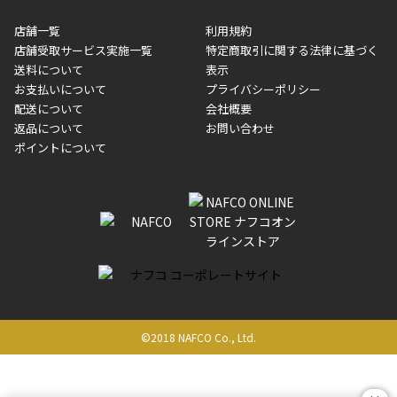
収書には押印はしておりません。
メーカー直送品など一部商品については、その他商品との購入に
店舗一覧
利用規約
■商品によっては一部決済方法が使用できない場合がございま
制限がかかる場合がございます。また発送日についても、通常と
店舗受取サービス実施一覧
特定商取引に関する法律に基づく
す。
異なる場合がございます。対象商品の説明ページをご確認くださ
送料について
表示
い。
お支払いについて
プライバシーポリシー
配送について
会社概要
■店舗受取をご選択いただいた場合
返品について
お問い合わせ
ご注文が確認出来次第、お受取される店舗在庫を使用してご準備
ポイントについて
をさせていただきます。店舗に在庫がない場合は店舗よりお取り
寄せにてご準備をさせていただきます。※商品によってはお時間
いただく場合がございます。店舗準備でのお渡しとなる為、商品
のみの受け渡しとなります。（箱や納品書は付属しておりませ
ん）店舗で準備が出来次第、メールにてご連絡させていただきま
す。
©2018 NAFCO Co., Ltd.