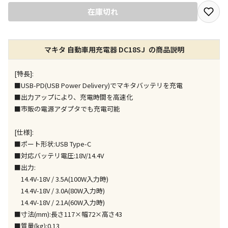
宅配や店舗受取を選択できる商品です
在庫切れ
店舗のみで受取できる商品です（宅配便でのお届けが
マキタ 自動車用充電器 DC18SJ の商品説明
できません）
※同時購入の商品は、全て同じ店舗での受取となりま
す
[特長]:
■USB-PD(USB Power Delivery)でマキタバッテリを充電
特定の店舗のみで受取ができる商品です（宅配便での
■出力アップにより、充電時間を高速化
お届けができません）
■市販の電源アダプタでも充電可能
※同時購入の商品は、全て同じ店舗での受取となりま
す
[仕様]:
委託業者によりお届けする商品です
■ポート形状:USB Type-C
※ほか商品との同時購入はできません。お手数です
■対応バッテリ電圧:18V/14.4V
が、ご購入手続きを分けてお買い求めください
■出力:
※支払い方法の代金引換は選択できません。
14.4V-18V / 3.5A(100W入力時)
※電話注文はできません。
14.4V-18V / 3.0A(80W入力時)
宅配のみでお届けする商品です（店舗受取は選択でき
14.4V-18V / 2.1A(60W入力時)
ません）
■寸法(mm):長さ117×幅72×高さ43
※「宅配・店舗受取」「宅配のみ」マークの商品のみ
■質量(kg):0.13