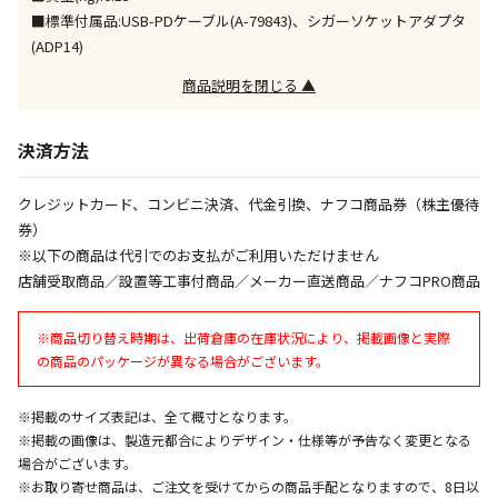
同時購入が可能です
■標準付属品:USB-PDケーブル(A-79843)、シガーソケットアダプタ
(ADP14)
午前9時までのご注文確定した商品については、当日に
出荷いたします。
商品説明を閉じる ▲
ただし、メーカーの営業日に基づき出荷手続きを行う
ため、通常よりお時間をいただく場合がございます。
また、日曜・祝日や年末年始などの長期休業期間中
決済方法
は、休業明けからの出荷対応となります。
クレジットカード、コンビニ決済、代金引換、ナフコ商品券（株主優待
設置工事代金も含まれた商品です
券）
※以下の商品は代引でのお支払がご利用いただけません
店舗受取商品／設置等工事付商品／メーカー直送商品／ナフコPRO商品
お見積商品です。金額・施工日はお打ち合わせの上、
決定となります。
※商品切り替え時期は、出荷倉庫の在庫状況により、掲載画像と実際
の商品のパッケージが異なる場合がございます。
お見積商品です。金額・施工日はお打ち合わせの上、
※掲載のサイズ表記は、全て概寸となります。
決定となります。
※掲載の画像は、製造元都合によりデザイン・仕様等が予告なく変更となる
場合がございます。
※お取り寄せ商品は、ご注文を受けてからの商品手配となりますので、8日以