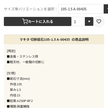
宅配や店舗受取を選択できる商品です
サイズ等バリエーションを選択：
カートに入れる
店舗のみで受取できる商品です（宅配便でのお届けが
できません）
※同時購入の商品は、全て同じ店舗での受取となりま
す
マキタ 切断砥石105-1.5 A-00435 の商品説明
特定の店舗のみで受取ができる商品です（宅配便での
[用途]:
お届けができません）
■金属・ステンレス用
※同時購入の商品は、全て同じ店舗での受取となりま
す
■軽天材、一般鋼の切断に
委託業者によりお届けする商品です
[仕様]:
※ほか商品との同時購入はできません。お手数です
■砥石寸法(mm):
が、ご購入手続きを分けてお買い求めください
外径:105
※支払い方法の代金引換は選択できません。
厚み:1.5
※電話注文はできません。
内径:15
宅配のみでお届けする商品です（店舗受取は選択でき
■粒度:AZ60P-BF2
ません）
■種類:両面補強