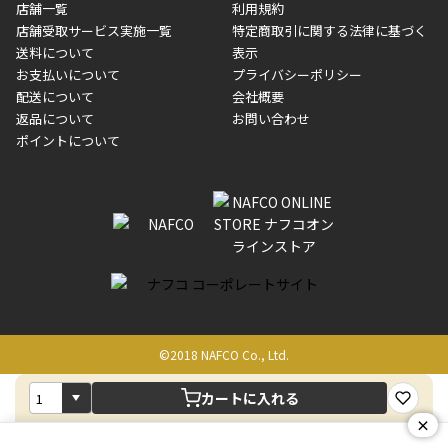
店舗一覧
利用規約
■商品によっては一部決済方法が使用できない場合がございま
制限がかかる場合がございます。また発送日についても、通常と
店舗受取サービス実施一覧
特定商取引に関する法律に基づく
す。
異なる場合がございます。対象商品の説明ページをご確認くださ
送料について
表示
い。
お支払いについて
プライバシーポリシー
配送について
会社概要
■店舗受取をご選択いただいた場合
返品について
お問い合わせ
ご注文が確認出来次第、お受取される店舗在庫を使用してご準備
ポイントについて
をさせていただきます。店舗に在庫がない場合は店舗よりお取り
寄せにてご準備をさせていただきます。※商品によってはお時間
いただく場合がございます。店舗準備でのお渡しとなる為、商品
のみの受け渡しとなります。（箱や納品書は付属しておりませ
ん）店舗で準備が出来次第、メールにてご連絡させていただきま
す。
©2018 NAFCO Co., Ltd.
カートに入れる
×