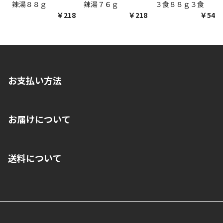
辣湯８８ｇ
辣湯７６ｇ
３食８８ｇ３食
￥218
￥218
￥548
お支払い方法
※店舗受取を選択いただいた場合であっても弊社実店舗でお支払
お届けについて
いいただくことはできません。ご了承ください。
■クレジットカード
■ご自宅への宅配の場合
■コンビニ払い（前入金）
送料について
ご注文が確認出来次第、1～4営業日に発送いたします。「お取り
■代金引換(代引)※手数料がかかります
寄せ」の場合は商品が揃い次第のご発送となります。お荷物の発
■ポイント払い利用可
送完了が確認出来次第、お荷物番号の記載をしたメールをお送り
■領収書はお客様ご自身で発行となります。
5,000円（税込）以上お買い上げで送料無料キャンペーン実施中！
させて頂きます。オンラインストアの倉庫より発送後、約1～3営
■領収書に記載する金額については商品代・配送費からポイン
または、店舗受取なら送料無料！
業日にてお引渡しとなります。(離島などの場合、例外もあります)
ト・クーポンを差し引いた金額の領収書を発行しております。領
※一部、適用外、追加送料が必要な商品もございます。
収書には押印はしておりません。
メーカー直送品など一部商品については、その他商品との購入に