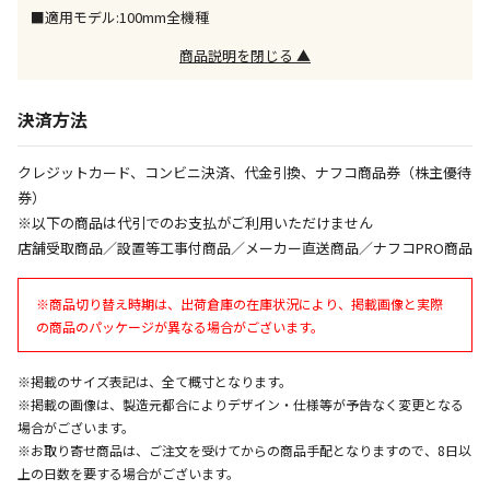
※「宅配・店舗受取」「宅配のみ」マークの商品のみ
■適用モデル:100mm全機種
同時購入が可能です
商品説明を閉じる ▲
午前9時までのご注文確定した商品については、当日に
出荷いたします。
ただし、メーカーの営業日に基づき出荷手続きを行う
決済方法
ため、通常よりお時間をいただく場合がございます。
また、日曜・祝日や年末年始などの長期休業期間中
クレジットカード、コンビニ決済、代金引換、ナフコ商品券（株主優待
は、休業明けからの出荷対応となります。
券）
※以下の商品は代引でのお支払がご利用いただけません
設置工事代金も含まれた商品です
店舗受取商品／設置等工事付商品／メーカー直送商品／ナフコPRO商品
※商品切り替え時期は、出荷倉庫の在庫状況により、掲載画像と実際
お見積商品です。金額・施工日はお打ち合わせの上、
の商品のパッケージが異なる場合がございます。
決定となります。
※掲載のサイズ表記は、全て概寸となります。
※掲載の画像は、製造元都合によりデザイン・仕様等が予告なく変更となる
お見積商品です。金額・施工日はお打ち合わせの上、
場合がございます。
決定となります。
※お取り寄せ商品は、ご注文を受けてからの商品手配となりますので、8日以
上の日数を要する場合がございます。