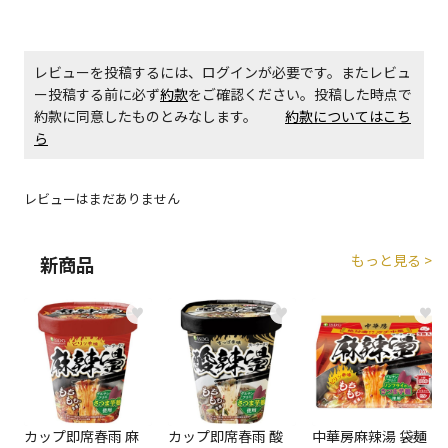
エアコンの取付工事が必要な商品です。別途費用が発
生する場合がございます。
レビューを投稿するには、ログインが必要です。またレビュ
ー投稿する前に必ず
約款
をご確認ください。投稿した時点で
商品購入個数ごとに送料がかかる商品です
約款に同意したものとみなします。
約款についてはこち
ら
レビューはまだありません
もっと見る >
新商品
♥
♥
♥
カップ即席春雨 麻
カップ即席春雨 酸
中華房麻辣湯 袋麺