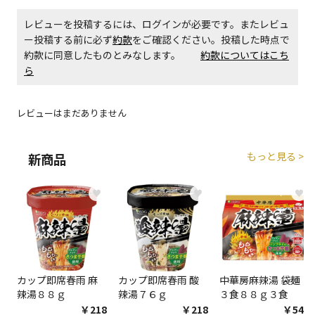
レビューを投稿するには、ログインが必要です。またレビュ
商品購入個数ごとに送料がかかる商品です
ー投稿する前に必ず
約款
をご確認ください。投稿した時点で
約款に同意したものとみなします。
約款についてはこち
ら
レビューはまだありません
もっと見る >
新商品
♥
♥
♥
カップ即席春雨 麻
カップ即席春雨 酸
中華房麻辣湯 袋麺
辣湯８８ｇ
辣湯７６ｇ
３食８８ｇ３食
￥218
￥218
￥548