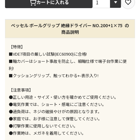
カートに入れる
店舗のみで受取できる商品です（宅配便でのお届けが
できません）
ベッセル ボールグリップ 絶縁ドライバー NO.200+1×75 の
※同時購入の商品は、全て同じ店舗での受取となりま
商品説明
す
特定の店舗のみで受取ができる商品です（宅配便での
【特徴】
お届けができません）
■VDE7項目の厳しい試験(IEC60900)に合格!
※同時購入の商品は、全て同じ店舗での受取となりま
■軸カバーはショート事故を防止し、細軸仕様で端子台作業に便
す
利!
委託業者によりお届けする商品です
■クッショングリップ、触ってわかる+-表示入り!
※ほか商品との同時購入はできません。お手数です
が、ご購入手続きを分けてお買い求めください
【注意事項】
※支払い方法の代金引換は選択できません。
●正しい用途・サイズ・使い方を確かめてご使用ください。
※電話注文はできません。
●電気作業では、ショート・感電にご注意ください。
●過負荷は、ネジの破損やけがの原因となります。
宅配のみでお届けする商品です（店舗受取は選択でき
ません）
●家庭では、お子様に注意して保管してください。
※「宅配・店舗受取」「宅配のみ」マークの商品のみ
●打撃作業に使用しないでください。
同時購入が可能です
●作業時は、メガネを着用してください。