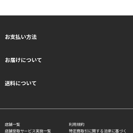
お支払い方法
※店舗受取を選択いただいた場合であっても弊社実店舗でお支払
お届けについて
いいただくことはできません。ご了承ください。
■クレジットカード
■ご自宅への宅配の場合
■コンビニ払い（前入金）
送料について
ご注文が確認出来次第、1～4営業日に発送いたします。「お取り
■代金引換(代引)※手数料がかかります
寄せ」の場合は商品が揃い次第のご発送となります。お荷物の発
■ポイント払い利用可
送完了が確認出来次第、お荷物番号の記載をしたメールをお送り
■領収書はお客様ご自身で発行となります。
5,000円（税込）以上お買い上げで送料無料キャンペーン実施中！
させて頂きます。オンラインストアの倉庫より発送後、約1～3営
■領収書に記載する金額については商品代・配送費からポイン
または、店舗受取なら送料無料！
業日にてお引渡しとなります。(離島などの場合、例外もあります)
ト・クーポンを差し引いた金額の領収書を発行しております。領
※一部、適用外、追加送料が必要な商品もございます。
収書には押印はしておりません。
メーカー直送品など一部商品については、その他商品との購入に
店舗一覧
利用規約
■商品によっては一部決済方法が使用できない場合がございま
制限がかかる場合がございます。また発送日についても、通常と
店舗受取サービス実施一覧
特定商取引に関する法律に基づく
す。