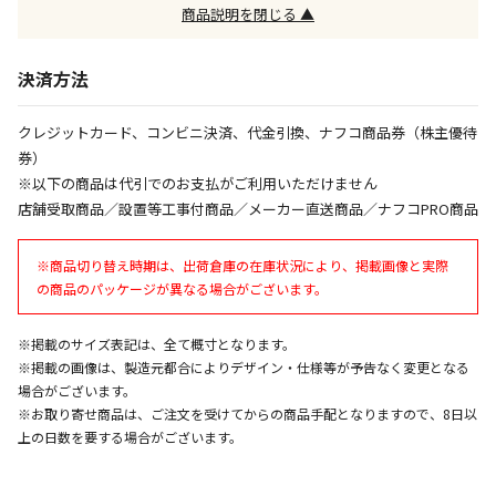
午前9時までのご注文確定した商品については、当日に
商品説明を閉じる ▲
出荷いたします。
ただし、メーカーの営業日に基づき出荷手続きを行う
ため、通常よりお時間をいただく場合がございます。
決済方法
また、日曜・祝日や年末年始などの長期休業期間中
は、休業明けからの出荷対応となります。
クレジットカード、コンビニ決済、代金引換、ナフコ商品券（株主優待
券）
設置工事代金も含まれた商品です
※以下の商品は代引でのお支払がご利用いただけません
店舗受取商品／設置等工事付商品／メーカー直送商品／ナフコPRO商品
お見積商品です。金額・施工日はお打ち合わせの上、
※商品切り替え時期は、出荷倉庫の在庫状況により、掲載画像と実際
決定となります。
の商品のパッケージが異なる場合がございます。
※掲載のサイズ表記は、全て概寸となります。
お見積商品です。金額・施工日はお打ち合わせの上、
※掲載の画像は、製造元都合によりデザイン・仕様等が予告なく変更となる
決定となります。
場合がございます。
※お取り寄せ商品は、ご注文を受けてからの商品手配となりますので、8日以
上の日数を要する場合がございます。
エアコンの取付工事が必要な商品です。別途費用が発
生する場合がございます。