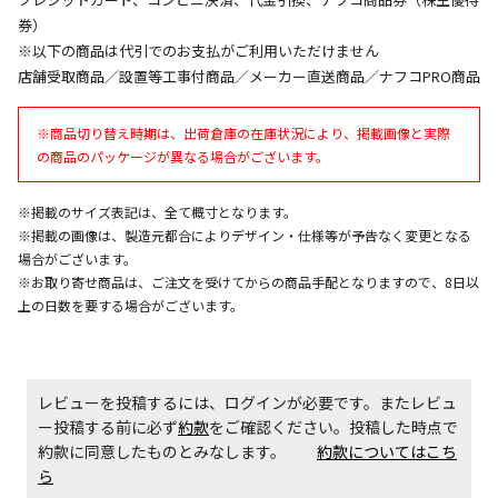
同時購入が可能です
券）
午前9時までのご注文確定した商品については、当日に
※以下の商品は代引でのお支払がご利用いただけません
出荷いたします。
店舗受取商品／設置等工事付商品／メーカー直送商品／ナフコPRO商品
ただし、メーカーの営業日に基づき出荷手続きを行う
ため、通常よりお時間をいただく場合がございます。
※商品切り替え時期は、出荷倉庫の在庫状況により、掲載画像と実際
また、日曜・祝日や年末年始などの長期休業期間中
の商品のパッケージが異なる場合がございます。
は、休業明けからの出荷対応となります。
※掲載のサイズ表記は、全て概寸となります。
設置工事代金も含まれた商品です
※掲載の画像は、製造元都合によりデザイン・仕様等が予告なく変更となる
場合がございます。
※お取り寄せ商品は、ご注文を受けてからの商品手配となりますので、8日以
お見積商品です。金額・施工日はお打ち合わせの上、
上の日数を要する場合がございます。
決定となります。
レビューを投稿するには、ログインが必要です。またレビュ
お見積商品です。金額・施工日はお打ち合わせの上、
決定となります。
ー投稿する前に必ず
約款
をご確認ください。投稿した時点で
約款に同意したものとみなします。
約款についてはこち
ら