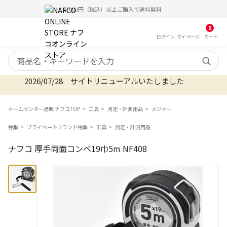
5,000円（税込）以上ご購入で送料無料
0
ログイン
マイ
ページ
カート
検索キーワード
2026/07/28 サイトリニューアルいたしました
ホームセンター通販 ナフコTOP
工具
測定・計測用品
メジャー
特集
プライベートブランド特集
工具
測定・計測用品
ナフコ 厚手両面コンベ19巾5m NF408