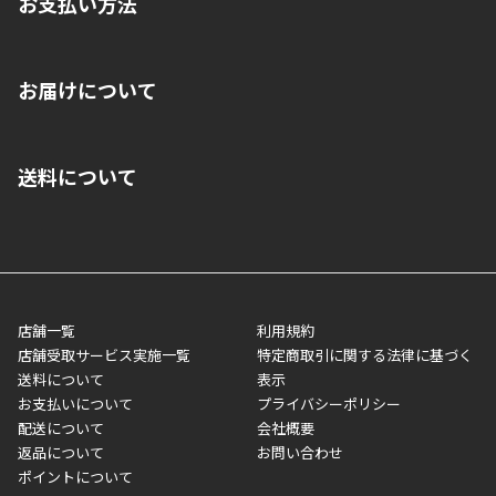
お支払い方法
※店舗受取を選択いただいた場合であっても弊社実店舗でお支払
お届けについて
いいただくことはできません。ご了承ください。
■クレジットカード
■ご自宅への宅配の場合
■コンビニ払い（前入金）
送料について
ご注文が確認出来次第、1～4営業日に発送いたします。「お取り
■代金引換(代引)※手数料がかかります
寄せ」の場合は商品が揃い次第のご発送となります。お荷物の発
■ポイント払い利用可
送完了が確認出来次第、お荷物番号の記載をしたメールをお送り
■領収書はお客様ご自身で発行となります。
5,000円（税込）以上お買い上げで送料無料キャンペーン実施中！
させて頂きます。オンラインストアの倉庫より発送後、約1～3営
■領収書に記載する金額については商品代・配送費からポイン
または、店舗受取なら送料無料！
業日にてお引渡しとなります。(離島などの場合、例外もあります)
ト・クーポンを差し引いた金額の領収書を発行しております。領
※一部、適用外、追加送料が必要な商品もございます。
収書には押印はしておりません。
メーカー直送品など一部商品については、その他商品との購入に
店舗一覧
利用規約
■商品によっては一部決済方法が使用できない場合がございま
制限がかかる場合がございます。また発送日についても、通常と
店舗受取サービス実施一覧
特定商取引に関する法律に基づく
す。
異なる場合がございます。対象商品の説明ページをご確認くださ
送料について
表示
い。
お支払いについて
プライバシーポリシー
配送について
会社概要
■店舗受取をご選択いただいた場合
返品について
お問い合わせ
ご注文が確認出来次第、お受取される店舗在庫を使用してご準備
ポイントについて
をさせていただきます。店舗に在庫がない場合は店舗よりお取り