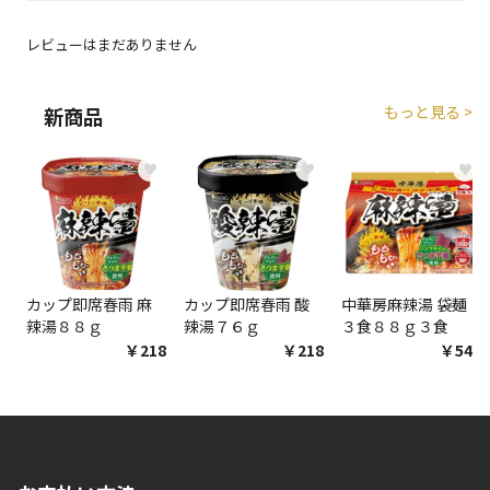
エアコンの取付工事が必要な商品です。別途費用が発
生する場合がございます。
レビューはまだありません
商品購入個数ごとに送料がかかる商品です
もっと見る >
新商品
♥
♥
♥
カップ即席春雨 麻
カップ即席春雨 酸
中華房麻辣湯 袋麺
辣湯８８ｇ
辣湯７６ｇ
３食８８ｇ３食
￥218
￥218
￥548