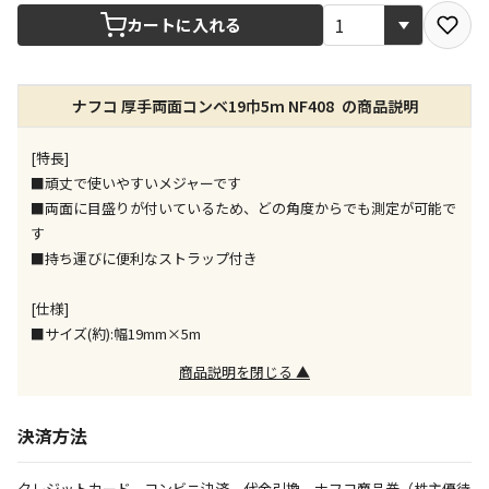
宅配や店舗受取を選択できる商品です
カートに入れる
店舗のみで受取できる商品です（宅配便でのお届けが
ナフコ 厚手両面コンベ19巾5m NF408 の商品説明
できません）
※同時購入の商品は、全て同じ店舗での受取となりま
す
[特長]
■頑丈で使いやすいメジャーです
特定の店舗のみで受取ができる商品です（宅配便での
■両面に目盛りが付いているため、どの角度からでも測定が可能で
お届けができません）
す
※同時購入の商品は、全て同じ店舗での受取となりま
■持ち運びに便利なストラップ付き
す
委託業者によりお届けする商品です
[仕様]
※ほか商品との同時購入はできません。お手数です
■サイズ(約):幅19mm×5m
が、ご購入手続きを分けてお買い求めください
※支払い方法の代金引換は選択できません。
商品説明を閉じる ▲
※電話注文はできません。
宅配のみでお届けする商品です（店舗受取は選択でき
決済方法
ません）
※「宅配・店舗受取」「宅配のみ」マークの商品のみ
クレジットカード、コンビニ決済、代金引換、ナフコ商品券（株主優待