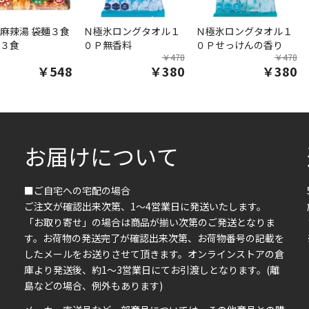
麻辣湯 袋麺３食
Ｎ極氷ロングタオル１
Ｎ極氷ロングタオル１
３食
０Ｐ無香料
０Ｐせっけんの香り
￥478
￥478
￥548
￥380
￥380
お届けについて
■ご自宅への宅配の場合
ご注文が確認出来次第、1～4営業日に発送いたします。
「お取り寄せ」の場合は商品が揃い次第のご発送となりま
す。お荷物の発送完了が確認出来次第、お荷物番号の記載を
したメールをお送りさせて頂きます。オンラインストアの倉
庫より発送後、約1～3営業日にてお引渡しとなります。(離
島などの場合、例外もあります)