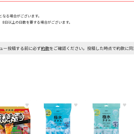
お見積商品で
となる場合がございます。
、8日以上の日数を要する場合がございます。
エアコンの取
ます。
ュー投稿する前に必ず
約款
をご確認ください。投稿した時点で約款に
商品購入個数
♥
♥
♥