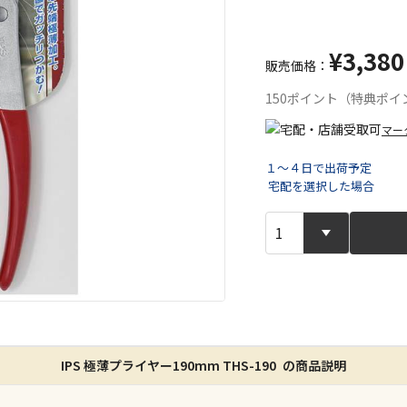
¥3,380
販売価格：
150ポイント（特典ポイ
マー
１～４日で出荷予定
宅配を選択した場合
宅配や店舗受
店舗のみで受
※同時購入の
特定の店舗の
ん）
IPS 極薄プライヤー190mm THS-190 の商品説明
※同時購入の
委託業者によ