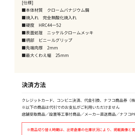
[仕様]
■本体材質 クロームバナジウム鋼
■焼入れ 完全無酸化焼入れ
■硬度 HRC44ー52
■表面処理 ニッケルクロームメッキ
■柄部 ビニールグリップ
■先端肉厚 2mm
■最大くわえ幅 25mm
決済方法
クレジットカード、コンビニ決済、代金引換、ナフコ商品券（
※以下の商品は代引でのお支払がご利用いただけません
店舗受取商品／設置等工事付商品／メーカー直送商品／ナフコP
※商品切り替え時期は、出荷倉庫の在庫状況により、掲載画像と