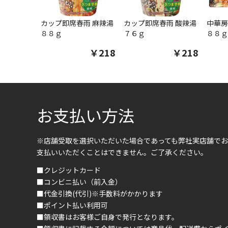
カップ即席春雨 麻辣湯
カップ即席春雨 酸辣湯
中華房
８８ｇ
７６ｇ
８８ｇ
￥218
￥218
お支払い方法
※店舗受取を選択いただいた場合であっても弊社実店舗でお
支払いいただくことはできません。ご了承ください。
■クレジットカード
■コンビニ払い（前入金）
■代金引換(代引)※手数料がかかります
■ポイント払い利用可
■領収書はお客様ご自身で発行となります。