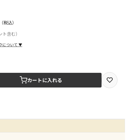
（税込）
ント含む）
クについて
▼
取を選択できる商品です
カートに入れる
取できる商品です（宅配便でのお届けができません）
商品は、全て同じ店舗での受取となります
みで受取ができる商品です（宅配便でのお届けができませ
商品は、全て同じ店舗での受取となります
りお届けする商品です