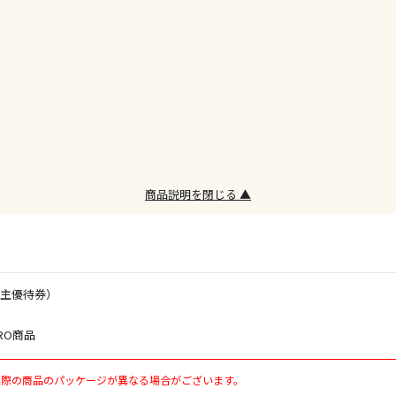
※ほか商品と
けてお買い求
※支払い方法
※電話注文は
宅配のみでお
※「宅配・店
午前9時まで
ただし、メー
間をいただく
商品説明を閉じる ▲
また、日曜・
荷対応となり
設置工事代金
株主優待券）
RO商品
お見積商品で
実際の商品のパッケージが異なる場合がございます。