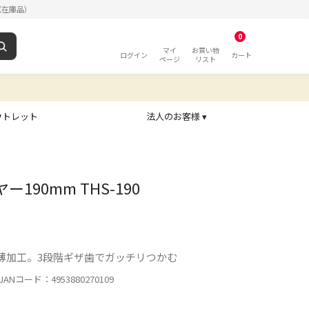
（在庫品）
0
マイ
お買い物
ログイン
カート
ページ
リスト
ウトレット
法人のお客様 ▾
ー190mm THS-190
薄加工。3段階ギザ歯でガッチリつかむ
ANコード：4953880270109